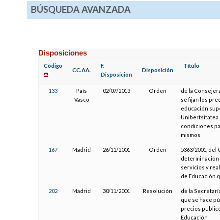
BÚSQUEDA AVANZADA
Disposiciones
Código
F.
Título
CC.AA.
Disposición
Disposición
133
País
02/07/2013
Orden
de la Consejera
Vasco
se fijan los pre
educación super
Unibertsitatea 
condiciones pa
mismos
167
Madrid
26/11/2001
Orden
5363/2001, del 
determinación 
servicios y rea
de Educación q
202
Madrid
30/11/2001
Resolución
de la Secretarí
que se hace púb
precios público
Educación