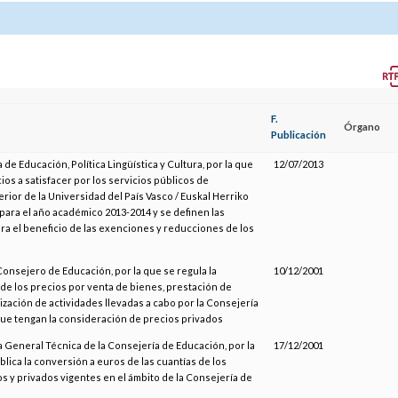
F.
Órgano
Publicación
 de Educación, Política Lingüística y Cultura, por la que
12/07/2013
cios a satisfacer por los servicios públicos de
ior de la Universidad del País Vasco / Euskal Herriko
para el año académico 2013-2014 y se definen las
ra el beneficio de las exenciones y reducciones de los
Consejero de Educación, por la que se regula la
10/12/2001
de los precios por venta de bienes, prestación de
lización de actividades llevadas a cabo por la Consejería
ue tengan la consideración de precios privados
a General Técnica de la Consejería de Educación, por la
17/12/2001
lica la conversión a euros de las cuantías de los
s y privados vigentes en el ámbito de la Consejería de