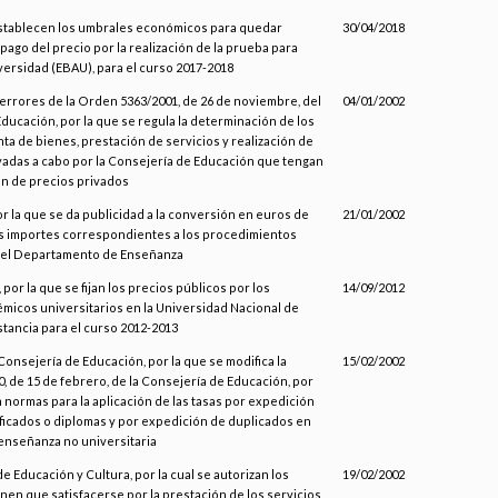
establecen los umbrales económicos para quedar
30/04/2018
ago del precio por la realización de la prueba para
versidad (EBAU), para el curso 2017-2018
errores de la Orden 5363/2001, de 26 de noviembre, del
04/01/2002
ucación, por la que se regula la determinación de los
ta de bienes, prestación de servicios y realización de
evadas a cabo por la Consejería de Educación que tengan
ón de precios privados
r la que se da publicidad a la conversión en euros de
21/01/2002
ros importes correspondientes a los procedimientos
 el Departamento de Enseñanza
por la que se fijan los precios públicos por los
14/09/2012
émicos universitarios en la Universidad Nacional de
tancia para el curso 2012-2013
 Consejería de Educación, por la que se modifica la
15/02/2002
 de 15 de febrero, de la Consejería de Educación, por
n normas para la aplicación de las tasas por expedición
tificados o diplomas y por expedición de duplicados en
 enseñanza no universitaria
e Educación y Cultura, por la cual se autorizan los
19/02/2002
nen que satisfacerse por la prestación de los servicios