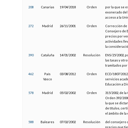
208
Canarias
19/04/2018
Orden
por la que se 
exonerado del p
acceso a la Uni
272
Madrid
26/11/2001
Orden
Corrección de 
Consejero de Ed
precios por ven
actividades ll
la consideraci
390
Cataluña
14/01/2002
Resolución
ENS/25/2002, po
las tasas y ot
tramitados por
462
País
03/08/2012
Orden
ECD/1807/2012, 
Vasco
servicios acad
Educación a Dis
578
Madrid
05/02/2002
Orden
315/2002, de la
Orden 392/2000,
la que se dicta
de títulos, cer
el ámbito de la
588
Baleares
07/02/2002
Resolución
del consejero d
precios que tie