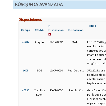
BÚSQUEDA AVANZADA
Disposiciones
F.
Título
Código
CC.AA.
Disposición
Disposición
65482
Aragón
22/12/0002
Orden
ECD/357/2017, 
escolarización
concertados en
infantil, educa
secundaria obl
Aragón para el
6008
BOE
11/07/0014
Real Decreto
591/2014, por e
relativos al r
escolarización 
trigésimo octav
60830
Castilla y
20/07/0020
Resolución
de la Direcció
León
por la que se c
al primer nive
régimen especi