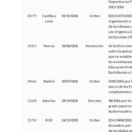
Deportivo en Fú
2015-2016
40779
Castilla y
01/01/0201
Orden
EDU/1375/2010, 
León
organización e 
de los idiomas
Ley Orgánica 2
las Escuelas Of
39312
Murcia
30/06/0201
Resolución
de la Dirección
sobre la aplica
que se estable
las enseñanzas 
Educación Prima
Bachillerato y 
39662
Madrid
30/07/0201
Orden
4185/2010, por 
marco de los P
complemento d
12518
Asturias
29/10/0201
Decreto
98/2014, por el
grado superior
Audiovisuales 
51733
BOE
16/12/0201
Orden
EDU/3498/2011, 
diciembre, por 
de los títulos u