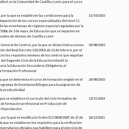
tbol, en la Comunidad de Castilla y León, para el curso
por la que se establecen las condiciones para la
11/10/2010
impartición de los cursos especializados del nivel C1
 de las enseñanzas de régimen especial reguladas por la
/2006, de 3 de mayo, de Educación que se imparten en
iciales de Idiomas de Castilla y León
 General de Centros, por la que se dictan instrucciones
05/08/2010
ción del Real Decreto 132/2010, de 12 de febrero, por el
cen los requisitos mínimos de los centros que impartan
del Segundo Ciclo de la Educación Infantil, la
ria, la Educación Secundaria Obligatoria, el
la Formación Profesional
la que se determina el curso de formación exigido en el
26/08/2010
rogramas de Enseñanza Bilingüe para la asignación de
e productividad
 que se establece el currículo del ciclo formativo de
13/11/2014
 de formación profesional en Producción de
y Espectáculos
por la que se modifica la Orden ECI/3858/2007, de 27 de
26/12/2011
la que se establecen los requisitos para la verificación
niversitarios oficiales que habiliten para el ejercicio de