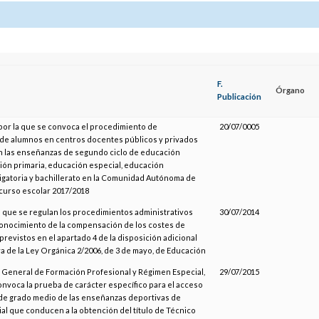
F.
Órgano
Publicación
por la que se convoca el procedimiento de
20/07/0005
 de alumnos en centros docentes públicos y privados
 las enseñanzas de segundo ciclo de educación
ción primaria, educación especial, educación
igatoria y bachillerato en la Comunidad Autónoma de
 curso escolar 2017/2018
l que se regulan los procedimientos administrativos
30/07/2014
econocimiento de la compensación de los costes de
previstos en el apartado 4 de la disposición adicional
a de la Ley Orgánica 2/2006, de 3 de mayo, de Educación
n General de Formación Profesional y Régimen Especial,
29/07/2015
onvoca la prueba de carácter específico para el acceso
l de grado medio de las enseñanzas deportivas de
al que conducen a la obtención del título de Técnico