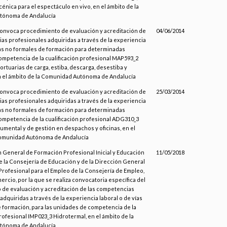
énica para el espectáculo en vivo, en el ámbito de la
tónoma de Andalucía
convoca procedimiento de evaluación y acreditación de
04/06/2014
as profesionales adquiridas a través de la experiencia
ías no formales de formación para determinadas
mpetencia de la cualificación profesional MAP593_2
rtuarias de carga, estiba, descarga, desestiba y
n el ámbito de la Comunidad Autónoma de Andalucía
convoca procedimiento de evaluación y acreditación de
25/03/2014
as profesionales adquiridas a través de la experiencia
ías no formales de formación para determinadas
mpetencia de la cualificación profesional ADG310_3
umental y de gestión en despachos y oficinas, en el
Comunidad Autónoma de Andalucía
n General de Formación Profesional Inicial y Educación
11/05/2018
la Consejería de Educación y de la Dirección General
rofesional para el Empleo de la Consejería de Empleo,
rcio, por la que se realiza convocatoria específica del
de evaluación y acreditación de las competencias
adquiridas a través de la experiencia laboral o de vías
 formación, para las unidades de competencia de la
profesional IMP023_3 Hidrotermal, en el ámbito de la
tónoma de Andalucía