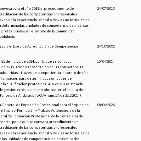
convoca para el año 2013, el procedimiento de
24/07/2013
creditación de las competencias profesionales
ravés de la experiencia laboral o de vías no formales de
a determinadas unidades de competencia de diversas
s profesionales, en el ámbito de la Comunidad
ndalucía
regula el Libro de Acreditación de Competencias
24/10/2002
 21 de marzo de 2014, por la que se convoca
15/04/2014
de evaluación y acreditación de las competencias
adquiridas a través de la experiencia laboral o de vías
e formación para determinadas unidades de
 la cualificación profesional ADG310_3 Asistencia
e gestión en despachos y oficinas, en el ámbito de la
ónoma de Andalucía (BOJA núm. 57, de 25.3.2014)
n General de Formación Profesional para el Empleo de
08/04/2020
de Empleo, Formación y Trabajo Autónomo, y de la
ral de Formación Profesional de la Consejería de
eporte, por la que se convoca procedimiento de
creditación de las competencias profesionales
ravés de la experiencia laboral o de vías no formales de
ra las unidades de competencia de determinadas