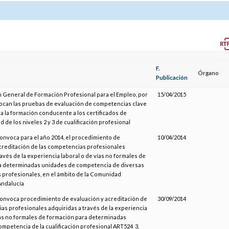
F.
Órgano
Publicación
n General de Formación Profesional para el Empleo, por
15/04/2015
ocan las pruebas de evaluación de competencias clave
 a la formación conducente a los certificados de
 de los niveles 2 y 3 de cualificación profesional
convoca para el año 2014, el procedimiento de
10/04/2014
creditación de las competencias profesionales
ravés de la experiencia laboral o de vías no formales de
a determinadas unidades de competencia de diversas
s profesionales, en el ámbito de la Comunidad
ndalucía
convoca procedimiento de evaluación y acreditación de
30/09/2014
as profesionales adquiridas a través de la experiencia
ías no formales de formación para determinadas
mpetencia de la cualificación profesional ART524_3,