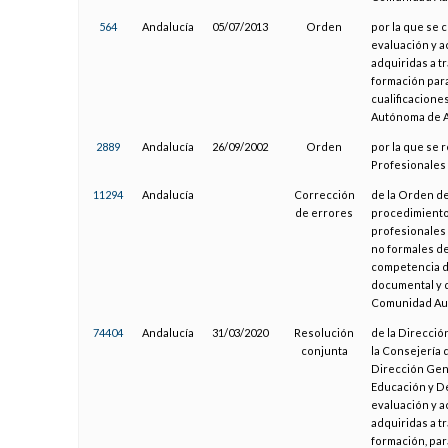
564
Andalucía
05/07/2013
Orden
por la que se 
evaluación y a
adquiridas a t
formación par
cualificacione
Autónoma de A
2889
Andalucía
26/09/2002
Orden
por la que se 
Profesionales
11294
Andalucía
Corrección
de la Orden de
de errores
procedimiento 
profesionales 
no formales d
competencia de
documental y d
Comunidad Aut
74404
Andalucía
31/03/2020
Resolución
de la Direcció
conjunta
la Consejería 
Dirección Gene
Educación y D
evaluación y a
adquiridas a t
formación, pa