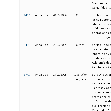
Maquinaria esc
Comunidad Au
2497
Andalucía
20/05/2014
Orden
por la que se 
las competenci
laboral o de v
unidades de co
operaciones po
transbordo, e
1414
Andalucía
21/03/2014
Orden
por la que se 
las competenci
laboral o de v
unidades de co
Asistencia doc
ámbito de la 
9741
Andalucía
03/05/2018
Resolución
de la Direcció
conjunta
Permanente de 
de Formación P
Empresa y Come
procedimiento 
profesionales 
no formales de
cualificación 
Comunidad Au