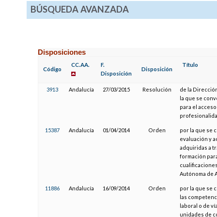
BÚSQUEDA AVANZADA
Disposiciones
CC.AA.
F.
Título
Código
Disposición
Disposición
3913
Andalucía
27/03/2015
Resolución
de la Direcció
la que se conv
para el acceso
profesionalidad
15387
Andalucía
01/04/2014
Orden
por la que se 
evaluación y a
adquiridas a t
formación par
cualificacione
Autónoma de A
11886
Andalucía
16/09/2014
Orden
por la que se 
las competenci
laboral o de v
unidades de co