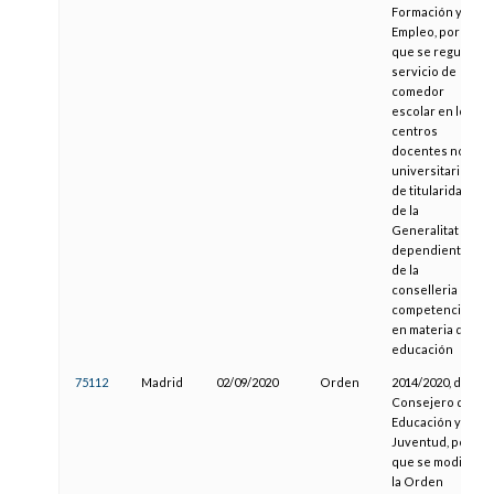
Formación y
Empleo, por la
que se regula el
servicio de
comedor
escolar en los
centros
docentes no
universitarios
de titularidad
de la
Generalitat
dependientes
de la
conselleria con
competencia
en materia de
educación
75112
Madrid
02/09/2020
Orden
2014/2020, del
Consejero de
Educación y
Juventud, por la
que se modifica
la Orden