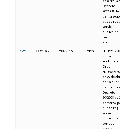
desarrolla el
Decreto
20/2008, de 13
de marzo, por el
que se regula el
servicio
público de
comedor
escolar
59988
Castilla y
07/04/2015
Orden
EDU/288/2015,
León
por la que se
modifica la
Orden
EDU/693/2008,
de 29 de abril,
por la que se
desarrolla el
Decreto
20/2008 de 13
de marzo, por el
que se regula el
servicio
público de
comedor
escolar