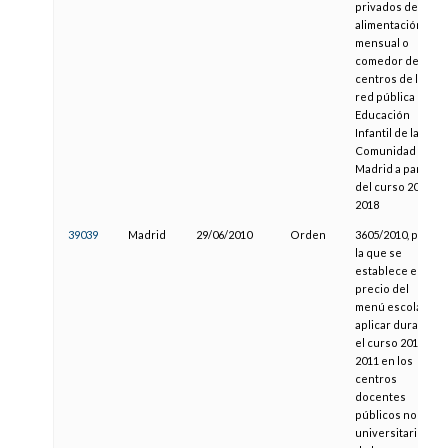
privados de
alimentación
mensual o
comedor de los
centros de la
red pública de
Educación
Infantil de la
Comunidad de
Madrid a partir
del curso 2017-
2018
39039
Madrid
29/06/2010
Orden
3605/2010, por
la que se
establece el
precio del
menú escolar a
aplicar durante
el curso 2010-
2011 en los
centros
docentes
públicos no
universitarios