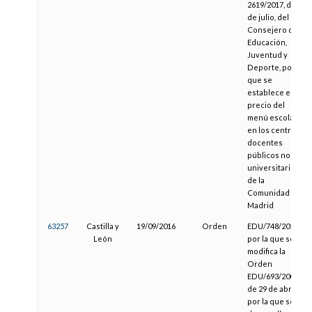
2619/2017, de 13
de julio, del
Consejero de
Educación,
Juventud y
Deporte, por la
que se
establece el
precio del
menú escolar
en los centros
docentes
públicos no
universitarios
de la
Comunidad de
Madrid
63257
Castilla y
19/09/2016
Orden
EDU/748/2016,
León
por la que se
modifica la
Orden
EDU/693/2008,
de 29 de abril,
por la que se