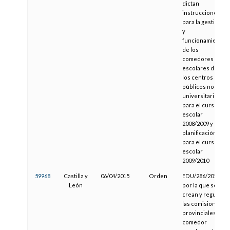
dictan
instrucciones
para la gestión
y
funcionamiento
de los
comedores
escolares de
los centros
públicos no
universitarios
para el curso
escolar
2008/2009 y de
planificación
para el curso
escolar
2009/2010
59968
Castilla y
06/04/2015
Orden
EDU/286/2015,
León
por la que se
crean y regulan
las comisiones
provinciales de
comedor