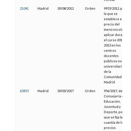
21041
Madrid
30/08/2012
Orden
9955/2012, por
la que se
establece el
precio del
menú escolar a
aplicar durante
el curso 2012-
2013 en los
centros
docentes
públicos no
universitarios
de la
Comunidad de
Madrid
65855
Madrid
30/03/2017
Orden
956/2017, de la
Consejería de
Educación,
Juventud y
Deporte, por la
que se fija la
cuantía de los
precios