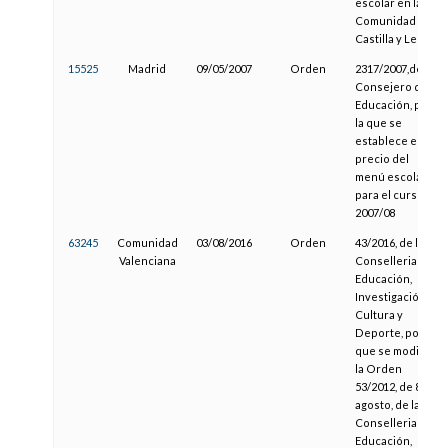
escolar en la
Comunidad de
Castilla y León
15525
Madrid
09/05/2007
Orden
2317/2007,del
Consejero de
Educación, por
la que se
establece el
precio del
menú escolar
para el curso
2007/08
63245
Comunidad
03/08/2016
Orden
43/2016, de la
Valenciana
Conselleria de
Educación,
Investigación,
Cultura y
Deporte, por la
que se modifica
la Orden
53/2012, de 8 de
agosto, de la
Conselleria de
Educación,