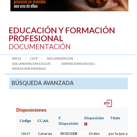
EDUCACIÓN Y FORMACIÓN
PROFESIONAL
DOCUMENTACIÓN
INICIO
CEFP
DOCUMENTACIÓN
DOCUMENTACIÓN EDUCAT...
DISPOSICIONES EN EDU...
AQUÍ:
ÍNDICES POR MATERIAS
BÚSQUEDA AVANZADA
Disposiciones
F.
Disposición
Título
Código
CC.AA.
Disposición
18619
Canarias
09/05/2008
Orden
por la que se