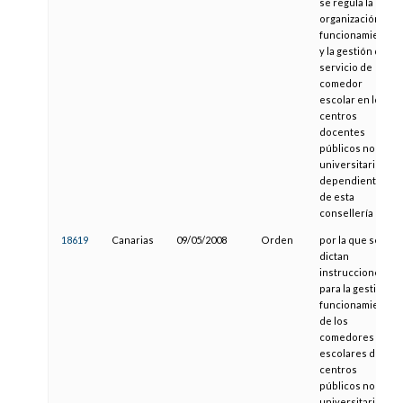
se regula la
organización, el
funcionamiento
y la gestión del
servicio de
comedor
escolar en los
centros
docentes
públicos no
universitarios
dependientes
de esta
consellería
18619
Canarias
09/05/2008
Orden
por la que se
dictan
instrucciones
para la gestión y
funcionamiento
de los
comedores
escolares de los
centros
públicos no
universitarios