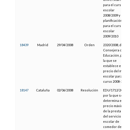
para el curso
escolar
2008/2009 y de
planificación
para el curso
escolar
2009/2010
18439
Madrid
29/04/2008
Orden
2320/2008, de la
Consejera de
Educación, por
la que se
establece el
precio del menú
escolar para el
curso 2008-2009
18147
Cataluña
02/06/2008
Resolución
EDU/1712/2008,
por la que se
determina el
precio máximo
de la prestación
del servicio
escolar de
comedor de los