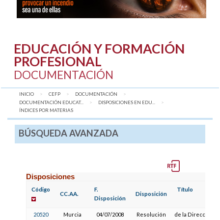
EDUCACIÓN Y FORMACIÓN
PROFESIONAL
DOCUMENTACIÓN
INICIO
CEFP
DOCUMENTACIÓN
DOCUMENTACIÓN EDUCAT...
DISPOSICIONES EN EDU...
AQUÍ:
ÍNDICES POR MATERIAS
BÚSQUEDA AVANZADA
Disposiciones
Código
F.
Título
CC.AA.
Disposición
Disposición
20520
Murcia
04/07/2008
Resolución
de la Dirección