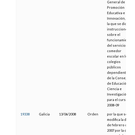
General de
Promoción
Educativa e
Innovación, por
la que se dictan
instrucciones
sobre el
funcionamiento
del servicio de
comedor
escolar en los
colegios
públicos
dependientes
de la Consejería
de Educación,
Ciencia e
Investigación
para el curso
2008-09
19338
Galicia
13/06/2008
Orden
por la que se
modifica la de 21
de febrero de
2007 por la que