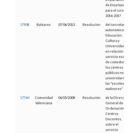
de Enseñanza
para el curso
2016-2017
17908
Baleares
07/06/2013
Resolución
del secretario
autonómico de
Educación,
Cultura y
Universidades,
en relación al
servicio escolar
de comedor en
los centros
públicos no
universitarios y
las "escoles
matineres"
17760
Comunidad
06/05/2008
Resolución
de la Dirección
Valenciana
General de
Ordenación y
Centros
Docentes,
sobre el
servicio