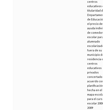
centros
educativos de
titularidad del
Departamento
de Educación, y
el precio de la
ayuda individual
de comedor
escolar para el
alumnado
escolarizado
fuera de su
municipio de
residencia en
centros
educativos
privados
concertados, de
acuerdo con la
planificación
hecha en el
mapa escolar
para el curso
escolar 2008-
2009