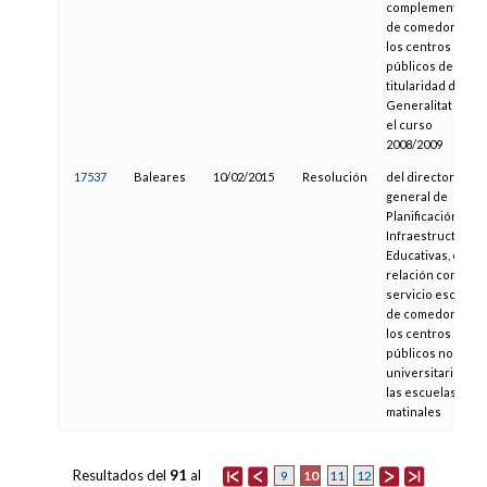
complementario
de comedor de
los centros
públicos de
titularidad de la
Generalitat para
el curso
2008/2009
17537
Baleares
10/02/2015
Resolución
del director
general de
Planificación e
Infraestructuras
Educativas, en
relación con el
servicio escolar
de comedor en
los centros
públicos no
universitarios y
las escuelas
matinales
Resultados del
91
al
10
9
11
12