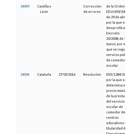
18093
Castilla y
Corrección
de la Orden
León
de errores
EDU/693/2008,
de 29 de abril,
por la que se
desarrolla el
Decreto
20/2008, de 13 de
marzo, por el
que se regula el
servicio público
de comedor
escolar
18054
Cataluña
27/05/2016
Resolución
ENS/1384/2016,
por la que se
determina el
precio máximo
de la prestación
del servicio
escolar de
comedor de los
centros
educativos de
titularidad del
Departamento