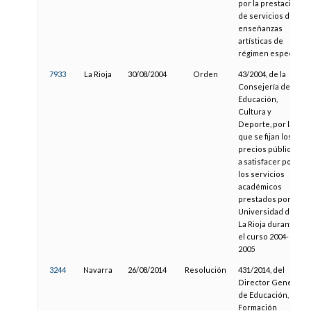
por la prestación
de servicios de
enseñanzas
artísticas de
régimen especial
7933
La Rioja
30/08/2004
Orden
43/2004, de la
Consejería de
Educación,
Cultura y
Deporte, por la
que se fijan los
precios públicos
a satisfacer por
los servicios
académicos
prestados por la
Universidad de
La Rioja durante
el curso 2004-
2005
3244
Navarra
26/08/2014
Resolución
431/2014, del
Director General
de Educación,
Formación