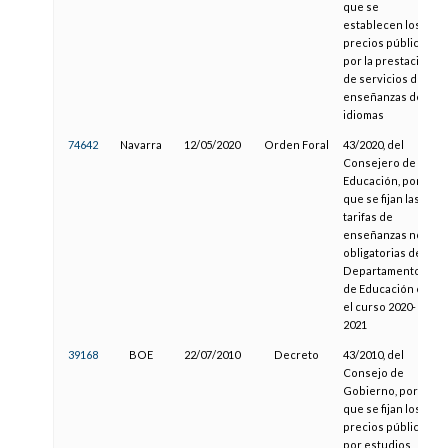
que se
establecen los
precios públicos
por la prestación
de servicios de
enseñanzas de
idiomas
74642
Navarra
12/05/2020
Orden Foral
43/2020, del
Consejero de
Educación, por la
que se fijan las
tarifas de
enseñanzas no
obligatorias del
Departamento
de Educación en
el curso 2020-
2021
39168
BOE
22/07/2010
Decreto
43/2010, del
Consejo de
Gobierno, por el
que se fijan los
precios públicos
por estudios