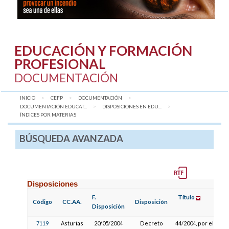
EDUCACIÓN Y FORMACIÓN
PROFESIONAL
DOCUMENTACIÓN
INICIO
CEFP
DOCUMENTACIÓN
DOCUMENTACIÓN EDUCAT...
DISPOSICIONES EN EDU...
AQUÍ:
ÍNDICES POR MATERIAS
BÚSQUEDA AVANZADA
Disposiciones
F.
Título
Código
CC.AA.
Disposición
Disposición
7119
Asturias
20/05/2004
Decreto
44/2004, por el