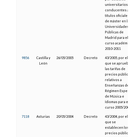
universitarios
conducentes a
títulos oficiales
de máster en las
Universidades
Públicas de
Madrid para el
curso académico
2010-2011
9856
Castilla y
26/05/2005
Decreto
43/2005, por el
León
que se aprueban
las tarifas de
precios públicos
relativos a
Enseñanzas de
Régimen Especial
de Música e
Idiomas para el
curso 2005/2006
7118
Asturias
20/05/2004
Decreto
43/2004, por el
que se
establecen los
precios públicos