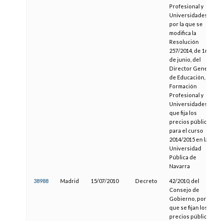
Profesional y
Universidades,
por la que se
modifica la
Resolución
257/2014, de 16
de junio, del
Director General
de Educación,
Formación
Profesional y
Universidades,
que fija los
precios públicos
para el curso
2014/2015 en la
Universidad
Pública de
Navarra
38988
Madrid
15/07/2010
Decreto
42/2010, del
Consejo de
Gobierno, por el
que se fijan los
precios públicos