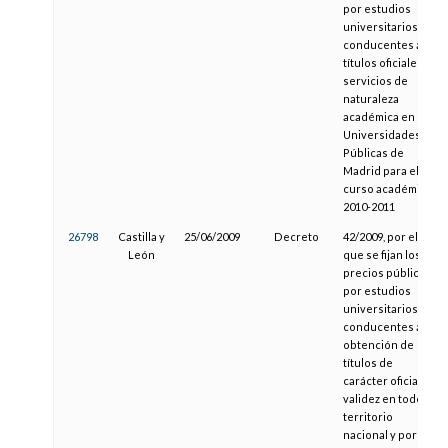
por estudios
universitarios
conducentes a
títulos oficiales y
servicios de
naturaleza
académica en las
Universidades
Públicas de
Madrid para el
curso académico
2010-2011
26798
Castilla y
25/06/2009
Decreto
42/2009, por el
León
que se fijan los
precios públicos
por estudios
universitarios
conducentes a la
obtención de
títulos de
carácter oficial y
validez en todo el
territorio
nacional y por