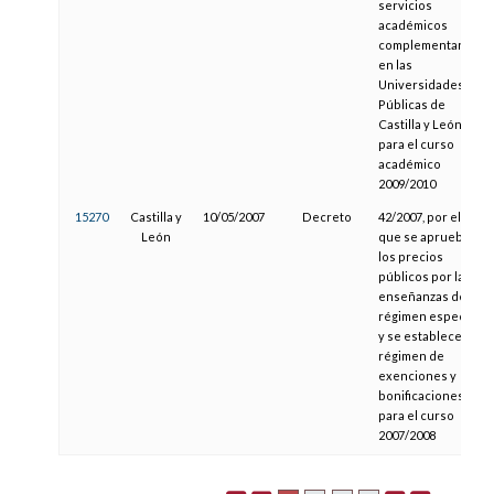
servicios
académicos
complementarios
en las
Universidades
Públicas de
Castilla y León
para el curso
académico
2009/2010
15270
Castilla y
10/05/2007
Decreto
42/2007, por el
León
que se aprueban
los precios
públicos por las
enseñanzas de
régimen especial
y se establece su
régimen de
exenciones y
bonificaciones
para el curso
2007/2008