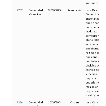
superiores
7232
Comunidad
31/05/2004
Resolución
de la Dirección
Valenciana
General de
Enseñanza, por l
que se convoca
las pruebas de
madurez,
correspondient
al año 2004, para
acceder a las
enseñanzas de
régimen especia
que conducen a
las titulaciones
oficiales de
tècnico deporti
y técnico
deportivo
superior, y a las
formaciones
deportivas de
Nivel I y de Nivel 
7226
Comunidad
10/05/2004
Orden
de la Conselleri