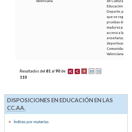
Valenciana
de Cultura,
Educación y
Deporte, por la
que se regulan l
pruebas de
madurez para el
acceso a las
enseñanzas
deportivas en la
Comunidad
Valenciana
Resultados del
81
al
90
de
9
10
11
110
DISPOSICIONES EN EDUCACIÓN EN LAS
CC.AA.
Índices por materias