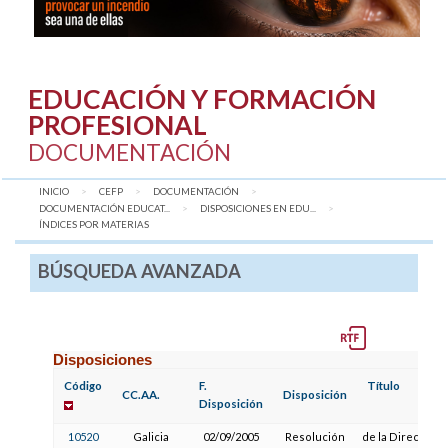
EDUCACIÓN Y FORMACIÓN
PROFESIONAL
DOCUMENTACIÓN
INICIO
CEFP
DOCUMENTACIÓN
DOCUMENTACIÓN EDUCAT...
DISPOSICIONES EN EDU...
AQUÍ:
ÍNDICES POR MATERIAS
BÚSQUEDA AVANZADA
Disposiciones
Código
F.
Título
CC.AA.
Disposición
Disposición
10520
Galicia
02/09/2005
Resolución
de la Dirección