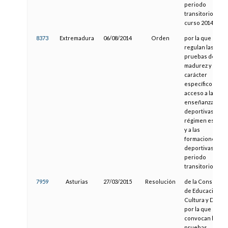
periodo
transitorio, para
curso 2014/2015
8373
Extremadura
06/08/2014
Orden
por la que se
regulan las
pruebas de
madurez y de
carácter
específico para 
acceso a las
enseñanzas
deportivas de
régimen especia
y a las
formaciones
deportivas en
periodo
transitorio
7959
Asturias
27/03/2015
Resolución
de la Consejería
de Educación,
Cultura y Depor
por la que se
convocan las
pruebas,