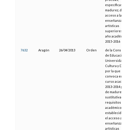
específicas y de
madurez, de
acceso a las
enseñanzas
artísticas
superiores para
año académico
2015-2016
7632
Aragón
26/04/2013
Orden
de la Consejera
de Educación,
Universidad,
Cultura y Depor
por la que se
convoca en el
curso académic
2013-2014 prue
de madurez
sustitutiva de lo
requisitos
académicos
establecidos pa
el acceso a las
enseñanzas
artísticas