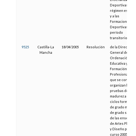
Deportivas de
régimen especia
y a las
Formaciones
Deportivas en
período
transitorio
9525
Castilla-La
18/04/2005
Resolución
de la Dirección
Mancha
General de
Ordenación
Educativa y
Formación
Profesional, por 
que se convoca
organizan las
pruebas de
madurez a los
ciclos formativo
de grado medio 
de grado superi
de las enseñanz
de Artes Plástic
y Diseño par el
curso 2005-2006