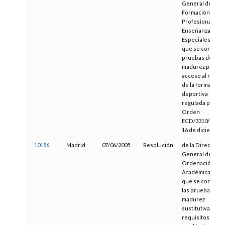
General de
Formación
Profesional y
Enseñanzas
Especiales, por l
que se convoca
pruebas de
madurez para el
acceso al nivel II
de la formación
deportiva
regulada por la
Orden
ECD/3310/2002, 
16 de diciembre
10186
Madrid
07/06/2005
Resolución
de la Dirección
General de
Ordenación
Académica, por l
que se convoca
las pruebas de
madurez
sustitutivas de l
requisitos