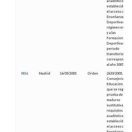
académicos
establecidos pa
el acceso a las
Enseñanzas
Deportivas de
régimen especia
y a las
Formaciones
Deportivas en
período
transitorio,
correspondient
al año 2005
9816
Madrid
16/05/2005
Orden
2633/2005, de la
Consejería de
Educación, por l
que se regula la
prueba de
madurez
sustitutiva de lo
requisitos
académicos
establecidos pa
el acceso a las
Enseñanzas