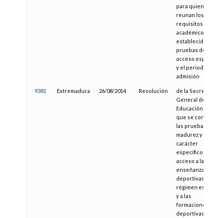
para quienes no
reunan los
requisitos
académicos
establecidos, la
pruebas de
acceso específi
y el periodo de
admisión
9381
Extremadura
26/08/2014
Resolución
de la Secretaría
General de
Educación, por l
que se convoca
las pruebas de
madurez y de
carácter
específico para 
acceso a las
enseñanzas
deportivas de
régimen especia
y a las
formaciones
deportivas en