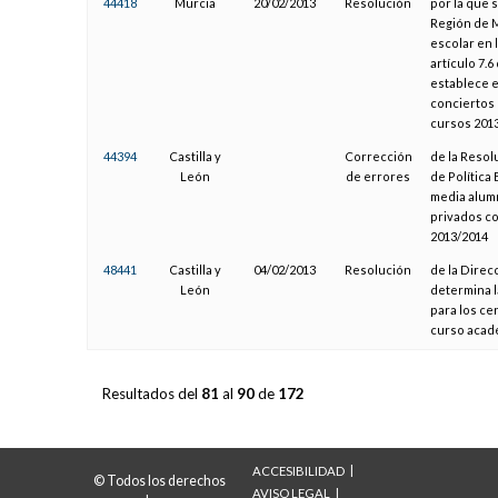
44418
Murcia
20/02/2013
Resolución
por la que s
Región de M
escolar en 
artículo 7.
establece e
conciertos 
cursos 2013
44394
Castilla y
Corrección
de la Resol
León
de errores
de Política 
media alumn
privados co
2013/2014
48441
Castilla y
04/02/2013
Resolución
de la Direc
León
determina l
para los ce
curso acad
Resultados del
81
al
90
de
172
ACCESIBILIDAD
© Todos los derechos
AVISO LEGAL