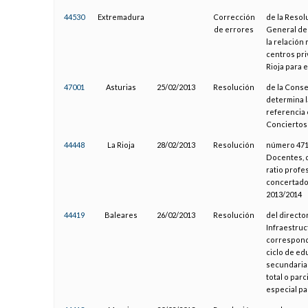
44530
Extremadura
Corrección
de la Resol
de errores
General de 
la relación
centros pr
Rioja para 
47001
Asturias
25/02/2013
Resolución
de la Conse
determina l
referencia 
Conciertos
44448
La Rioja
28/02/2013
Resolución
número 471,
Docentes, d
ratio profe
concertados
2013/2014
44419
Baleares
26/02/2013
Resolución
del directo
Infraestruc
correspondi
ciclo de ed
secundaria 
total o par
especial pa