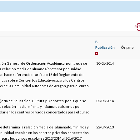
F.
Publicación
Órgano
ción General de Ordenación Académica, por la que se
30/01/2014
a relación media de alumnos/profesor por unidad
que hace referencia el artículo 16 del Reglamento de
cas sobre Conciertos Educativos, para los Centros
s de la Comunidad Autónoma de Aragón, para el curso
jería de Educación, Cultura y Deportes, por la que se
02/01/2014
a relación media, mínima y máxima de alumnos por
lar en los centros privados concertados para el curso
se determina la relación media del alumnado, mínimos y
22/07/2013
 unidad escolar en los centros privados concertados
, para los cursos escolares 2013/2014 al 2016/2017