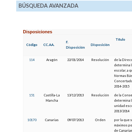
BÚSQUEDA AVANZADA
Disposiciones
Título
F.
Código
CC.AA.
Disposición
Disposición
114
Aragón
22/01/2014
Resolución
de la Direc
determina l
escolar, a 
Normas Bási
Concertado
2014-2015
151
Castilla-La
13/12/2013
Resolución
de la Conse
Mancha
determina l
unidad esco
2013/2014
10170
Canarias
09/07/2013
Orden
por la que 
máximos por
de Canarias