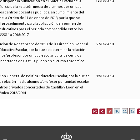
e dispone la publicación en el Boletín Oficial de la
06/03/2013
urcia de la relación media de alumnos por unidad
los centros docentes públicos, en cumplimiento del
6 de la Orden de 11 de enero de 2013, por la que se
l procedimiento para la aplicación del régimen de
educativos para el periodo comprendido entre los
/2014 a 2016/2017
ución de 4 de febrero de 2013, de la Dirección General
27/02/2013
Educativa Escolar, por la que se determina la relación
os/profesor por unidad escolar para los centros
ncertados de Castilla y León en el curso académico
ción General de Política Educativa Escolar, por la que se
15/02/2013
a relación media alumnos/profesor por unidad escolar
ntros privados concertados de Castilla y León en el
émico 2013/2014
9
10
11
12