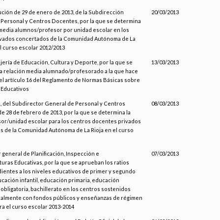
ución de 29 de enero de 2013, de la Subdirección
20/03/2013
Personal y Centros Docentes, por la que se determina
 media alumnos/profesor por unidad escolar en los
ivados concertados de la Comunidad Autónoma de La
el curso escolar 2012/2013
jería de Educación, Cultura y Deporte, por la que se
13/03/2013
a relación media alumnado/profesorado a la que hace
el artículo 16 del Reglamento de Normas Básicas sobre
 Educativos
 del Subdirector General de Personal y Centros
08/03/2013
e 28 de febrero de 2013, por la que se determina la
sor/unidad escolar para los centros docentes privados
 de la Comunidad Autónoma de La Rioja en el curso
r general de Planificación, Inspección e
07/03/2013
turas Educativas, por la que se aprueban los ratios
entes a los niveles educativos de primer y segundo
ucación infantil, educación primaria, educación
obligatoria, bachillerato en los centros sostenidos
cialmente con fondos públicos y enseñanzas de régimen
ra el curso escolar 2013-2014