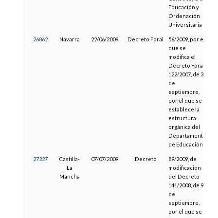
Educación y
Ordenación
Universitaria
26862
Navarra
22/06/2009
Decreto Foral
56/2009, por el
2
que se
modifica el
Decreto Foral
122/2007, de 3
de
septiembre,
por el que se
establece la
estructura
orgánica del
Departamento
de Educación
27227
Castilla-
07/07/2009
Decreto
89/2009, de
1
La
modificación
Mancha
del Decreto
141/2008, de 9
de
septiembre,
por el que se