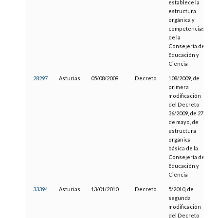
establece la
estructura
orgánica y
competencias
de la
Consejería de
Educación y
Ciencia
28297
Asturias
05/08/2009
Decreto
108/2009, de
1
primera
modificación
del Decreto
36/2009, de 27
de mayo, de
estructura
orgánica
básica de la
Consejería de
Educación y
Ciencia
33394
Asturias
13/01/2010
Decreto
5/2010, de
2
segunda
modificación
del Decreto