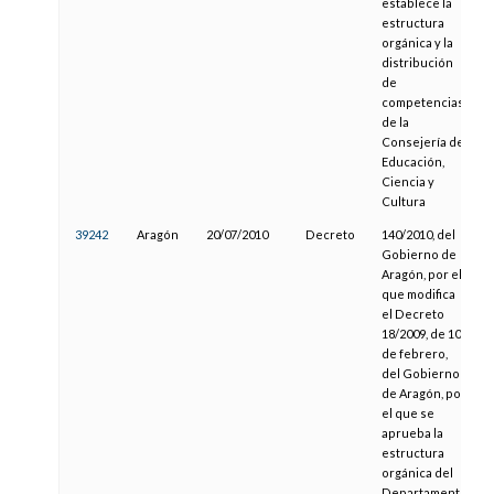
establece la
estructura
orgánica y la
distribución
de
competencias
de la
Consejería de
Educación,
Ciencia y
Cultura
39242
Aragón
20/07/2010
Decreto
140/2010, del
0
Gobierno de
Aragón, por el
que modifica
el Decreto
18/2009, de 10
de febrero,
del Gobierno
de Aragón, por
el que se
aprueba la
estructura
orgánica del
Departamento