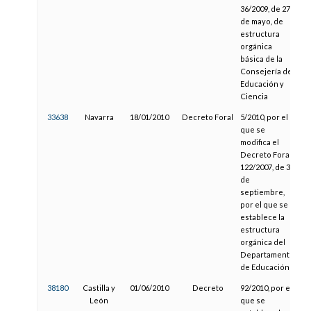
36/2009, de 27
de mayo, de
estructura
orgánica
básica de la
Consejería de
Educación y
Ciencia
33638
Navarra
18/01/2010
Decreto Foral
5/2010, por el
0
que se
modifica el
Decreto Foral
122/2007, de 3
de
septiembre,
por el que se
establece la
estructura
orgánica del
Departamento
de Educación
38180
Castilla y
01/06/2010
Decreto
92/2010, por el
0
León
que se