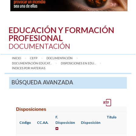
EDUCACIÓN Y FORMACIÓN
PROFESIONAL
DOCUMENTACIÓN
INICIO
CEFP
DOCUMENTACIÓN
DOCUMENTACIÓN EDUCAT...
DISPOSICIONES EN EDU...
AQUÍ:
ÍNDICES POR MATERIAS
BÚSQUEDA AVANZADA
Disposiciones
F.
Título
F.
Código
CC.AA.
Disposición
Disposición
P