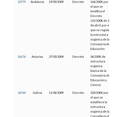
25779
Andalucía
19/05/2009
Decreto
166/2009, por
2
el que se
modifica el
Decreto
121/2008, de 29
de abril, por el
que se regula
la estructura
orgánica de la
Consejería de
Educación
26176
Asturias
27/05/2009
Decreto
36/2009, de
0
estructura
orgánica
básica de la
Consejería de
Educación y
Ciencia
26764
Galicia
11/06/2009
Decreto
332/2009, por
2
el que se
establece la
estructura
orgánica de la
Consellería de