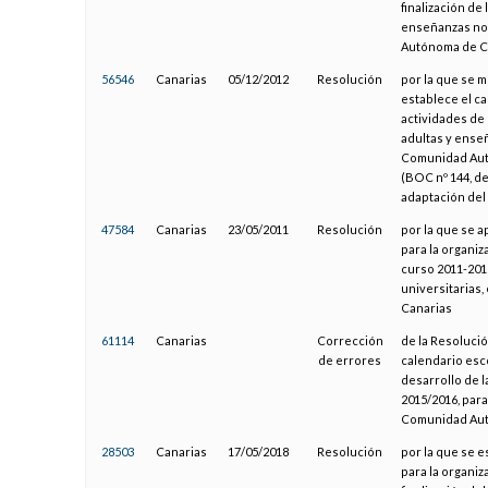
finalización de
enseñanzas no 
Autónoma de C
56546
Canarias
05/12/2012
Resolución
por la que se m
establece el ca
actividades de
adultas y enseñ
Comunidad Autó
(BOC nº 144, de
adaptación del
47584
Canarias
23/05/2011
Resolución
por la que se a
para la organiz
curso 2011-201
universitarias
Canarias
61114
Canarias
Corrección
de la Resolució
de errores
calendario esco
desarrollo de l
2015/2016, para
Comunidad Autó
28503
Canarias
17/05/2018
Resolución
por la que se e
para la organiz