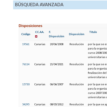
BÚSQUEDA AVANZADA
Disposiciones
CC.AA.
F.
Título
Código
Disposición
Disposición
19561
Canarias
20/06/2008
Resolución
por la que se e
para la organiz
curso 2008/200
universitarias
76114
Canarias
21/04/2021
Resolución
por la que se e
para la organiz
finalización de
universitarias
15730
Canarias
06/06/2007
Resolución
por la que se e
para la organiz
curso 2007/200
universitarias
54295
Canarias
08/05/2012
Resolución
por la que se a