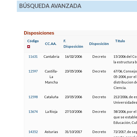
BÚSQUEDA AVANZADA
Disposiciones
Código
F.
Título
CC.AA.
Disposición
Disposición
11631
Cantabria
16/02/2006
Decreto
15/2006 del Co
la estructura 
12597
Castilla-
23/05/2006
Decreto
67/06, Consejo
La
05-2004, por el
Mancha
distribucion d
Ciencia.
12598
Cataluña
23/05/2006
Decreto
212/2006, de 
Universidades
13674
La Rioja
27/10/2006
Decreto
58/2006, por el
que se estable
Educación, Cu
14352
Asturias
31/10/2017
Decreto
72/2017, de se