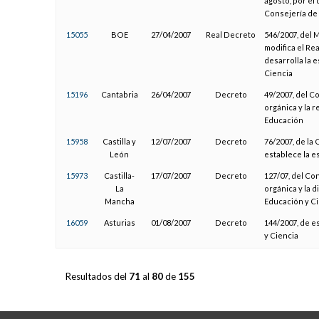
agosto, por el 
Consejería de 
15055
BOE
27/04/2007
Real Decreto
546/2007, del 
modifica el Rea
desarrolla la 
Ciencia
15196
Cantabria
26/04/2007
Decreto
49/2007, del C
orgánica y la 
Educación
15958
Castilla y
12/07/2007
Decreto
76/2007, de la
León
establece la e
15973
Castilla-
17/07/2007
Decreto
127/07, del Co
La
orgánica y la 
Mancha
Educación y C
16059
Asturias
01/08/2007
Decreto
144/2007, de e
y Ciencia
Resultados del
71
al
80
de
155