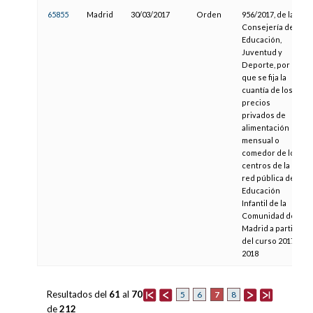
65855
Madrid
30/03/2017
Orden
956/2017, de la
Consejería de
Educación,
Juventud y
Deporte, por la
que se fija la
cuantía de los
precios
privados de
alimentación
mensual o
comedor de los
centros de la
red pública de
Educación
Infantil de la
Comunidad de
Madrid a partir
del curso 2017-
2018
Resultados del
61
al
70
7
5
6
8
de
212