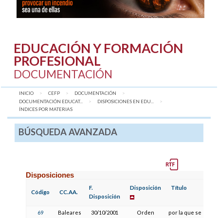
EDUCACIÓN Y FORMACIÓN
PROFESIONAL
DOCUMENTACIÓN
INICIO
CEFP
DOCUMENTACIÓN
DOCUMENTACIÓN EDUCAT...
DISPOSICIONES EN EDU...
AQUÍ:
ÍNDICES POR MATERIAS
BÚSQUEDA AVANZADA
Disposiciones
F.
Disposición
Título
Código
CC.AA.
Disposición
69
Baleares
30/10/2001
Orden
por la que se