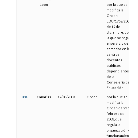
León
por la que se
modifica la
Orden
EDU/1752/2003,
de 19 de
diciembre, por
la que se regula
el servicio de
comedor en los
centros
docentes
públicos
dependientes
de la
Consejería de
Educación
3813
Canarias
17/03/2003
Orden
por la que se
modifica la
Orden de 25 de
febrero de
2003, que
regula la
organización y
funcionamiento