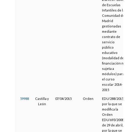
de Escuelas
Infantiles de la
Comunidad de
Madrid
gestionadas
mediante
contrato de
servicio
público
educativo
(modalidad de
financiación no
sujeta a
módulos) para
el curso
escolar 2014-
2015
59988
Castilla y
07/04/2015
Orden
EDU/288/2015,
León
por la que se
modifica la
Orden
EDU/693/2008,
de 29 de abril,
por la que se