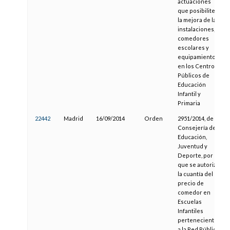
actuaciones
que posibiliten
la mejora de las
instalaciones,
comedores
escolares y
equipamientos
en los Centros
Públicos de
Educación
Infantil y
Primaria
22442
Madrid
16/09/2014
Orden
2951/2014, de la
Consejería de
Educación,
Juventud y
Deporte, por la
que se autoriza
la cuantía del
precio de
comedor en
Escuelas
Infantiles
pertenecientes
a la Red Pública