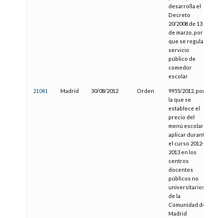
desarrolla el
Decreto
20/2008 de 13
de marzo, por el
que se regula el
servicio
público de
comedor
escolar
21041
Madrid
30/08/2012
Orden
9955/2012, por
la que se
establece el
precio del
menú escolar a
aplicar durante
el curso 2012-
2013 en los
centros
docentes
públicos no
universitarios
de la
Comunidad de
Madrid