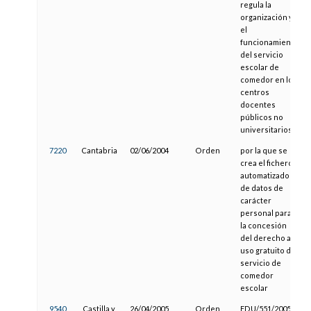
regula la
organización y
el
funcionamiento
del servicio
escolar de
comedor en los
centros
docentes
públicos no
universitarios.
7220
Cantabria
02/06/2004
Orden
por la que se
crea el fichero
automatizado
de datos de
carácter
personal para
la concesión
del derecho al
uso gratuito del
servicio de
comedor
escolar
9540
Castilla y
26/04/2005
Orden
EDU/551/2005,