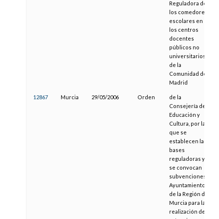
Reguladora de
los comedores
escolares en
los centros
docentes
públicos no
universitarios
de la
Comunidad de
Madrid
12867
Murcia
29/05/2006
Orden
de la
Consejería de
Educación y
Cultura, por la
que se
establecen las
bases
reguladoras y
se convocan
subvenciones a
Ayuntamientos
de la Región de
Murcia para la
realización de