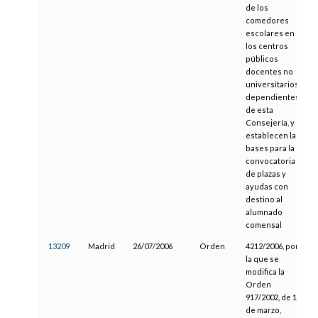
de los
comedores
escolares en
los centros
públicos
docentes no
universitarios
dependientes
de esta
Consejería, y se
establecen las
bases para la
convocatoria
de plazas y
ayudas con
destino al
alumnado
comensal
13209
Madrid
26/07/2006
Orden
4212/2006, por
la que se
modifica la
Orden
917/2002, de 14
de marzo,