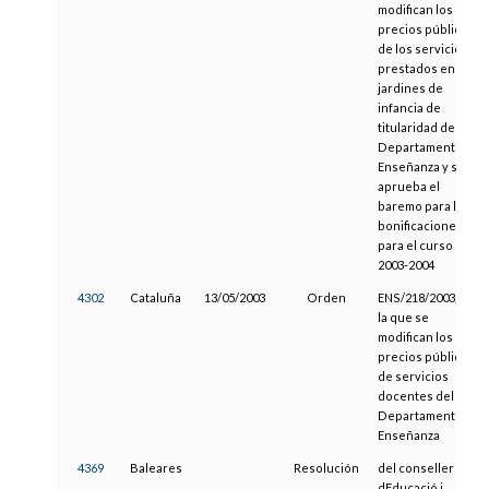
modifican los
precios públicos
de los servicios
prestados en los
jardines de
infancia de
titularidad del
Departamento de
Enseñanza y se
aprueba el
baremo para las
bonificaciones
para el curso
2003-2004
4302
Cataluña
13/05/2003
Orden
ENS/218/2003, por
la que se
modifican los
precios públicos
de servicios
docentes del
Departamento de
Enseñanza
4369
Baleares
Resolución
del conseller
dEducació i