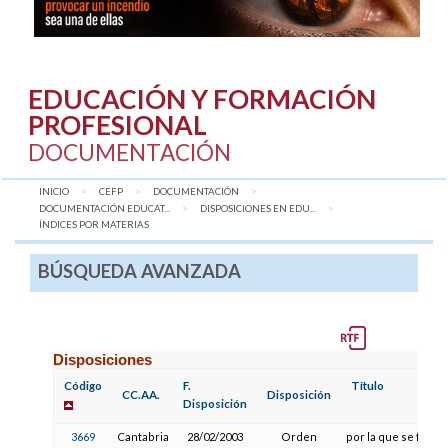
EDUCACIÓN Y FORMACIÓN
PROFESIONAL
DOCUMENTACIÓN
INICIO
CEFP
DOCUMENTACIÓN
DOCUMENTACIÓN EDUCAT...
DISPOSICIONES EN EDU...
AQUÍ:
ÍNDICES POR MATERIAS
BÚSQUEDA AVANZADA
Disposiciones
Código
F.
Título
CC.AA.
Disposición
Disposición
3669
Cantabria
28/02/2003
Orden
por la que se fijan