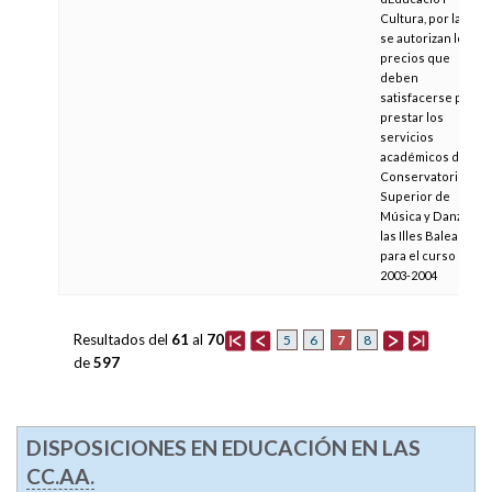
Cultura, por la cual
se autorizan los
precios que
deben
satisfacerse para
prestar los
servicios
académicos del
Conservatorio
Superior de
Música y Danza de
las Illes Balears
para el curso
2003-2004
Resultados del
61
al
70
7
5
6
8
de
597
DISPOSICIONES EN EDUCACIÓN EN LAS
CC.AA.