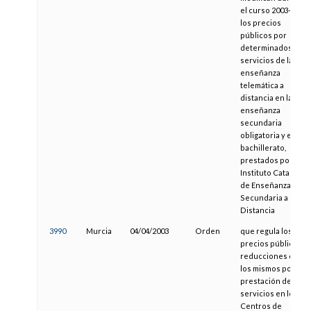
el curso 2003-2004
los precios
públicos por
determinados
servicios de la
enseñanza
telemática a
distancia en la
enseñanza
secundaria
obligatoria y el
bachillerato,
prestados por el
Instituto Catalán
de Enseñanza
Secundaria a
Distancia
3990
Murcia
04/04/2003
Orden
que regula los
precios públicos y
reducciones de
los mismos por la
prestación de
servicios en los
Centros de