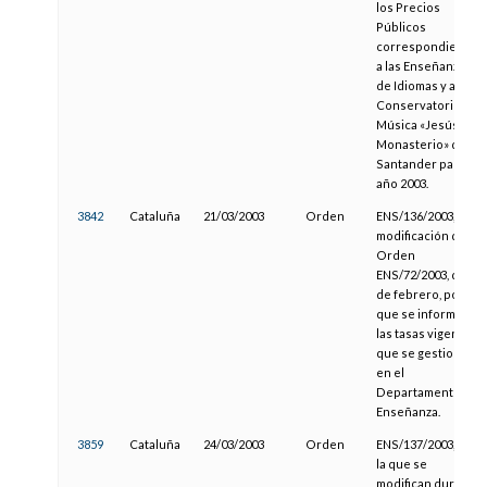
los Precios
Públicos
correspondientes
a las Enseñanzas
de Idiomas y al
Conservatorio de
Música «Jesús de
Monasterio» de
Santander para el
año 2003.
3842
Cataluña
21/03/2003
Orden
ENS/136/2003, de
modificación de la
Orden
ENS/72/2003, de 17
de febrero, por la
que se informa de
las tasas vigentes
que se gestionan
en el
Departamento de
Enseñanza.
3859
Cataluña
24/03/2003
Orden
ENS/137/2003, por
la que se
modifican durante