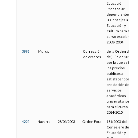
Educación
Preescolar
dependientes de
la Consejería de
Educación y
Cultura para el
curso escolar
2003/ 2004
3996
Murcia
Corrección
de la Orden de 25
de errores
de julio de 2014,
por la que se fijan
los precios
públicos a
satisfacer por la
prestación de
servicios
académicos
universitarios
para el curso
2014/2015
4225
Navarra
28/04/2003
Orden Foral
181/2003, del
Consejero de
Educación y