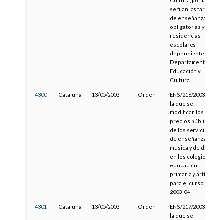
Cultura, por la que
se fijan las tarifas
de enseñanzas no
obligatorias y de
residencias
escolares
dependientes del
Departamento de
Educación y
Cultura
4300
Cataluña
13/05/2003
Orden
ENS/216/2003, por
la que se
modifican los
precios públicos
de los servicios
de enseñanza de
música y de danza
en los colegios de
educación
primaria y artística
para el curso
2003-04
4301
Cataluña
13/05/2003
Orden
ENS/217/2003, por
la que se