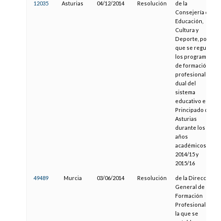
12035
Asturias
04/12/2014
Resolución
de la
Consejería de
Educación,
Cultura y
Deporte, por la
que se regulan
los programas
de formación
profesional
dual del
sistema
educativo en el
Principado de
Asturias
durante los
años
académicos
2014/15 y
2015/16
49489
Murcia
03/06/2014
Resolución
de la Dirección
General de
Formación
Profesional por
la que se