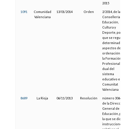
2015
1091
Comunidad
13/01/2014
Orden
2/2014, de la
Valenciana
Consellería de
Educación,
Cultura y
Deporte, por la
que se regulan
determinados
aspectos de la
ordenación de
la Formación
Profesional
dual del
sistema
educativo en la
Comunitat
Valenciana
8689
La Rioja
06/11/2013
Resolución
número 3064,
de la Dirección
General de
Educación, por
la que se dictan
instrucciones