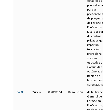
establece el
procedimiento
para la
presentación
de proyectos
de Formación
Profesional
Dual por parte
de centros
privados que
impartan
formación
profesional del
sistema
educativo en la
Comunidad
Autónoma de la
Región de
Murcia para el
curso 2014/15
54035
Murcia
03/06/2014
Resolución
de la Dirección
General de
Formación
Profesional,
por la que se