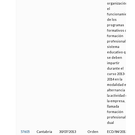
organización y
el
funcionamiento
de los
programas
formativos de
formación
profesional del
sistema
educativo que
se deben
impartir
durante el
curso 2013-
2014 en la
modalidad en
alternancia con
la actividad en
la empresa,
llamada
formación
profesional
dual
57605
Cantabria
30/07/2013
Orden
ECD/84/2013,