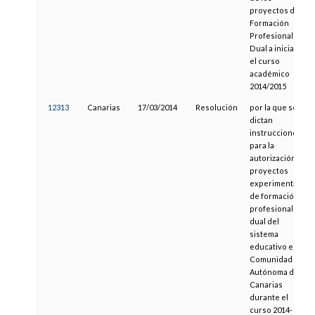
proyectos de
Formación
Profesional
Dual a iniciar en
el curso
académico
2014/2015
12313
Canarias
17/03/2014
Resolución
por la que se
dictan
instrucciones
para la
autorización de
proyectos
experimentales
de formación
profesional
dual del
sistema
educativo en la
Comunidad
Autónoma de
Canarias
durante el
curso 2014-