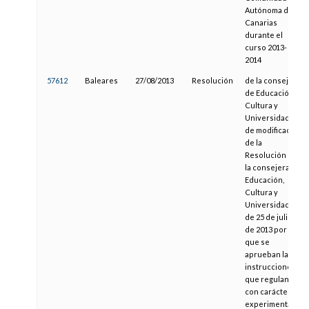
Autónoma de
Canarias
durante el
curso 2013-
2014
57612
Baleares
27/08/2013
Resolución
de la consejera
de Educación,
Cultura y
Universidades,
de modificación
de la
Resolución de
la consejera de
Educación,
Cultura y
Universidades
de 25 de julio
de 2013 por la
que se
aprueban las
instrucciones
que regulan,
con carácter
experimental, la