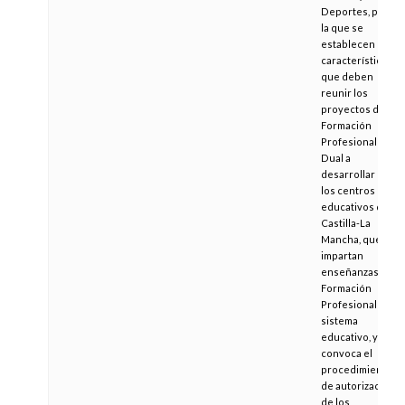
Deportes, por
la que se
establecen las
características
que deben
reunir los
proyectos de
Formación
Profesional
Dual a
desarrollar por
los centros
educativos de
Castilla-La
Mancha, que
impartan
enseñanzas de
Formación
Profesional del
sistema
educativo, y se
convoca el
procedimiento
de autorización
de los