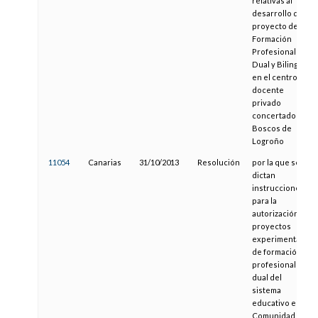
relativas al
desarrollo del
proyecto de
Formación
Profesional
Dual y Bilingüe
en el centro
docente
privado
concertado Los
Boscos de
Logroño
11054
Canarias
31/10/2013
Resolución
por la que se
dictan
instrucciones
para la
autorización de
proyectos
experimentales
de formación
profesional
dual del
sistema
educativo en la
Comunidad