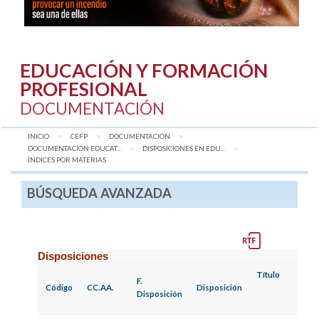
EDUCACIÓN Y FORMACIÓN
PROFESIONAL
DOCUMENTACIÓN
INICIO
CEFP
DOCUMENTACIÓN
DOCUMENTACIÓN EDUCAT...
DISPOSICIONES EN EDU...
AQUÍ:
ÍNDICES POR MATERIAS
BÚSQUEDA AVANZADA
Disposiciones
Título
F.
Código
CC.AA.
Disposición
Disposición