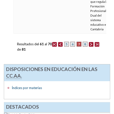
que regula la
Formación
Profesional
Dual del
sistema
educativo en
Cantabria
Resultados del
61
al
70
7
5
6
8
de
81
DISPOSICIONES EN EDUCACIÓN EN LAS
CC.AA.
Índices por materias
DESTACADOS