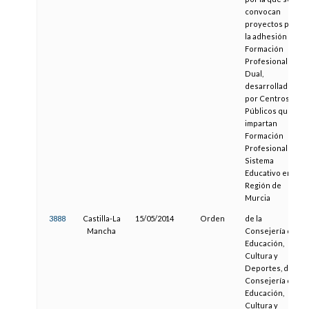
convocan
proyectos para
la adhesión a la
Formación
Profesional
Dual,
desarrollados
por Centros
Públicos que
impartan
Formación
Profesional del
Sistema
Educativo en la
Región de
Murcia
3888
Castilla-La
15/05/2014
Orden
de la
Mancha
Consejería de
Educación,
Cultura y
Deportes, de la
Consejería de
Educación,
Cultura y