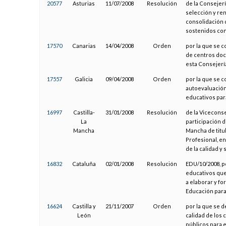
20577
Asturias
11/07/2008
Resolución
de la Consejerí
selección y re
consolidación 
sostenidos con
17570
Canarias
14/04/2008
Orden
por la que se 
de centros doc
esta Consejerí
17557
Galicia
09/04/2008
Orden
por la que se c
autoevaluación 
educativos par
16997
Castilla-
31/01/2008
Resolución
de la Viceconse
La
participación d
Mancha
Mancha de titu
Profesional, en
de la calidad y 
16832
Cataluña
02/01/2008
Resolución
EDU/10/2008, p
educativos que 
a elaborar y fo
Educación para 
16624
Castilla y
21/11/2007
Orden
por la que se d
León
calidad de los
públicos para e