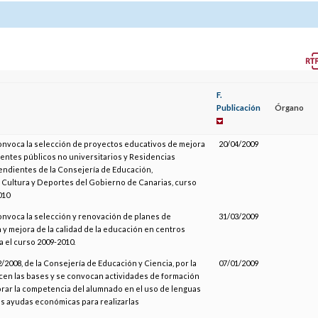
F.
Publicación
Órgano
convoca la selección de proyectos educativos de mejora
20/04/2009
entes públicos no universitarios y Residencias
endientes de la Consejería de Educación,
 Cultura y Deportes del Gobierno de Canarias, curso
010
onvoca la selección y renovación de planes de
31/03/2009
y mejora de la calidad de la educación en centros
 el curso 2009-2010.
2008, de la Consejería de Educación y Ciencia, por la
07/01/2009
cen las bases y se convocan actividades de formación
orar la competencia del alumnado en el uso de lenguas
as ayudas económicas para realizarlas