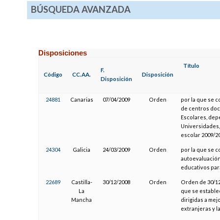
BÚSQUEDA AVANZADA
Disposiciones
Título
F.
Código
CC.AA.
Disposición
Disposición
24881
Canarias
07/04/2009
Orden
por la que se 
de centros doc
Escolares, dep
Universidades,
escolar 2009/2
24304
Galicia
24/03/2009
Orden
por la que se c
autoevaluación 
educativos para
22689
Castilla-
30/12/2008
Orden
Orden de 30/12/
La
que se estable
Mancha
dirigidas a mej
extranjeras y l