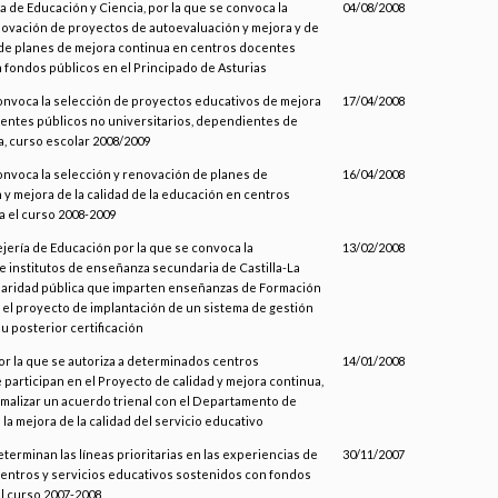
a de Educación y Ciencia, por la que se convoca la
04/08/2008
novación de proyectos de autoevaluación y mejora y de
de planes de mejora continua en centros docentes
 fondos públicos en el Principado de Asturias
convoca la selección de proyectos educativos de mejora
17/04/2008
entes públicos no universitarios, dependientes de
a, curso escolar 2008/2009
onvoca la selección y renovación de planes de
16/04/2008
y mejora de la calidad de la educación en centros
a el curso 2008-2009
jería de Educación por la que se convoca la
13/02/2008
e institutos de enseñanza secundaria de Castilla-La
laridad pública que imparten enseñanzas de Formación
 el proyecto de implantación de un sistema de gestión
su posterior certificación
or la que se autoriza a determinados centros
14/01/2008
participan en el Proyecto de calidad y mejora continua,
rmalizar un acuerdo trienal con el Departamento de
la mejora de la calidad del servicio educativo
eterminan las líneas prioritarias en las experiencias de
30/11/2007
 centros y servicios educativos sostenidos con fondos
l curso 2007-2008