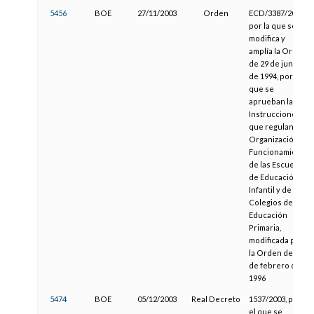
5456
BOE
27/11/2003
Orden
ECD/3387/2003,
por la que se
modifica y
amplía la Orden
de 29 de junio
de 1994, por la
que se
aprueban las
Instrucciones
que regulan la
Organización y
Funcionamiento
de las Escuelas
de Educación
Infantil y de los
Colegios de
Educación
Primaria,
modificada por
la Orden de 29
de febrero de
1996
5474
BOE
05/12/2003
Real Decreto
1537/2003, por
el que se