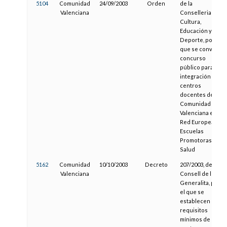
5104
Comunidad
24/09/2003
Orden
de la
Valenciana
Conselleria de
Cultura,
Educación y
Deporte, por la
que se convoca
concurso
público para la
integración de
centros
docentes de la
Comunidad
Valenciana en la
Red Europea de
Escuelas
Promotoras de
Salud
5162
Comunidad
10/10/2003
Decreto
207/2003, del
Valenciana
Consell de l a
Generalita, por
el que se
establecen los
requisitos
mínimos de los