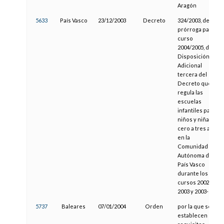
Aragón
5633
País Vasco
23/12/2003
Decreto
324/2003, de
prórroga para el
curso
2004/2005, de la
Disposición
Adicional
tercera del
Decreto que
regula las
escuelas
infantiles para
niños y niñas de
cero a tres años
en la
Comunidad
Autónoma del
País Vasco
durante los
cursos 2002-
2003 y 2003-2004
5737
Baleares
07/01/2004
Orden
por la que se
establecen los