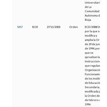
Universitarios
de La
Comunidad
Autónoma de La
Rioja
5457
BOE
27/11/2003
Orden
ECD/3388/2003,
por la que se
modifica y
amplía la Orden
de 29 de junio
de 1994, por la
que se
aprueban las
Instrucciones
que regulan la
Organización y
Funcionamiento
de los Institutos
de Educación
Secundaria,
modificada por
la Orden de 29
de febrero de
1996