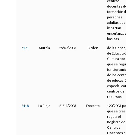
centros
docentes de
formación de
personas
adultas que
impartan
enseñanzas
básicas
5171
Murcia
25/09/2003
Orden
de la Consejería
de Educación y
Cultura por la
que se regula el
funcionamiento
de los centros
de educación
especial como
centros de
recursos
5418
La Rioja
21/11/2003
Decreto
120/2003, por el
que se crea y
regula el
Registro de
Centros
Docentes no