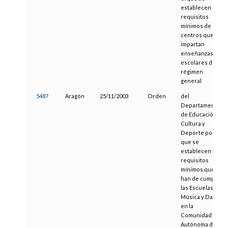
establecen los
requisitos
mínimos de los
centros que
impartan
enseñanzas
escolares de
régimen
general
5487
Aragón
25/11/2003
Orden
del
Departamento
de Educación,
Cultura y
Deporte por la
que se
establecen los
requisitos
mínimos que
han de cumplir
las Escuelas de
Música y Danza
en la
Comunidad
Autónoma de