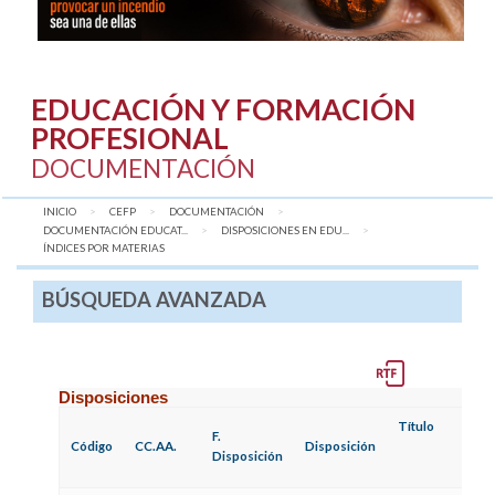
EDUCACIÓN Y FORMACIÓN
PROFESIONAL
DOCUMENTACIÓN
INICIO
CEFP
DOCUMENTACIÓN
DOCUMENTACIÓN EDUCAT...
DISPOSICIONES EN EDU...
AQUÍ:
ÍNDICES POR MATERIAS
BÚSQUEDA AVANZADA
Disposiciones
Título
F.
Código
CC.AA.
Disposición
Disposición