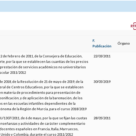
F.
Órgano
Publicación
2 de febrero de 2011, de la Consejera de Educación,
22/03/2011
te, por la que se establecen las cuantías de los precios
 prestación de servicios académicos no universitarios
scolar 2011/2012
e 2018, de la Resolución de 21 de mayo de 2019, de la
30/05/2019
ral de Centros Educativos, por la que se establecen
en materia de procedimiento para presentación de
bonificación, y de aplicación de la baremación, de los
s en las escuelas infantiles dependientes de la
noma de la Región de Murcia, para el curso 2018/2019
/1307/2011, de 6 de mayo, por la que se fijan las cuotas
28/05/2011
 enseñanzas y actividades de carácter complementario
docentes españoles en Francia, Italia, Marruecos,
 Unido y Colombia, durante el curso 2011/2012