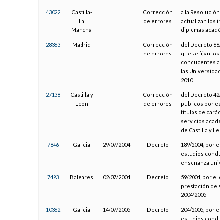
43022
Castilla-
Corrección
a la Resolución
La
de errores
actualizan los 
Mancha
diplomas acadé
28363
Madrid
Corrección
del Decreto 66/
de errores
que se fijan lo
conducentes a t
las Universida
2010
27138
Castilla y
Corrección
del Decreto 42/2
León
de errores
públicos por e
títulos de carác
servicios acad
de Castilla y L
7846
Galicia
29/07/2004
Decreto
189/2004, por e
estudios conduc
enseñanza univ
7493
Baleares
02/07/2004
Decreto
59/2004, por el
prestación de 
2004/2005
10362
Galicia
14/07/2005
Decreto
204/2005, por e
estudios conduc