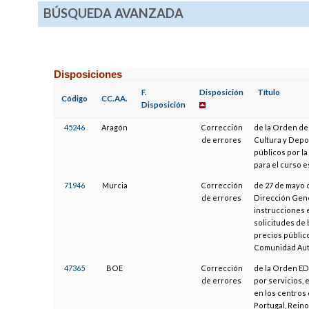
BÚSQUEDA AVANZADA
Disposiciones
F.
Disposición
Título
Código
CC.AA.
Disposición
45246
Aragón
Corrección
de la Orden de 
de errores
Cultura y Depor
públicos por la
para el curso e
71946
Murcia
Corrección
de 27 de mayo d
de errores
Dirección Gene
instrucciones 
solicitudes de 
precios público
Comunidad Autó
47365
BOE
Corrección
de la Orden EDU
de errores
por servicios,
en los centros 
Portugal, Reino