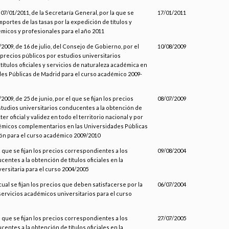
 07/01/2011, de la Secretaría General, por la que se
17/01/2011
importes de las tasas por la expedición de títulos y
micos y profesionales para el año 2011
2009, de 16 de julio, del Consejo de Gobierno, por el
10/08/2009
s precios públicos por estudios universitarios
ítulos oficiales y servicios de naturaleza académica en
des Públicas de Madrid para el curso académico 2009-
009, de 25 de junio, por el que se fijan los precios
08/07/2009
studios universitarios conducentes a la obtención de
ter oficial y validez en todo el territorio nacional y por
émicos complementarios en las Universidades Públicas
eón para el curso académico 2009/2010
l que se fijan los precios correspondientes a los
09/08/2004
entes a la obtención de títulos oficiales en la
ersitaria para el curso 2004/2005
 cual se fijan los precios que deben satisfacerse por la
06/07/2004
servicios académicos universitarios para el curso
l que se fijan los precios correspondientes a los
27/07/2005
entes a la obtención de títulos oficiales en la