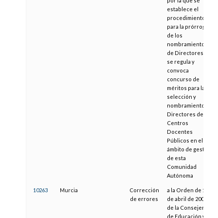
por la que se
establece el
procedimiento
para la prórroga
de los
nombramientos
de Directores, y
se regula y
convoca
concurso de
méritos para la
selección y
nombramiento de
Directores de
Centros
Docentes
Públicos en el
ámbito de gestión
de esta
Comunidad
Autónoma
10263
Murcia
Corrección
a la Orden de 1
de errores
de abril de 2005,
de la Consejería
de Educación y