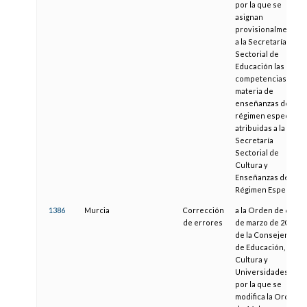
por la que se
asignan
provisionalmente
a la Secretaría
Sectorial de
Educación las
competencias en
materia de
enseñanzas de
régimen especial
atribuidas a la
Secretaría
Sectorial de
Cultura y
Enseñanzas de
Régimen Especial
1386
Murcia
Corrección
a la Orden de 6
de errores
de marzo de 2015,
de la Consejería
de Educación,
Cultura y
Universidades,
por la que se
modifica la Orden