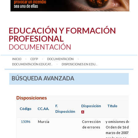
EDUCACIÓN Y FORMACIÓN
PROFESIONAL
DOCUMENTACIÓN
INICIO
CEFP
DOCUMENTACIÓN
DOCUMENTACIÓN EDUCAT...
AQUÍ:
DISPOSICIONES EN EDU...
BÚSQUEDA AVANZADA
Disposiciones
F.
Disposición
Título
Código
CC.AA.
Disposición
15096
Murcia
Corrección
y omisiones de la
de errores
Orden de 16 de
marzo de 2007,