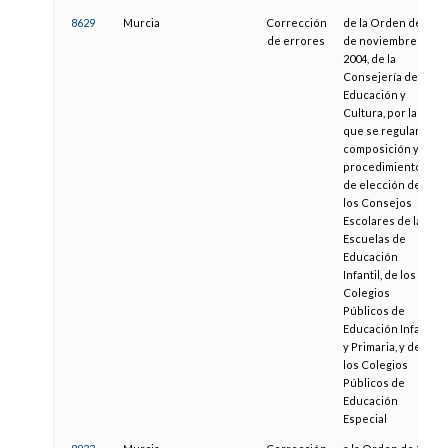
8629
Murcia
Corrección
de la Orden de 22
de errores
de noviembre de
2004, de la
Consejería de
Educación y
Cultura, por la
que se regulan la
composición y el
procedimiento
de elección de
los Consejos
Escolares de las
Escuelas de
Educación
Infantil, de los
Colegios
Públicos de
Educación Infantil
y Primaria, y de
los Colegios
Públicos de
Educación
Especial