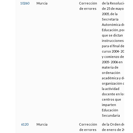
10260
Murcia
Corrección
de la Resolución
de errores
de 25 de mayo de
2005, de la
Secretaría
Autonómica de
Educación, por la
que se dictan
instrucciones
para el final del
curso 2004- 2005
y comienzo del
2005- 2006 en
materia de
ordenación
académica y de
organización de
la actividad
docente en los
centros que
imparten
Educación
Secundaria
6120
Murcia
Corrección
de la Orden de 27
de errores
de enero de 2004,