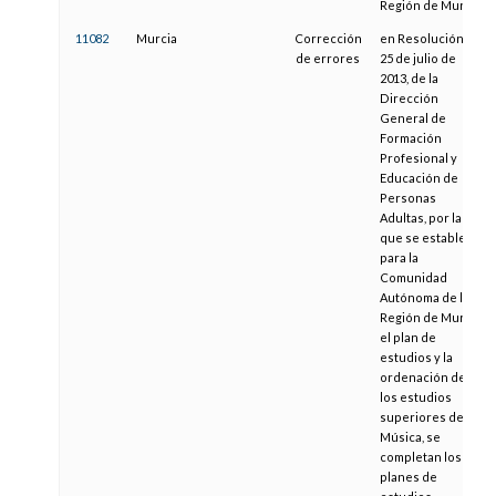
Región de Murcia
11082
Murcia
Corrección
en Resolución de
de errores
25 de julio de
2013, de la
Dirección
General de
Formación
Profesional y
Educación de
Personas
Adultas, por la
que se establece
para la
Comunidad
Autónoma de la
Región de Murcia
el plan de
estudios y la
ordenación de
los estudios
superiores de
Música, se
completan los
planes de