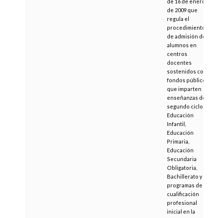
de 16 de enero
de 2009 que
regula el
procedimiento
de admisión de
alumnos en
centros
docentes
sostenidos con
fondos públicos
que imparten
enseñanzas de
segundo ciclo de
Educación
Infantil,
Educación
Primaria,
Educación
Secundaria
Obligatoria,
Bachillerato y
programas de
cualificación
profesional
inicial en la