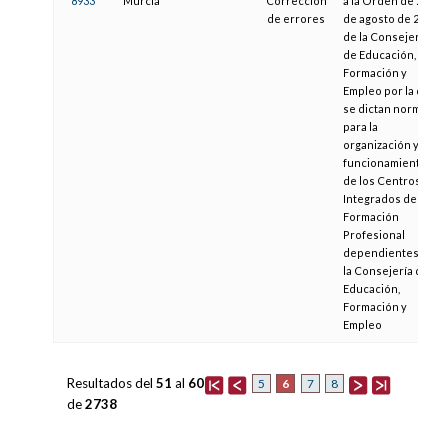
8933
Murcia
Corrección
a la Orden de 21
de errores
de agosto de 2012
de la Consejería
de Educación,
Formación y
Empleo por la que
se dictan normas
para la
organización y
funcionamiento
de los Centros
Integrados de
Formación
Profesional
dependientes de
la Consejería de
Educación,
Formación y
Empleo
Resultados del
51
al
60
6
5
7
8
de
2738