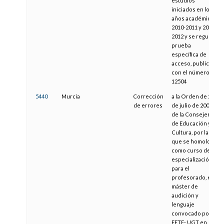
estudios
iniciados en los
años académicos
2010-2011 y 2011-
2012 y se regula la
prueba
específica de
acceso, publicada
con el número
12504
5440
Murcia
Corrección
a la Orden de 28
de errores
de julio de 2003
de la Consejería
de Educación y
Cultura, por la
que se homologa
como curso de
especialización
para el
profesorado, el
máster de
audición y
lenguaje
convocado por
FETE- UGT en