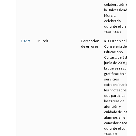
colaboración con
la Universidad de
Murcia,
celebrado
durante el bienio
2001- 2003
10219
Murcia
Corrección
a la Orden de la
de errores
Consejería de
Educación y
Cultura, de 3 de
junio de 2005, por
la que se regula la
gratificación por
servicios
extraordinarios a
los profesores
que participan en
las tareas de
atención y
cuidado de los
alumnos en el
comedor escolar
durante el curso
2004- 05