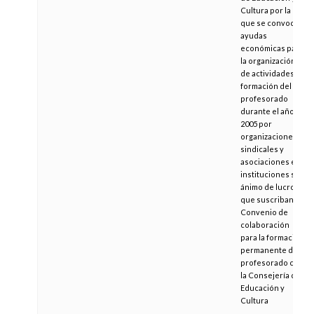
Cultura por la
que se convocan
ayudas
económicas para
la organización
de actividades de
formación del
profesorado
durante el año
2005 por
organizaciones
sindicales y
asociaciones e
instituciones sin
ánimo de lucro,
que suscriban
Convenio de
colaboración
para la formación
permanente del
profesorado con
la Consejería de
Educación y
Cultura