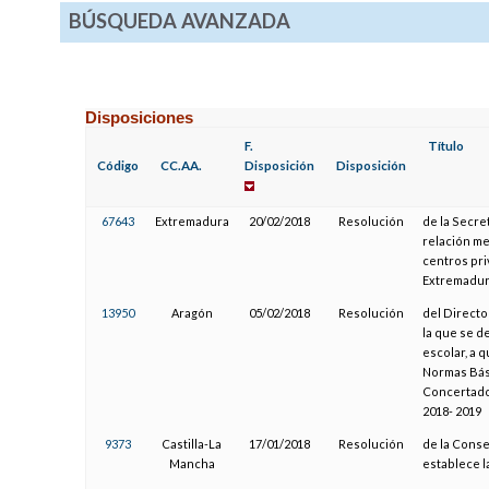
BÚSQUEDA AVANZADA
Disposiciones
F.
Título
Código
CC.AA.
Disposición
Disposición
67643
Extremadura
20/02/2018
Resolución
de la Secre
relación me
centros pr
Extremadura
13950
Aragón
05/02/2018
Resolución
del Directo
la que se d
escolar, a 
Normas Bási
Concertado
2018- 2019
9373
Castilla-La
17/01/2018
Resolución
de la Conse
Mancha
establece l