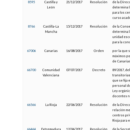
8595
Castilla y
21/12/2017
Resolución
de la Direc
León
determina l
para los ce
curso acad
8766
Castilla-La
15/12/2017
Resolución
de la Conse
Mancha
determina l
unidad esco
para la con
67006
Canarias
16/08/2017
Orden
por la que 
máximos por
de Canaria
66700
Comunidad
07/07/2017
Decreto
89/2017, de
Valenciana
transitorias
que se fija
personal do
Ley orgánic
docentes no
66566
La Rioja
22/06/2017
Resolución
de la Direc
relación me
centros pr
Rioja para 
66464
Extremadura
12/06/2017
Resolución
de la Secre