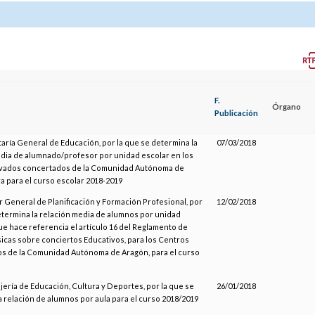
F.
Órgano
Publicación
taría General de Educación, por la que se determina la
07/03/2018
dia de alumnado/profesor por unidad escolar en los
ivados concertados de la Comunidad Autónoma de
 para el curso escolar 2018-2019
r General de Planificación y Formación Profesional, por
12/02/2018
etermina la relación media de alumnos por unidad
que hace referencia el artículo 16 del Reglamento de
cas sobre conciertos Educativos, para los Centros
s de la Comunidad Autónoma de Aragón, para el curso
jería de Educación, Cultura y Deportes, por la que se
26/01/2018
a relación de alumnos por aula para el curso 2018/2019