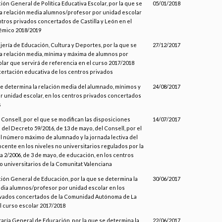
ción General de Política Educativa Escolar, por la que se
05/01/2018
a relación media alumnos/profesor por unidad escolar
ntros privados concertados de Castilla y León en el
émico 2018/2019
jería de Educación, Cultura y Deportes, por la que se
27/12/2017
a relación media, mínima y máxima de alumnos por
lar que servirá de referencia en el curso 2017/2018
certación educativa de los centros privados
se determina la relación media del alumnado, mínimos y
24/08/2017
 unidad escolar, en los centros privados concertados
s
l Consell, por el que se modifican las disposiciones
14/07/2017
 del Decreto 59/2016, de 13 de mayo, del Consell, por el
 el número máximo de alumnado y la jornada lectiva del
cente en los niveles no universitarios regulados por la
a 2/2006, de 3 de mayo, de educación, en los centros
 universitarios de la Comunitat Valenciana
ción General de Educación, por la que se determina la
30/06/2017
dia alumnos/profesor por unidad escolar en los
ivados concertados de la Comunidad Autónoma de La
el curso escolar 2017/2018
taría General de Educación, por la que se determina la
22/06/2017