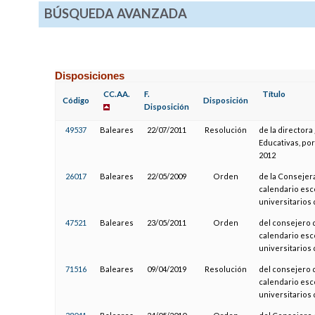
BÚSQUEDA AVANZADA
Disposiciones
CC.AA.
F.
Título
Código
Disposición
Disposición
49537
Baleares
22/07/2011
Resolución
de la directora
Educativas, por
2012
26017
Baleares
22/05/2009
Orden
de la Consejera
calendario esc
universitarios 
47521
Baleares
23/05/2011
Orden
del consejero d
calendario esc
universitarios 
71516
Baleares
09/04/2019
Resolución
del consejero d
calendario esc
universitarios 