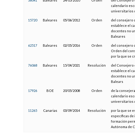
38041
Baleares
24/05/2010
Orden
del Consejero d
calendario esc
universitarios 
15720
Baleares
05/06/2012
Orden
del consejero d
establece el ca
docentes no un
Baleares
62517
Baleares
02/05/2016
Orden
del consejero d
Orden del conse
por la que se c
76068
Baleares
15/04/2021
Resolución
del Consejero 
establece el ca
docentes no un
Balears
17926
BOE
20/05/2008
Orden
de la consejera
calendario esc
universitarios
11265
Canarias
03/09/2014
Resolución
por la que se e
específicas de 
formación per
Autónoma de Ca