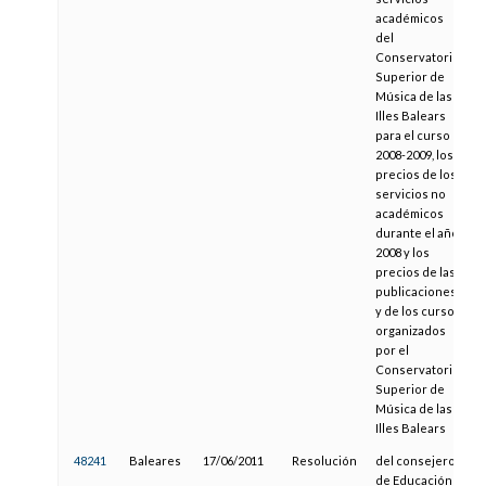
académicos
del
Conservatorio
Superior de
Música de las
Illes Balears
para el curso
2008-2009, los
precios de los
servicios no
académicos
durante el año
2008 y los
precios de las
publicaciones
y de los cursos
organizados
por el
Conservatorio
Superior de
Música de las
Illes Balears
48241
Baleares
17/06/2011
Resolución
del consejero
de Educación y