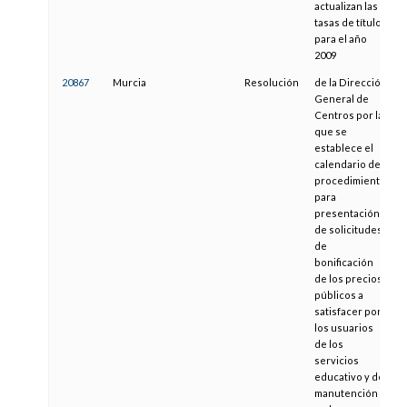
actualizan las
tasas de títulos
para el año
2009
20867
Murcia
Resolución
de la Dirección
General de
Centros por la
que se
establece el
calendario del
procedimiento
para
presentación
de solicitudes
de
bonificación
de los precios
públicos a
satisfacer por
los usuarios
de los
servicios
educativo y de
manutención