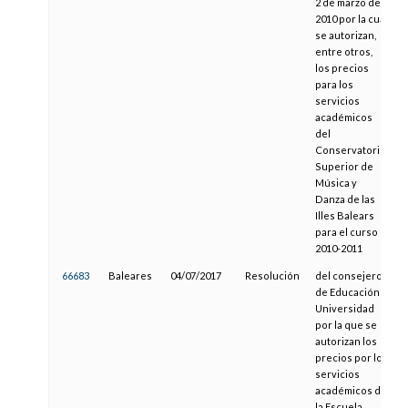
2 de marzo de
2010 por la cual
se autorizan,
entre otros,
los precios
para los
servicios
académicos
del
Conservatorio
Superior de
Música y
Danza de las
Illes Balears
para el curso
2010-2011
66683
Baleares
04/07/2017
Resolución
del consejero
de Educación y
Universidad
por la que se
autorizan los
precios por los
servicios
académicos de
la Escuela