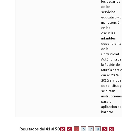
los usuarios
de los
servicios
educativo y de
manutención
en las
escuelas
infantiles
dependientes
de la
Comunidad
Autónoma de
la Región de
Murcia para el
curso 2009-
2010, el modelo
de solicitud y
se dictan
instrucciones
para la
aplicación del
baremo
Resultados del
41
al
50
5
6
7
8