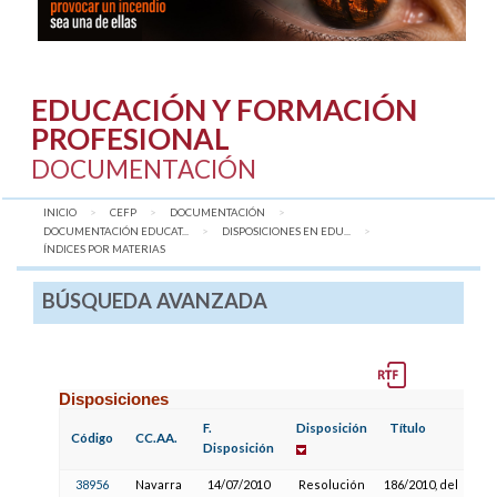
EDUCACIÓN Y FORMACIÓN
PROFESIONAL
DOCUMENTACIÓN
INICIO
CEFP
DOCUMENTACIÓN
DOCUMENTACIÓN EDUCAT...
DISPOSICIONES EN EDU...
AQUÍ:
ÍNDICES POR MATERIAS
BÚSQUEDA AVANZADA
Disposiciones
F.
Disposición
Título
F
Código
CC.AA.
Disposición
P
38956
Navarra
14/07/2010
Resolución
186/2010, del