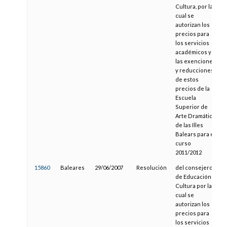
Cultura, por la
cual se
autorizan los
precios para
los servicios
académicos y
las exenciones
y reducciones
de estos
precios de la
Escuela
Superior de
Arte Dramático
de las Illes
Balears para el
curso
2011/2012
15860
Baleares
29/06/2007
Resolución
del consejero
de Educación y
Cultura por la
cual se
autorizan los
precios para
los servicios