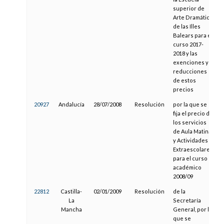
superior de
Arte Dramático
de las Illes
Balears para el
curso 2017-
2018 y las
exenciones y
reducciones
de estos
precios
20927
Andalucía
28/07/2008
Resolución
por la que se
fija el precio de
los servicios
de Aula Matinal
y Actividades
Extraescolares
para el curso
académico
2008/09
22812
Castilla-
02/01/2009
Resolución
de la
La
Secretaría
Mancha
General, por la
que se