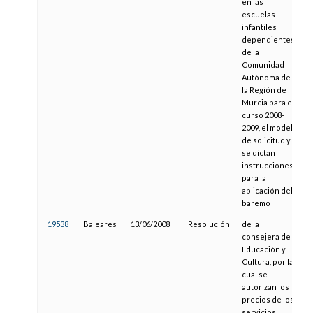
en las
escuelas
infantiles
dependientes
de la
Comunidad
Autónoma de
la Región de
Murcia para el
curso 2008-
2009, el modelo
de solicitud y
se dictan
instrucciones
para la
aplicación del
baremo
19538
Baleares
13/06/2008
Resolución
de la
consejera de
Educación y
Cultura, por la
cual se
autorizan los
precios de los
servicios