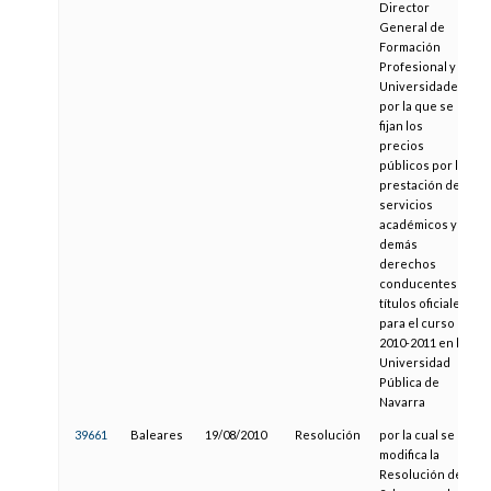
Director
General de
Formación
Profesional y
Universidades,
por la que se
fijan los
precios
públicos por la
prestación de
servicios
académicos y
demás
derechos
conducentes a
títulos oficiales
para el curso
2010-2011 en la
Universidad
Pública de
Navarra
39661
Baleares
19/08/2010
Resolución
por la cual se
modifica la
Resolución de