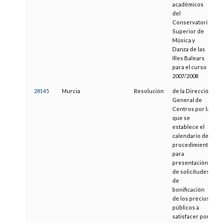
académicos
del
Conservatorio
Superior de
Música y
Danza de las
Illes Balears
para el curso
2007/2008
28145
Murcia
Resolución
de la Dirección
General de
Centros por la
que se
establece el
calendario del
procedimiento
para
presentación
de solicitudes
de
bonificación
de los precios
públicos a
satisfacer por