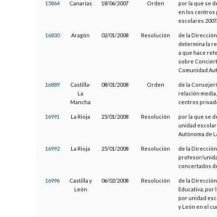
15864
Canarias
18/06/2007
Orden
por la que se d
en los centros
escolares 2007
16830
Aragón
02/01/2008
Resolución
de la Dirección
determina la r
a que hace ref
sobre Conciert
Comunidad Autó
16889
Castilla-
08/01/2008
Orden
de la Consejerí
La
relación media
Mancha
centros privad
16991
La Rioja
25/01/2008
Resolución
por la que se 
unidad escolar
Autónoma de La
16992
La Rioja
25/01/2008
Resolución
de la Dirección
profesor/unida
concertados de
16996
Castilla y
06/02/2008
Resolución
de la Direcció
León
Educativa, por
por unidad esc
y León en el c