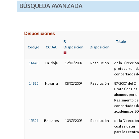
BÚSQUEDA AVANZADA
Disposiciones
F.
Título
Código
CC.AA.
Disposición
Disposición
14148
La Rioja
12/01/2007
Resolución
de la Dirección
profesor/unida
concertados de
14835
Navarra
08/02/2007
Resolución
87/2007, del D
Profesionales, 
alumnos por uni
Reglamento de 
concertados de
académicos 200
15324
Baleares
10/05/2007
Resolución
de la Dirección
cual se determ
para los centro