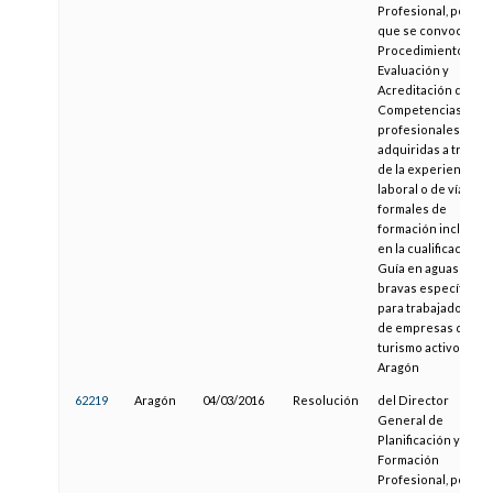
Profesional, por la
que se convoca el
Procedimiento de
Evaluación y
Acreditación de
Competencias
profesionales
adquiridas a través
de la experiencia
laboral o de vías no
formales de
formación incluidas
en la cualificación
Guía en aguas
bravas específico
para trabajadores
de empresas de
turismo activo de
Aragón
62219
Aragón
04/03/2016
Resolución
del Director
General de
Planificación y
Formación
Profesional, por la