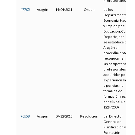
Profesionales
47705
Aragón
14/04/2011
Orden
de los
Departamentos de
Economía, Hacienda
y Empleo y de
Educación, Cultura 
Deporte, por la que
se establece para
Aragón el
procedimiento de
reconocimiento de
las competencias
profesionales
adquiridas por
experiencia laboral
o por vías no
formales de
formación regulado
por el Real Decreto
1224/2009
70558
Aragón
07/12/2018
Resolución
del Director
General de
Planificación y
Formación