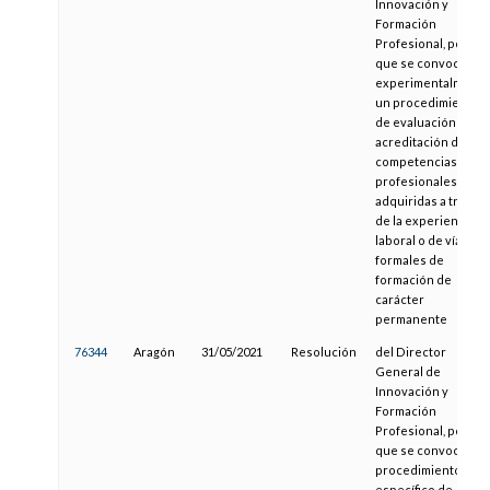
Innovación y
Formación
Profesional, por la
que se convoca,
experimentalmente
un procedimiento
de evaluación y
acreditación de
competencias
profesionales
adquiridas a través
de la experiencia
laboral o de vías no
formales de
formación de
carácter
permanente
76344
Aragón
31/05/2021
Resolución
del Director
General de
Innovación y
Formación
Profesional, por la
que se convoca el
procedimiento
específico de