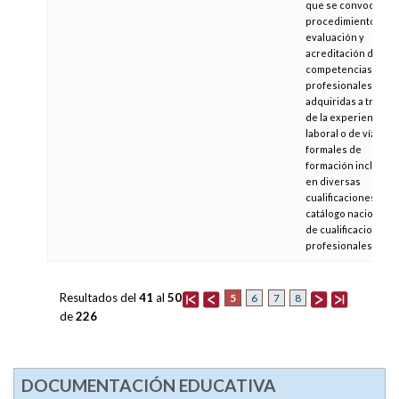
que se convoca el
procedimiento de
evaluación y
acreditación de
competencias
profesionales
adquiridas a través
de la experiencia
laboral o de vías no
formales de
formación incluidas
en diversas
cualificaciones del
catálogo nacional
de cualificaciones
profesionales
Resultados del
41
al
50
5
6
7
8
de
226
DOCUMENTACIÓN EDUCATIVA