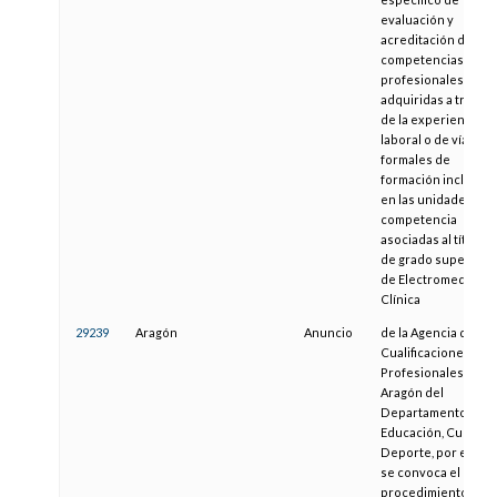
evaluación y
acreditación de
competencias
profesionales
adquiridas a través
de la experiencia
laboral o de vías no
formales de
formación incluidas
en las unidades de
competencia
asociadas al título
de grado superior
de Electromedicina
Clínica
29239
Aragón
Anuncio
de la Agencia de las
Cualificaciones
Profesionales de
Aragón del
Departamento de
Educación, Cultura 
Deporte, por el que
se convoca el
procedimiento de