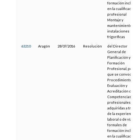
formación incluidas
en la cualificación
profesional
Montaje y
mantenimiento de
instalaciones
frigoríficas
63210
Aragón
28/07/2016
Resolución
del Director
General de
Planificación y
Formación
Profesional, por la
que se convoca el
Procedimiento de
Evaluación y
Acreditación de
Competencias
profesionales
adquiridas a través
de la experiencia
laboral o de vías no
formales de
formación incluidas
en la cualificación