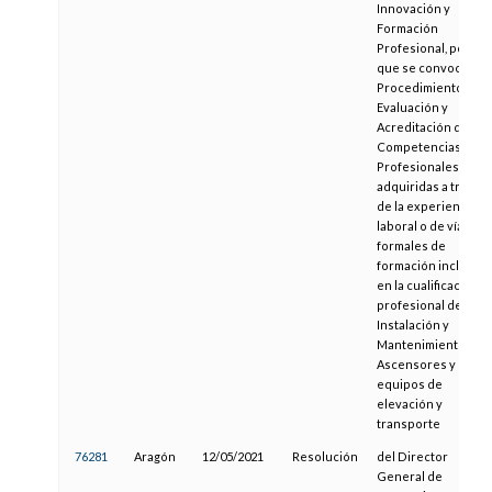
Innovación y
Formación
Profesional, por la
que se convoca el
Procedimiento de
Evaluación y
Acreditación de
Competencias
Profesionales
adquiridas a través
de la experiencia
laboral o de vías no
formales de
formación incluidas
en la cualificación
profesional de
Instalación y
Mantenimiento de
Ascensores y otros
equipos de
elevación y
transporte
76281
Aragón
12/05/2021
Resolución
del Director
General de