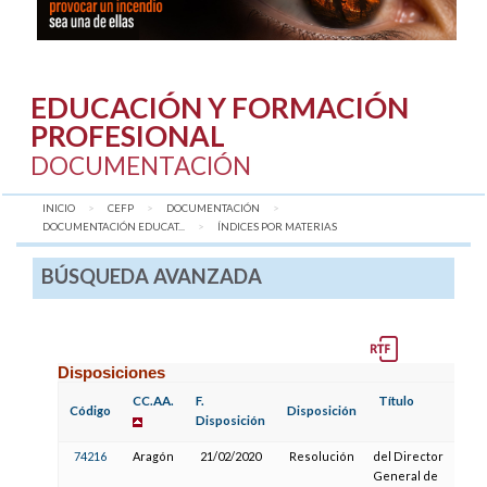
EDUCACIÓN Y FORMACIÓN
PROFESIONAL
DOCUMENTACIÓN
INICIO
CEFP
DOCUMENTACIÓN
DOCUMENTACIÓN EDUCAT...
AQUÍ:
ÍNDICES POR MATERIAS
BÚSQUEDA AVANZADA
Disposiciones
CC.AA.
F.
Título
Código
Disposición
Disposición
74216
Aragón
21/02/2020
Resolución
del Director
General de