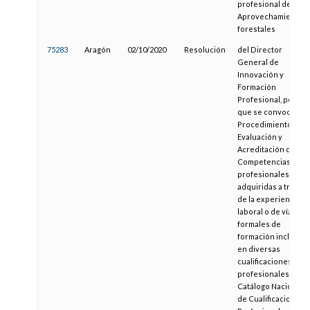
profesional de
Aprovechamientos
forestales
75283
Aragón
02/10/2020
Resolución
del Director
General de
Innovación y
Formación
Profesional, por la
que se convoca
Procedimientos de
Evaluación y
Acreditación de
Competencias
profesionales
adquiridas a través
de la experiencia
laboral o de vías no
formales de
formación incluidas
en diversas
cualificaciones
profesionales del
Catálogo Nacional
de Cualificaciones