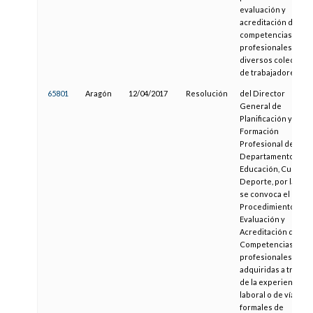
evaluación y
acreditación de
competencias
profesionales para
diversos colectivos
de trabajadores
65801
Aragón
12/04/2017
Resolución
del Director
General de
Planificación y
Formación
Profesional del
Departamento de
Educación, Cultura 
Deporte, por la que
se convoca el
Procedimiento de
Evaluación y
Acreditación de
Competencias
profesionales
adquiridas a través
de la experiencia
laboral o de vías no
formales de