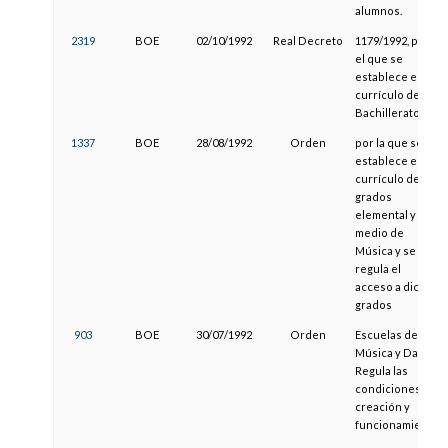
alumnos.
2319
BOE
02/10/1992
Real Decreto
1179/1992, por
el que se
establece el
currículo del
Bachillerato.
1337
BOE
28/08/1992
Orden
por la que se
establece el
currículo de los
grados
elemental y
medio de
Música y se
regula el
acceso a dichos
grados
903
BOE
30/07/1992
Orden
Escuelas de
Música y Danza.
Regula las
condiciones de
creación y
funcionamiento