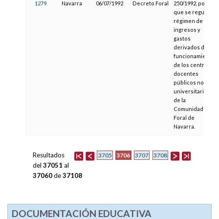
1279
Navarra
06/07/1992
Decreto Foral
250/1992, por el
que se regula el
régimen de los
ingresos y
gastos
derivados del
funcionamiento
de los centros
docentes
públicos no
universitarios
de la
Comunidad
Foral de
Navarra.
Resultados
3706
3705
3707
3708
del
37051
al
37060
de
37108
DOCUMENTACIÓN EDUCATIVA