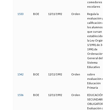
comedores
escolares
1533
BOE
12/11/1992
Orden
Regula la
evaluación y la
calificación de
los alumnos
que cursan el
establecido en
la Ley Orgánica
1/1990, de 3-10-
1990, de
Ordenación
General del
Sistema
Educativo
1542
BOE
12/11/1992
Orden
sobre
evaluación en
Educación
Primaria
1536
BOE
12/11/1992
Orden
EDUCACIÓN
SECUNDARIA
OBLIGATORIA.
Evaluación de