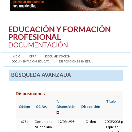
EDUCACIÓN Y FORMACIÓN
PROFESIONAL
DOCUMENTACIÓN
INICIO
CEFP
DOCUMENTACIÓN
DOCUMENTACIÓN EDUCAT...
AQUÍ:
DISPOSICIONES EN EDU...
BÚSQUEDA AVANZADA
Disposiciones
F.
Título
Código
CC.AA.
Disposición
Disposición
6731
Comunidad
19/02/1993
Orden
2005/2003, por
Valenciana
la que se