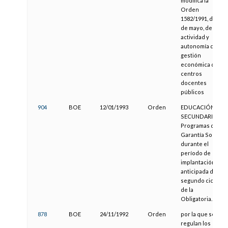
modifica la
Orden
1582/1991, de 2
de mayo, de
actividad y
autonomía de
gestión
económica de
centros
docentes
públicos
904
BOE
12/01/1993
Orden
EDUCACIÓN
SECUNDARIA.
Programas de
Garantía Social
durante el
período de
implantación
anticipada del
segundo ciclo
de la
Obligatoria.
878
BOE
24/11/1992
Orden
por la que se
regulan los