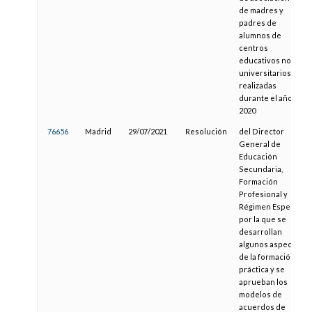
de madres y
padres de
alumnos de
centros
educativos no
universitarios,
realizadas
durante el año
2020
76656
Madrid
29/07/2021
Resolución
del Director
General de
Educación
Secundaria,
Formación
Profesional y
Régimen Especial,
por la que se
desarrollan
algunos aspectos
de la formación
práctica y se
aprueban los
modelos de
acuerdos de