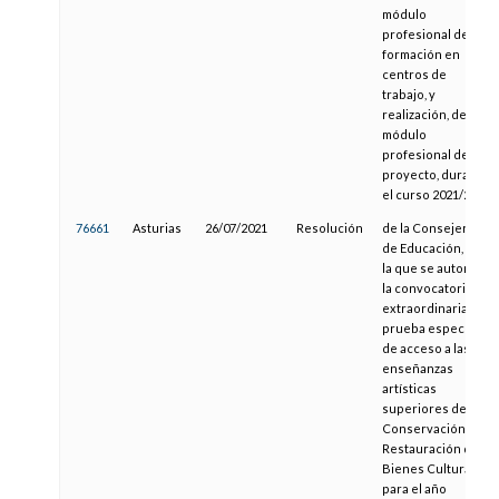
módulo
profesional de
formación en
centros de
trabajo, y
realización, del
módulo
profesional de
proyecto, durante
el curso 2021/2022
76661
Asturias
26/07/2021
Resolución
de la Consejería
de Educación, por
la que se autoriza
la convocatoria
extraordinaria de
prueba específica
de acceso a las
enseñanzas
artísticas
superiores de
Conservación y
Restauración de
Bienes Culturales
para el año