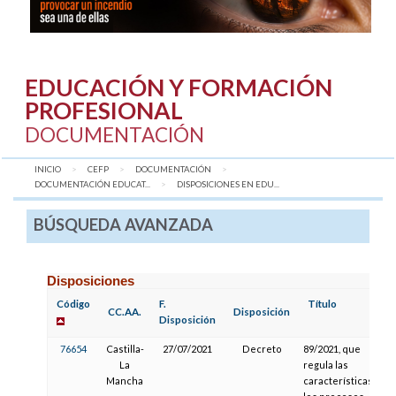
EDUCACIÓN Y FORMACIÓN
PROFESIONAL
DOCUMENTACIÓN
INICIO
CEFP
DOCUMENTACIÓN
DOCUMENTACIÓN EDUCAT...
AQUÍ:
DISPOSICIONES EN EDU...
BÚSQUEDA AVANZADA
Disposiciones
Código
F.
Título
CC.AA.
Disposición
Disposición
76654
Castilla-
27/07/2021
Decreto
89/2021, que
La
regula las
Mancha
características y