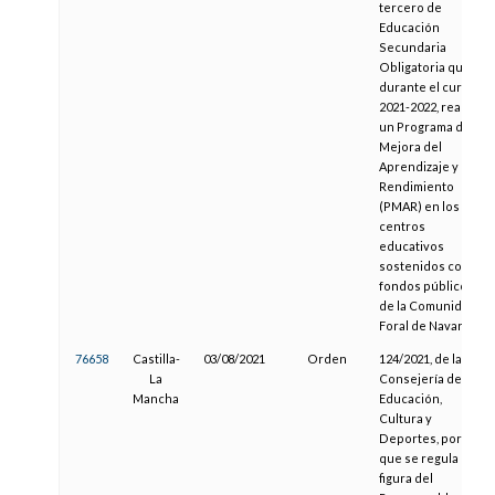
tercero de
Educación
Secundaria
Obligatoria que,
durante el curso
2021-2022, realiza
un Programa de
Mejora del
Aprendizaje y el
Rendimiento
(PMAR) en los
centros
educativos
sostenidos con
fondos públicos
de la Comunidad
Foral de Navarra
76658
Castilla-
03/08/2021
Orden
124/2021, de la
La
Consejería de
Mancha
Educación,
Cultura y
Deportes, por la
que se regula la
figura del