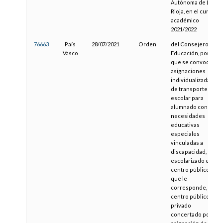
Autónoma de La
Rioja, en el curso
académico
2021/2022
76663
País
28/07/2021
Orden
del Consejero de
Vasco
Educación, por la
que se convocan
asignaciones
individualizadas
de transporte
escolar para
alumnado con
necesidades
educativas
especiales
vinculadas a
discapacidad,
escolarizado en el
centro público
que le
corresponde, o en
centro público o
privado
concertado por