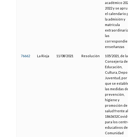
académico 2021-
2022 y se aprueba
el calendario para
la admisión y
matrícula
extraordinaria en
las
correspondientes
enseñanzas
76662
La Rioja
11/08/2021
Resolución
105/2021, de la
Consejería de
Educación,
Cultura, Deporte y
Juventud, por la
que se establecen
las medidas de
prevención,
higiene y
promoción de la
salud frente al
1863652Covid-19
para los centros
educativos de la
Comunidad