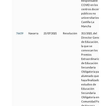
Responsable
COVID en los
centros docentes
públicos no
universitarios de
Castilla-La
Mancha
76659
Navarra
21/07/2021
Resolución
311/2021, del
Director General
de Educación, por
la que se
convocan los
Premios
Extraordinarios
de Educación
Secundaria
Obligatoria para el
alumnado que
haya finalizado sus
estudios de
Educación
Secundaria
Obligatoria en la
Comunidad Foral
de Navarra,