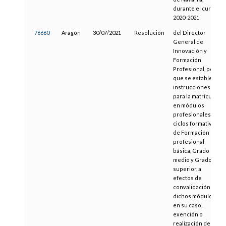
durante el curso
2020-2021
76660
Aragón
30/07/2021
Resolución
del Director
General de
Innovación y
Formación
Profesional, por la
que se establecen
instrucciones
para la matrícula
en módulos
profesionales de
ciclos formativos
de Formación
profesional
básica, Grado
medio y Grado
superior, a
efectos de
convalidación de
dichos módulos, y
en su caso,
exención o
realización del