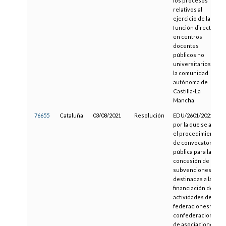
los procesos
relativos al
ejercicio de la
función directiva
en centros
docentes
públicos no
universitarios de
la comunidad
autónoma de
Castilla-La
Mancha
76655
Cataluña
03/08/2021
Resolución
EDU/2601/2021,
por la que se abre
el procedimiento
de convocatoria
pública para la
concesión de
subvenciones
destinadas a la
financiación de
actividades de
federaciones y
confederaciones
de asociaciones