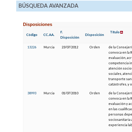
BÚSQUEDA AVANZADA
Disposiciones
F.
Título
Código
CC.AA.
Disposición
Disposición
13226
Murcia
23/07/2012
Orden
de la Consejerí
convoca en la 
evaluación, acr
competencia inc
atención socio
sociales, atenc
transporte sani
catástrofes, y
38993
Murcia
01/07/2010
Orden
de la Consejerí
convoca en la 
evaluación y a
en las cualific
personas depen
sociosanitaria 
experiencia lab