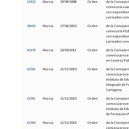
21822
Murcia
29/09/2008
Orden
de la Consejerí
convoca la cua
correspondient
y privados con
38603
Murcia
17/06/2010
Orden
de la Consejerí
convoca la V E
correspondient
y privados con
45678
Murcia
22/03/2011
Orden
de la Consejerí
convoca proced
en Centros Púb
42582
Murcia
11/11/2010
Orden
de la Consejerí
convoca proced
Instituto de Ed
Integrado de F
Cartagena
42581
Murcia
11/11/2010
Orden
de la Consejerí
convoca proced
Instituto de Ed
de Formación P
42580
Murcia
11/11/2010
Orden
de la Consejerí
convoca proced