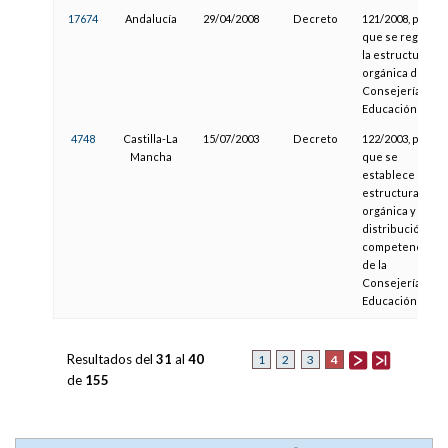
17674
Andalucía
29/04/2008
Decreto
121/2008, por el
que se regula
la estructura
orgánica de la
Consejería de
Educación
4748
Castilla-La
15/07/2003
Decreto
122/2003, por el
Mancha
que se
establece la
estructura
orgánica y la
distribución de
competencias
de la
Consejería de
Educación
Resultados del
31
al
40
4
1
2
3
de
155