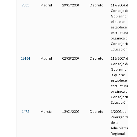
7855
Madrid
29/07/2004
Decreto
117/2004, del
Consejo de
Gobierno, por
el que se
establece la
estructura
orgánica de la
Consejería de
Educación
16164
Madrid
02/08/2007
Decreto
118/2007, del
Consejo de
Gobierno, por
la que se
establece la
estructura
orgánica de la
Consejería de
Educación
1472
Murcia
15/01/2002
Decreto
1/2002, de
Reorganización
de la
Administración
Regional.