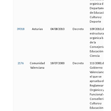
orgánica del
Departamento
de Educación,
Cultura y
Deporte
39318
Asturias
04/08/2010
Decreto
109/2010, de
estructura
orgánica básica
de la
Consejería de
Educación y
Ciencia
2176
Comunidad
18/07/2000
Decreto
111/2000, del
Valenciana
Gobierno
Valenciano, por
el que se
aprueba el
Reglameanto
Orgánico y
Funcional de la
Conselleria de
Cultura y
Educación