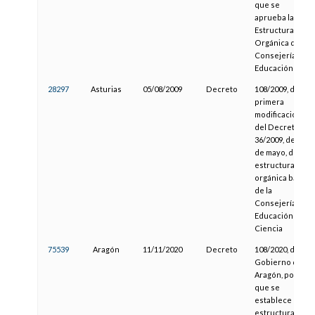
que se
aprueba la
Estructura
Orgánica de la
Consejería de
Educación
28297
Asturias
05/08/2009
Decreto
108/2009, de
primera
modificación
del Decreto
36/2009, de 27
de mayo, de
estructura
orgánica básica
de la
Consejería de
Educación y
Ciencia
75539
Aragón
11/11/2020
Decreto
108/2020, del
Gobierno de
Aragón, por el
que se
establece la
estructura