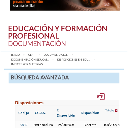
EDUCACIÓN Y FORMACIÓN
PROFESIONAL
DOCUMENTACIÓN
INICIO
CEFP
DOCUMENTACIÓN
DOCUMENTACIÓN EDUCAT...
DISPOSICIONES EN EDU...
AQUÍ:
ÍNDICES POR MATERIAS
BÚSQUEDA AVANZADA
Disposiciones
F.
Título
Código
CC.AA.
Disposición
Disposición
9532
Extremadura
26/04/2005
Decreto
108/2005, por el