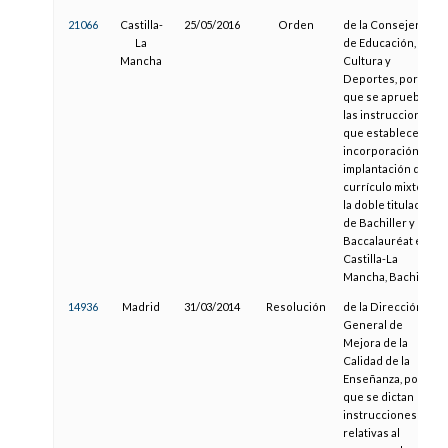
21066
Castilla-
25/05/2016
Orden
de la Consejería
La
de Educación,
Mancha
Cultura y
Deportes, por la
que se aprueban
las instrucciones
que establecen la
incorporación e
implantación del
currículo mixto de
la doble titulación
de Bachiller y de
Baccalauréat en
Castilla-La
Mancha, Bachibac
14936
Madrid
31/03/2014
Resolución
de la Dirección
General de
Mejora de la
Calidad de la
Enseñanza, por la
que se dictan
instrucciones
relativas al