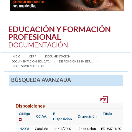
EDUCACIÓN Y FORMACIÓN
PROFESIONAL
DOCUMENTACIÓN
INICIO
CEFP
DOCUMENTACIÓN
DOCUMENTACIÓN EDUCAT...
DISPOSICIONES EN EDU...
AQUÍ:
ÍNDICES POR MATERIAS
BÚSQUEDA AVANZADA
Disposiciones
Código
F.
Título
CC.AA.
Disposición
Disposición
42008
Cataluña
11/11/2010
Resolución
EDU/3741/2010,