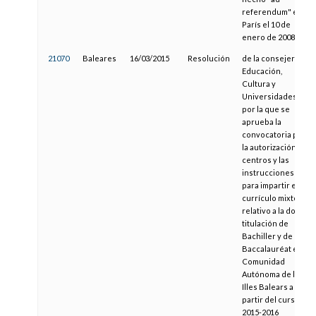
referendum" en
París el 10 de
enero de 2008
21070
Baleares
16/03/2015
Resolución
de la consejera de
Educación,
Cultura y
Universidades,
por la que se
aprueba la
convocatoria para
la autorización de
centros y las
instrucciones
para impartir el
currículo mixto
relativo a la doble
titulación de
Bachiller y de
Baccalauréat en la
Comunidad
Autónoma de las
Illes Balears a
partir del curso
2015-2016