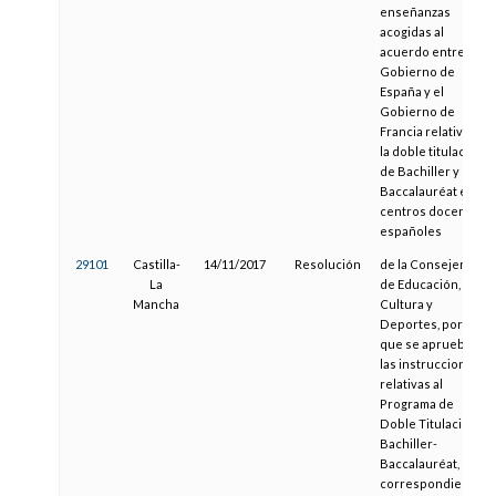
enseñanzas
acogidas al
acuerdo entre el
Gobierno de
España y el
Gobierno de
Francia relativo a
la doble titulación
de Bachiller y de
Baccalauréat en
centros docentes
españoles
29101
Castilla-
14/11/2017
Resolución
de la Consejería
La
de Educación,
Mancha
Cultura y
Deportes, por la
que se aprueban
las instrucciones
relativas al
Programa de
Doble Titulación
Bachiller-
Baccalauréat,
correspondientes