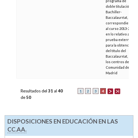
programa de
doble titulación
Bachiller-
Baccalauréat,
correspondientes
al curso 2013-2014,
en lo relativo a la
prueba externa
para la obtención
del título del
Baccalauréat, en
los centros de la
Comunidad de
Madrid
Resultados del
31
al
40
4
1
2
3
de
50
DISPOSICIONES EN EDUCACIÓN EN LAS
CC.AA.