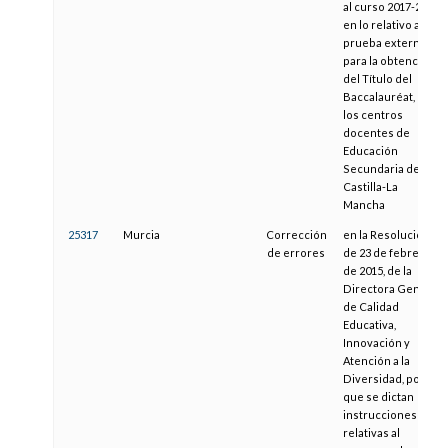
al curso 2017-2018,
en lo relativo a la
prueba externa
para la obtención
del Título del
Baccalauréat, en
los centros
docentes de
Educación
Secundaria de
Castilla-La
Mancha
25317
Murcia
Corrección
en la Resolución
de errores
de 23 de febrero
de 2015, de la
Directora General
de Calidad
Educativa,
Innovación y
Atención a la
Diversidad, por la
que se dictan
instrucciones
relativas al