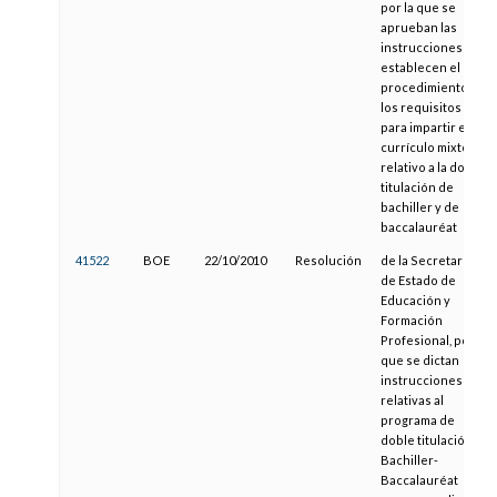
por la que se
aprueban las
instrucciones que
establecen el
procedimiento y
los requisitos
para impartir el
currículo mixto
relativo a la doble
titulación de
bachiller y de
baccalauréat
41522
BOE
22/10/2010
Resolución
de la Secretaría
de Estado de
Educación y
Formación
Profesional, por la
que se dictan
instrucciones
relativas al
programa de
doble titulación
Bachiller-
Baccalauréat