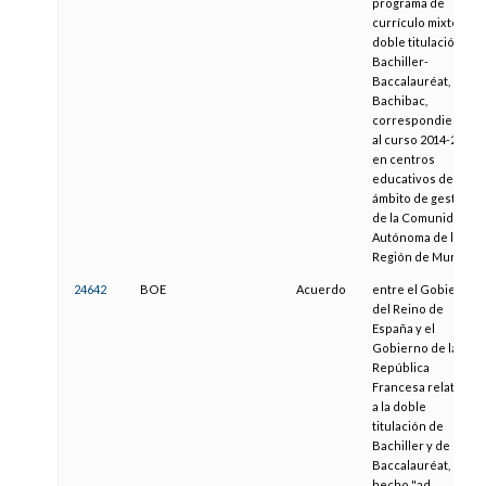
programa de
currículo mixto de
doble titulación
Bachiller-
Baccalauréat,
Bachibac,
correspondientes
al curso 2014-2015
en centros
educativos del
ámbito de gestión
de la Comunidad
Autónoma de la
Región de Murcia
24642
BOE
Acuerdo
entre el Gobierno
del Reino de
España y el
Gobierno de la
República
Francesa relativo
a la doble
titulación de
Bachiller y de
Baccalauréat,
hecho "ad