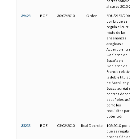
correspondientes
al curso 2010-2011
39423
BOE
30/07/2010
Orden
EDU/2157/2010,
por la que se
regula el currículo
mixto de las
enseñanzas
acogidas al
Acuerdo entre el
Gobierno de
España y el
Gobierno de
Francia relativo a
la doble titulación
de Bachiller y de
Baccalauréat en
centros docentes
españoles, así
como los
requisitos para su
obtención
35233
BOE
05/02/2010
Real Decreto
102/2010, por el
que se regula la
ordenación de las