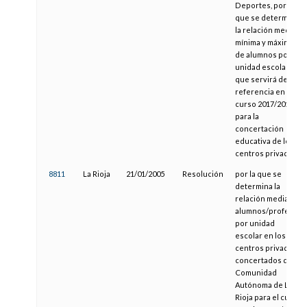
Deportes, por la
que se determina
la relación media,
mínima y máxima
de alumnos por
unidad escolar
que servirá de
referencia en el
curso 2017/2018
para la
concertación
educativa de los
centros privados
8811
La Rioja
21/01/2005
Resolución
por la que se
determina la
relación media
alumnos/profesor
por unidad
escolar en los
centros privados
concertados de la
Comunidad
Autónoma de La
Rioja para el curso