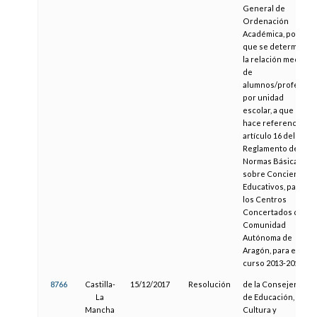
General de
Ordenación
Académica, por la
que se determina
la relación media
de
alumnos/profesor
por unidad
escolar, a que
hace referencia el
artículo 16 del
Reglamento de
Normas Básicas
sobre Conciertos
Educativos, para
los Centros
Concertados de la
Comunidad
Autónoma de
Aragón, para el
curso 2013-2014
8766
Castilla-
15/12/2017
Resolución
de la Consejería
La
de Educación,
Mancha
Cultura y