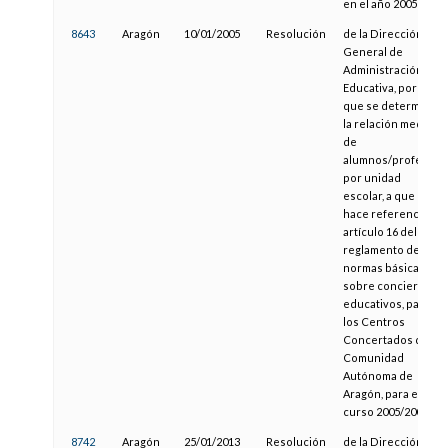
en el año 2005
8643
Aragón
10/01/2005
Resolución
de la Dirección
General de
Administración
Educativa, por la
que se determina
la relación media
de
alumnos/profesor
por unidad
escolar, a que
hace referencia el
artículo 16 del
reglamento de
normas básicas
sobre conciertos
educativos, para
los Centros
Concertados de la
Comunidad
Autónoma de
Aragón, para el
curso 2005/2006
8742
Aragón
25/01/2013
Resolución
de la Dirección