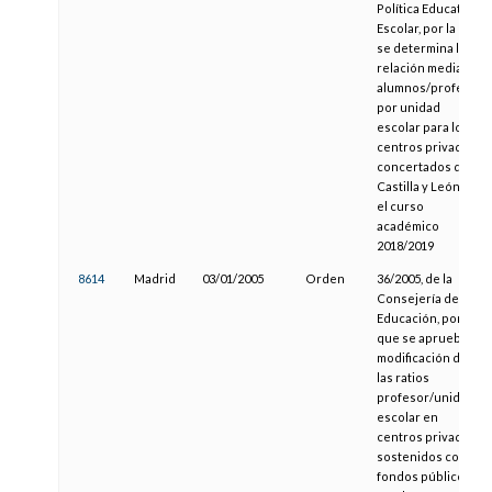
Política Educativa
Escolar, por la que
se determina la
relación media
alumnos/profesor
por unidad
escolar para los
centros privados
concertados de
Castilla y León en
el curso
académico
2018/2019
8614
Madrid
03/01/2005
Orden
36/2005, de la
Consejería de
Educación, por la
que se aprueba la
modificación de
las ratios
profesor/unidad
escolar en
centros privados
sostenidos con
fondos públicos