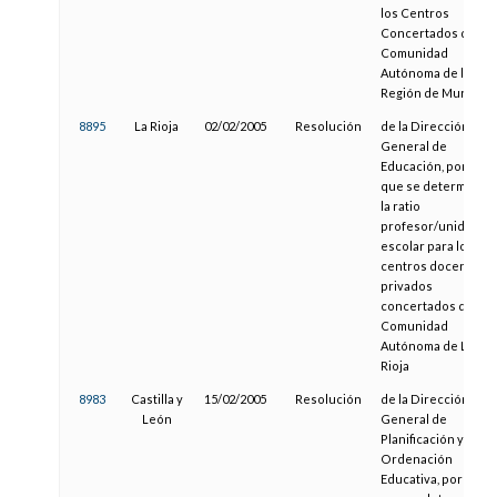
los Centros
Concertados de la
Comunidad
Autónoma de la
Región de Murcia
8895
La Rioja
02/02/2005
Resolución
de la Dirección
General de
Educación, por la
que se determina
la ratio
profesor/unidad
escolar para los
centros docentes
privados
concertados de la
Comunidad
Autónoma de La
Rioja
8983
Castilla y
15/02/2005
Resolución
de la Dirección
León
General de
Planificación y
Ordenación
Educativa, por la