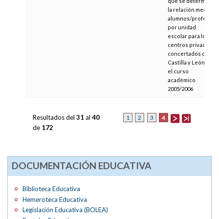
que se determina
la relación media
alumnos/profesor
por unidad
escolar para los
centros privados
concertados de
Castilla y León en
el curso
académico
2005/2006
Resultados del
31
al
40
4
1
2
3
de
172
DOCUMENTACIÓN EDUCATIVA
Biblioteca Educativa
Hemeroteca Educativa
Legislación Educativa (BOLEA)