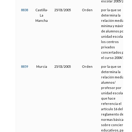
escolar 2005/2006
8838
Castilla-
25/01/2005
Orden
por la que se
La
determina la
Mancha
relación media,
mínima y máxima
de alumnos por
unidad escolar en
los centros
privados
concertados para
el curso 2004/2005
8859
Murcia
25/01/2005
Orden
por la que se
determina la
relación media
alumnos/
profesor por
unidad escolar, a
que hace
referencia el
artículo 16 del
reglamento de
normas básicas
sobre conciertos
educativos, para