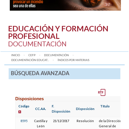
EDUCACIÓN Y FORMACIÓN
PROFESIONAL
DOCUMENTACIÓN
INICIO
CEFP
DOCUMENTACIÓN
DOCUMENTACIÓN EDUCAT...
AQUÍ:
ÍNDICES POR MATERIAS
BÚSQUEDA AVANZADA
Disposiciones
Código
F.
Título
CC.AA.
Disposición
Disposición
8595
Castilla y
21/12/2017
Resolución
de la Dirección
León
General de