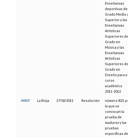
Enseñanzas
deportivas de
Grado Medio y
Superior y las
Enseñanzas
Artísticas
Superiores de
Grado en
Música y las
Enseñanzas
Artísticas
Superiores de
Grado en
Diseño para el
curso
académico
2011-2012
44807
La Rioja
17/02/2011
Resolución
número 825, por
la que se
convocan la
prueba de
madurez y las
pruebas
específicas de