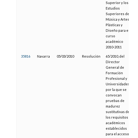
Superior y los
Estudios
Superiores de
Música y Artes
Plásticas y
Diseño para el
curso
académico
2010-2011
35816
Navarra
05/03/2010
Resolución
65/2010, del
Director
General de
Formación
Profesional y
Universidades,
por la que se
convocan
pruebas de
madurez
sustitutivas de
los requisitos
académicos
establecidos
para el acceso a