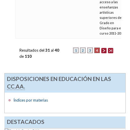
acceso a las
enseñanzas
artísticas
superiores de
Grado en
Diseño para el
curso 2011-2012
Resultados del
31
al
40
4
1
2
3
de
110
DISPOSICIONES EN EDUCACIÓN EN LAS
CC.AA.
Índices por materias
DESTACADOS