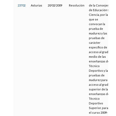
23702
Asturias
20/02/2009
Resolución
de la Consejería
de Educación y
Ciencia, por la
que se
convocan la
prueba de
madurez y las
pruebas de
carácter
específico de
acceso al grado
medio de las
enseñanzas de
Técnico
Deportivo y las
pruebas de
madurez para el
acceso al grado
superior de las
enseñanzas de
Técnico
Deportivo
Superior, para
el curso 2009-