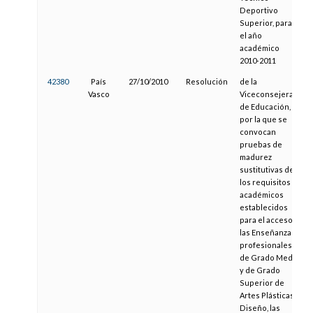
Deportivo
Superior, para
el año
académico
2010-2011
42380
País
27/10/2010
Resolución
de la
Vasco
Viceconsejera
de Educación,
por la que se
convocan
pruebas de
madurez
sustitutivas de
los requisitos
académicos
establecidos
para el acceso a
las Enseñanzas
profesionales
de Grado Medio
y de Grado
Superior de
Artes Plásticas y
Diseño, las