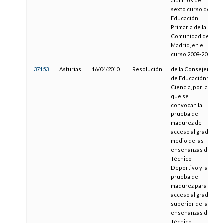
alumnos de
sexto curso de
Educación
Primaria de la
Comunidad de
Madrid, en el
curso 2009-2010
37153
Asturias
16/04/2010
Resolución
de la Consejería
de Educación y
Ciencia, por la
que se
convocan la
prueba de
madurez de
acceso al grado
medio de las
enseñanzas de
Técnico
Deportivo y la
prueba de
madurez para el
acceso al grado
superior de las
enseñanzas de
Técnico