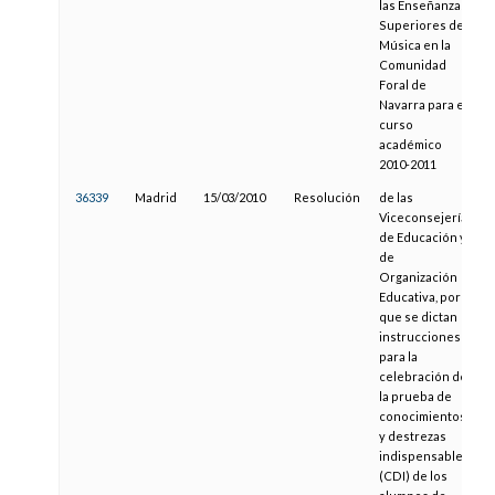
las Enseñanzas
Superiores de
Música en la
Comunidad
Foral de
Navarra para el
curso
académico
2010-2011
36339
Madrid
15/03/2010
Resolución
de las
Viceconsejerías
de Educación y
de
Organización
Educativa, por la
que se dictan
instrucciones
para la
celebración de
la prueba de
conocimientos
y destrezas
indispensables
(CDI) de los