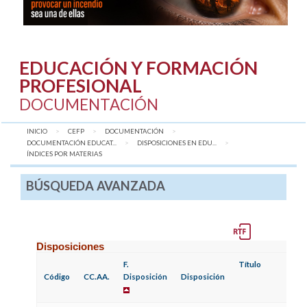
EDUCACIÓN Y FORMACIÓN
PROFESIONAL
DOCUMENTACIÓN
INICIO
CEFP
DOCUMENTACIÓN
DOCUMENTACIÓN EDUCAT...
DISPOSICIONES EN EDU...
AQUÍ:
ÍNDICES POR MATERIAS
BÚSQUEDA AVANZADA
Disposiciones
F.
Título
F
Código
CC.AA.
Disposición
Disposición