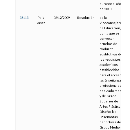
durante el año
de 2010
33113
País
02/12/2009
Resolución
de la
Vasco
Viceconsejera
de Educación,
por la que se
convocan
pruebas de
madurez
sustitutivas de
los requisitos
académicos
establecidos
para el acceso a
las Enseñanzas
profesionales
de Grado Medio
y de Grado
Superior de
Artes Plásticas y
Diseño, las
Enseñanzas
deportivas de
Grado Medio y