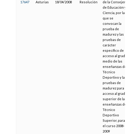
17647
Asturias
18/04/2008
Resolución
de la Consejería
de Educación y
Ciencia, por la
que se
convocan la
prueba de
madurez y las
pruebas de
carácter
específico de
acceso al grado
medio de las
enseñanzas de
Técnico
Deportivo y las
pruebas de
madurez para el
acceso al grado
superior de las
enseñanzas de
Técnico
Deportivo
Superior, para
el curso 2008-
2009