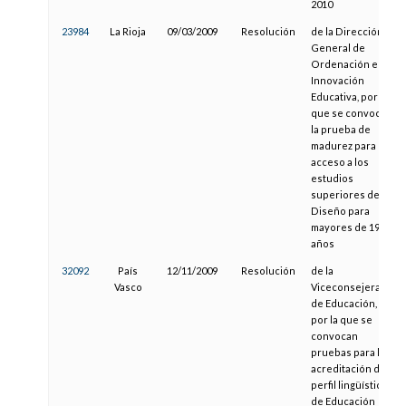
2010
23984
La Rioja
09/03/2009
Resolución
de la Dirección
General de
Ordenación e
Innovación
Educativa, por la
que se convoca
la prueba de
madurez para el
acceso a los
estudios
superiores de
Diseño para
mayores de 19
años
32092
País
12/11/2009
Resolución
de la
Vasco
Viceconsejera
de Educación,
por la que se
convocan
pruebas para la
acreditación de
perfil lingüístico
de Educación