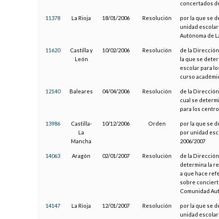
concertados de
11378
La Rioja
18/01/2006
Resolución
por la que se 
unidad escolar
Autónoma de La
11620
Castilla y
10/02/2006
Resolución
de la Dirección
León
la que se dete
escolar para lo
curso académi
12140
Baleares
04/04/2006
Resolución
de la Dirección
cual se determ
para los centro
13986
Castilla-
10/12/2006
Orden
por la que se d
La
por unidad esc
Mancha
2006/2007
14063
Aragón
02/01/2007
Resolución
de la Dirección
determina la r
a que hace refe
sobre conciert
Comunidad Autó
14147
La Rioja
12/01/2007
Resolución
por la que se 
unidad escolar