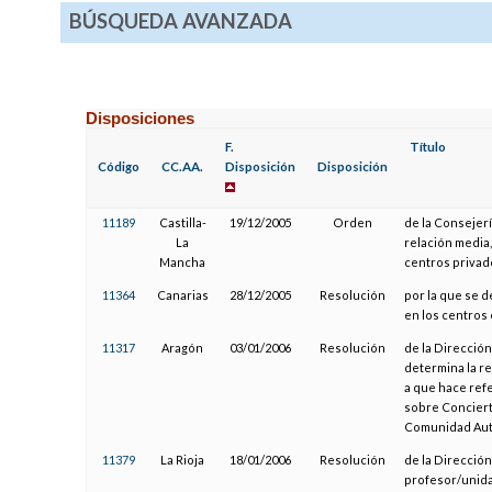
BÚSQUEDA AVANZADA
Disposiciones
F.
Título
Código
CC.AA.
Disposición
Disposición
11189
Castilla-
19/12/2005
Orden
de la Consejerí
La
relación media
Mancha
centros privad
11364
Canarias
28/12/2005
Resolución
por la que se d
en los centros
11317
Aragón
03/01/2006
Resolución
de la Dirección
determina la r
a que hace ref
sobre Conciert
Comunidad Autó
11379
La Rioja
18/01/2006
Resolución
de la Dirección
profesor/unida