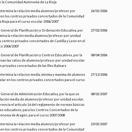
 la Comunidad Autónoma de La Rioja
determina la relación media alumnos/profesor por
26/01/2006
 en los centros privados concertados de la Comunidad
 Rioja para el curso escolar 2006/2007
 General de Planificación y Ordenación Educativa, por
27/02/2006
rmina la relación media alumnos/profesor por unidad
s centros privados concertados de Castilla y León en el
co 2006/2007
 General de Planificación y Centros Educativos, por la
08/04/2006
inan las ratios de alumnos/profesor por unidad escolar
s privados concertados de las Illes Balears
etermina la relacion media, minima y maxima de alumnos
27/12/2006
olar en los centros privados concertados para el curso
 General de Administración Educativa, por la que se
08/01/2007
elación media de alumnos/profesor por unidad escolar,
rencia el artículo 16 del reglamento de normas básicas
os educativos, para los Centros Concertados de la
noma de Aragón, para el curso 2007/2008
determina la relación media alumnos/profesor por
23/01/2007
 en los centros privados concertados de la Comunidad