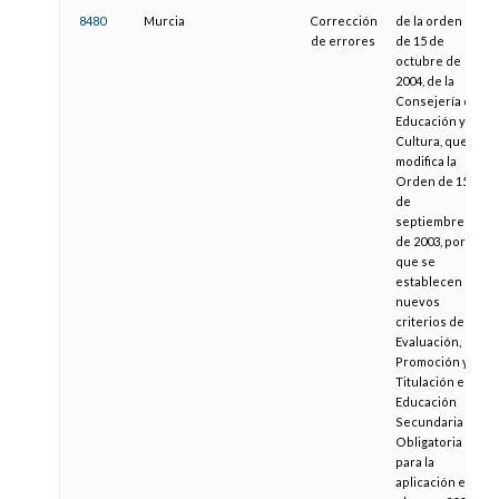
8480
Murcia
Corrección
de la orden
de errores
de 15 de
octubre de
2004, de la
Consejería de
Educación y
Cultura, que
modifica la
Orden de 15
de
septiembre
de 2003, por la
que se
establecen
nuevos
criterios de
Evaluación,
Promoción y
Titulación en
Educación
Secundaria
Obligatoria
para la
aplicación en