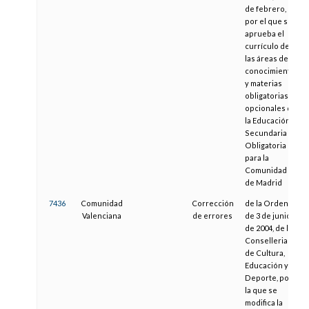
de febrero,
por el que se
aprueba el
currículo de
las áreas de
conocimiento
y materias
obligatorias y
opcionales de
la Educación
Secundaria
Obligatoria
para la
Comunidad
de Madrid
7436
Comunidad
Corrección
de la Orden
Valenciana
de errores
de 3 de junio
de 2004, de la
Conselleria
de Cultura,
Educación y
Deporte, por
la que se
modifica la