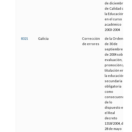
de diciembre,
de Calidad de
la Educación,
en el curso
académico
2003-2004
8321
Galicia
Corrección
de la Orden
de errores
de 30 de
septiembre
de 2004 sobre
evaluación,
promoción y
titulación en
la educación
secundaria
obligatoria
como
consecuencia
de lo
dispuesto en
el Real
decreto
1318/2004, de
28 de mayo