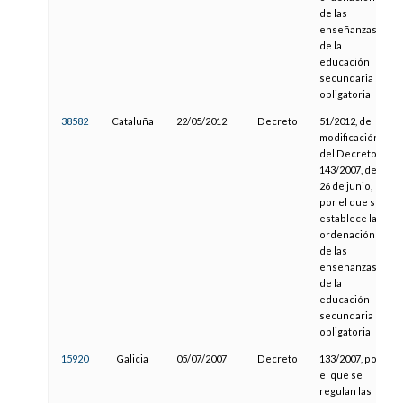
de las
enseñanzas
de la
educación
secundaria
obligatoria
38582
Cataluña
22/05/2012
Decreto
51/2012, de
modificación
del Decreto
143/2007, de
26 de junio,
por el que se
establece la
ordenación
de las
enseñanzas
de la
educación
secundaria
obligatoria
15920
Galicia
05/07/2007
Decreto
133/2007, por
el que se
regulan las