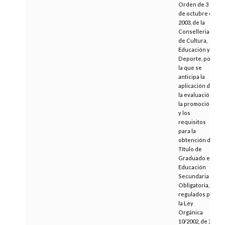
Orden de 3
de octubre de
2003, de la
Conselleria
de Cultura,
Educación y
Deporte, por
la que se
anticipa la
aplicación de
la evaluación,
la promoción
y los
requisitos
para la
obtención del
Título de
Graduado en
Educación
Secundaria
Obligatoria,
regulados por
la Ley
Orgánica
10/2002, de 23