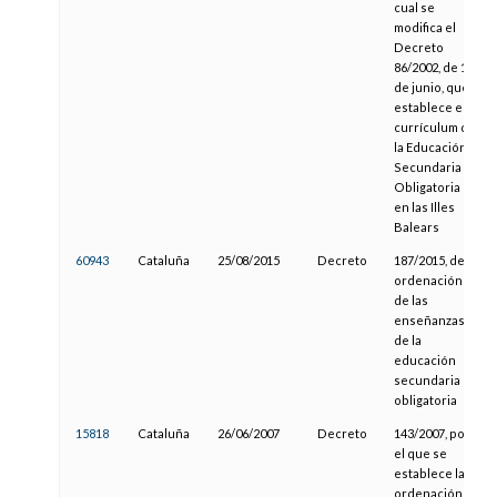
cual se
modifica el
Decreto
86/2002, de 14
de junio, que
establece el
currículum de
la Educación
Secundaria
Obligatoria
en las Illes
Balears
60943
Cataluña
25/08/2015
Decreto
187/2015, de
ordenación
de las
enseñanzas
de la
educación
secundaria
obligatoria
15818
Cataluña
26/06/2007
Decreto
143/2007, por
el que se
establece la
ordenación