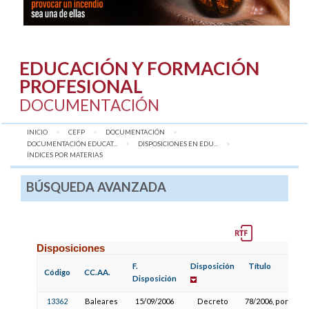
EDUCACIÓN Y FORMACIÓN
PROFESIONAL
DOCUMENTACIÓN
INICIO
CEFP
DOCUMENTACIÓN
DOCUMENTACIÓN EDUCAT...
DISPOSICIONES EN EDU...
AQUÍ:
ÍNDICES POR MATERIAS
BÚSQUEDA AVANZADA
Disposiciones
F.
Disposición
Título
Código
CC.AA.
Disposición
13362
Baleares
15/09/2006
Decreto
78/2006, por el