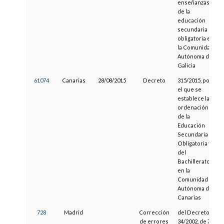
enseñanzas
de la
educación
secundaria
obligatoria en
la Comunidad
Autónoma de
Galicia
61074
Canarias
28/08/2015
Decreto
315/2015, por
el que se
establece la
ordenación
de la
Educación
Secundaria
Obligatoria y
del
Bachillerato
en la
Comunidad
Autónoma de
Canarias
728
Madrid
Corrección
del Decreto
de errores
34/2002, de 7