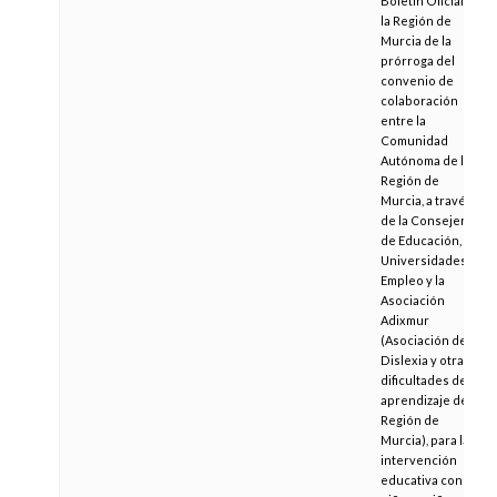
Boletín Oficial de
la Región de
Murcia de la
prórroga del
convenio de
colaboración
entre la
Comunidad
Autónoma de la
Región de
Murcia, a través
de la Consejería
de Educación,
Universidades y
Empleo y la
Asociación
Adixmur
(Asociación de
Dislexia y otras
dificultades de
aprendizaje de la
Región de
Murcia), para la
intervención
educativa con