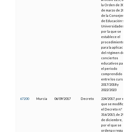
la Orden de 30
de marzo de 2017,
de la Consejería
de Educación y
Universidades
por la que se
establece el
procedimiento
para la aplicación
del régimen de
conciertos
educativos para
el periodo
comprendido
entre los cursos
2017/2018 y
2022/2023
67200
Murcia
06/09/2017
Decreto
224/2017, por el
que se modifica
el Decreto n.º
316/2015, de 29
de diciembre,
por el que se
ordena y regula