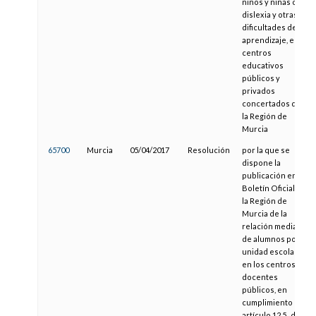
niños y niñas con
dislexia y otras
dificultades del
aprendizaje, en
centros
educativos
públicos y
privados
concertados de
la Región de
Murcia
65700
Murcia
05/04/2017
Resolución
por la que se
dispone la
publicación en el
Boletín Oficial de
la Región de
Murcia de la
relación media
de alumnos por
unidad escolar
en los centros
docentes
públicos, en
cumplimiento del
artículo 12.5., de