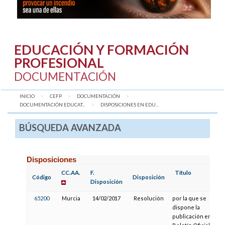
EDUCACIÓN Y FORMACIÓN
PROFESIONAL
DOCUMENTACIÓN
INICIO
CEFP
DOCUMENTACIÓN
DOCUMENTACIÓN EDUCAT...
AQUÍ:
DISPOSICIONES EN EDU...
BÚSQUEDA AVANZADA
Disposiciones
CC.AA.
F.
Título
Código
Disposición
Disposición
65200
Murcia
14/02/2017
Resolución
por la que se
dispone la
publicación en el