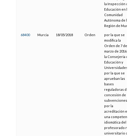
la Inspección de
Educación en la
Comunidad
Autónoma de la
Región de Murcia
68400
Murcia
18/05/2018
Orden
por la que se
modifica la
Orden de 7 de
marzo de 2016, de
la Consejería de
Educación y
Universidades,
por la que se
aprueban las
bases
reguladoras de
concesión de
subvenciones
por la
acreditación en
una competencia
idiomática del
profesorado no
universitario de