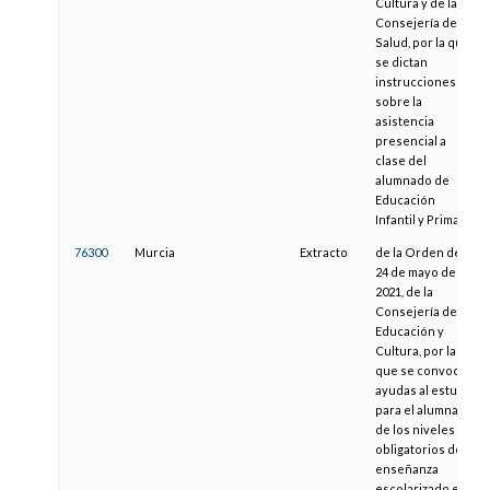
Cultura y de la
Consejería de
Salud, por la que
se dictan
instrucciones
sobre la
asistencia
presencial a
clase del
alumnado de
Educación
Infantil y Primaria
76300
Murcia
Extracto
de la Orden de
24 de mayo de
2021, de la
Consejería de
Educación y
Cultura, por la
que se convocan
ayudas al estudio
para el alumnado
de los niveles
obligatorios de la
enseñanza
escolarizado en