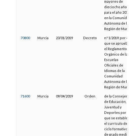
mayores de
dieciocho años,
para el año 2019,
en la Comunidad
Autónoma de la
Región de Murcia
70800
Murcia
23/01/2019
Decreto
n.º 1/2019, por el
que se aprueba
el Reglamento
Orgánico de las
Escuelas
Oficiales de
Idiomas de la
Comunidad
Autónoma de la
Región de Murcia
71600
Murcia
09/04/2019
Orden
de la Consejería
de Educación,
Juventud y
Deportes por la
que se establece
el currículo del
ciclo formativo
de grado medio