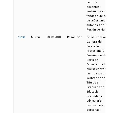
centros
docentes
sostenidos con
fondos públicos
de la Comunidad
Autónoma de la
Región de Murcia
70700
Murcia
20/12/2018
Resolución
de la Dirección
General de
Formación
Profesional y
Enseñanzas de
Régimen
Especial, por la
que se convocan
las pruebas para
la obtención del
Título de
Graduado en
Educación
Secundaria
Obligatoria,
destinadas a
personas