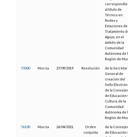
correspondiente
al título de
Técnico en
Redes y
Estaciones de
Tratamiento de
Aguas, en el
ámbito de la
Comunidad
Autónoma de la
Región de Murcia
73000
Murcia
27/09/2019
Resolución
de la Secretaría
General de
creación del
Sello Electrónico
de la Consejería
de Educación y
Cultura, de la
Comunidad
Autónoma de la
Región de Murcia
76100
Murcia
26/04/2021
Orden
de la Consejería
conjunta
de Educación y