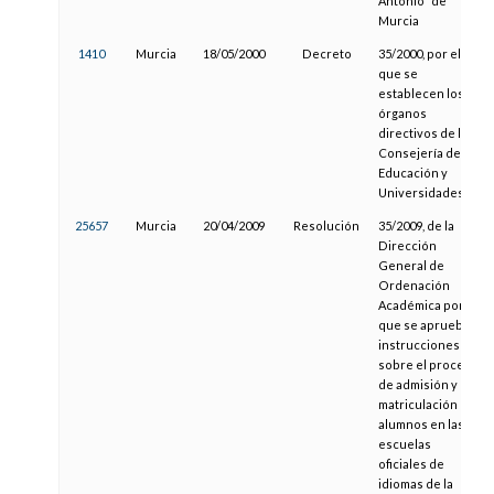
Antonio" de
Murcia
1410
Murcia
18/05/2000
Decreto
35/2000, por el
que se
establecen los
órganos
directivos de la
Consejería de
Educación y
Universidades.
25657
Murcia
20/04/2009
Resolución
35/2009, de la
Dirección
General de
Ordenación
Académica por la
que se aprueban
instrucciones
sobre el proceso
de admisión y
matriculación de
alumnos en las
escuelas
oficiales de
idiomas de la