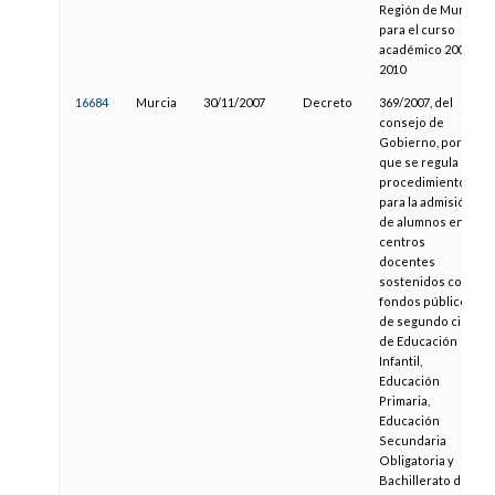
Región de Murcia
para el curso
académico 2009-
2010
16684
Murcia
30/11/2007
Decreto
369/2007, del
consejo de
Gobierno, por el
que se regula el
procedimiento
para la admisión
de alumnos en
centros
docentes
sostenidos con
fondos públicos
de segundo ciclo
de Educación
Infantil,
Educación
Primaria,
Educación
Secundaria
Obligatoria y
Bachillerato de la