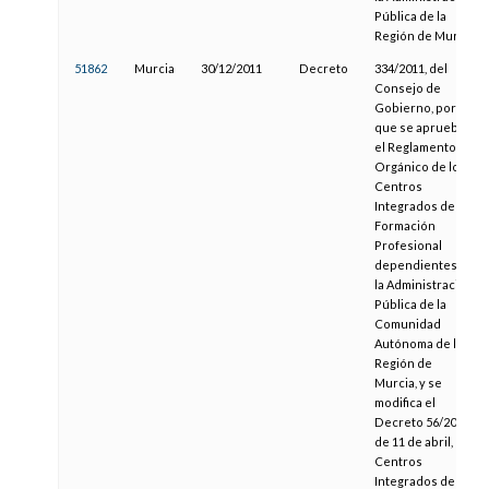
Pública de la
Región de Murcia
51862
Murcia
30/12/2011
Decreto
334/2011, del
Consejo de
Gobierno, por el
que se aprueba
el Reglamento
Orgánico de los
Centros
Integrados de
Formación
Profesional
dependientes de
la Administración
Pública de la
Comunidad
Autónoma de la
Región de
Murcia, y se
modifica el
Decreto 56/2008,
de 11 de abril, de
Centros
Integrados de