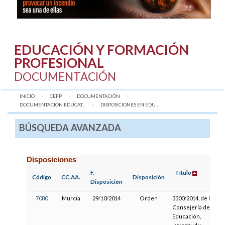
EDUCACIÓN Y FORMACIÓN
PROFESIONAL
DOCUMENTACIÓN
INICIO
CEFP
DOCUMENTACIÓN
DOCUMENTACIÓN EDUCAT...
AQUÍ:
DISPOSICIONES EN EDU...
BÚSQUEDA AVANZADA
Disposiciones
F.
Título
Código
CC.AA.
Disposición
Disposición
7080
Murcia
29/10/2014
Orden
3300/2014, de la
Consejería de
Educación,