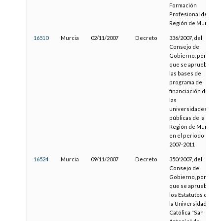
Formación
Profesional de la
Región de Murcia
16510
Murcia
02/11/2007
Decreto
336/2007, del
Consejo de
Gobierno, por el
que se aprueban
las bases del
programa de
financiación de
las
universidades
públicas de la
Región de Murcia
en el período
2007-2011
16524
Murcia
09/11/2007
Decreto
350/2007, del
Consejo de
Gobierno, por el
que se aprueban
los Estatutos de
la Universidad
Católica "San