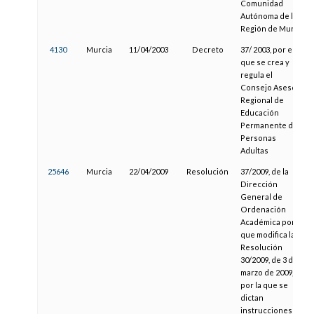
Comunidad
Autónoma de la
Región de Murcia
4130
Murcia
11/04/2003
Decreto
37/ 2003, por el
que se crea y
regula el
Consejo Asesor
Regional de
Educación
Permanente de
Personas
Adultas
25646
Murcia
22/04/2009
Resolución
37/2009, de la
Dirección
General de
Ordenación
Académica por la
que modifica la
Resolución
30/2009, de 3 de
marzo de 2009,
por la que se
dictan
instrucciones