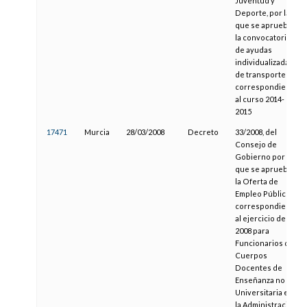
Juventud y
Deporte, por la
que se aprueba
la convocatoria
de ayudas
individualizadas
de transporte
correspondiente
al curso 2014-
2015
17471
Murcia
28/03/2008
Decreto
33/2008, del
Consejo de
Gobierno por el
que se aprueba
la Oferta de
Empleo Público
correspondiente
al ejercicio de
2008 para
Funcionarios de
Cuerpos
Docentes de
Enseñanza no
Universitaria en
la Administración