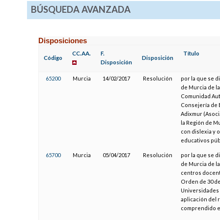
BÚSQUEDA AVANZADA
Disposiciones
CC.AA.
F.
Título
Código
Disposición
Disposición
65200
Murcia
14/02/2017
Resolución
por la que se d
de Murcia de l
Comunidad Autó
Consejería de 
Adixmur (Asocia
la Región de Mu
con dislexia y 
educativos púb
65700
Murcia
05/04/2017
Resolución
por la que se d
de Murcia de l
centros docente
Orden de 30 de
Universidades 
aplicación del
comprendido en