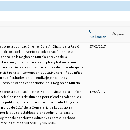
F.
Órgano
Publicación
ispone la publicación en el Boletín Oficial de la Región
27/02/2017
a prórroga del convenio de colaboración entre la
noma de la Región de Murcia, a través de la
Educación, Universidades y Empleo y la Asociación
ción de Dislexia y otras dificultades de aprendizaje de
rcia), para la intervención educativa con niños y niñas
otras dificultades del aprendizaje, en centros
licos y privados concertados de la Región de Murcia
ispone la publicación en el Boletín Oficial de la Región
17/04/2017
a relación media de alumnos por unidad escolar en los
s públicos, en cumplimiento del artículo 12.5., de la
 marzo de 2017, de la Consejería de Educación y
por la que se establece el procedimiento para la
 régimen de conciertos educativos para el periodo
tre los cursos 2017/2018 y 2022/2023