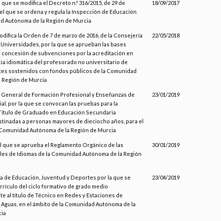
l que se modifica el Decreto n.º 316/2015, de 29 de
18/09/2017
el que se ordena y regula la Inspección de Educación
d Autónoma de la Región de Murcia
odifica la Orden de 7 de marzo de 2016, de la Consejería
22/05/2018
 Universidades, por la que se aprueban las bases
 concesión de subvenciones por la acreditación en
a idiomática del profesorado no universitario de
es sostenidos con fondos públicos de la Comunidad
 Región de Murcia
n General de Formación Profesional y Enseñanzas de
23/01/2019
l, por la que se convocan las pruebas para la
Título de Graduado en Educación Secundaria
estinadas a personas mayores de dieciocho años, para el
a Comunidad Autónoma de la Región de Murcia
 el que se aprueba el Reglamento Orgánico de las
30/01/2019
ales de Idiomas de la Comunidad Autónoma de la Región
ía de Educación, Juventud y Deportes por la que se
23/04/2019
rrículo del ciclo formativo de grado medio
e al título de Técnico en Redes y Estaciones de
 Aguas, en el ámbito de la Comunidad Autónoma de la
cia