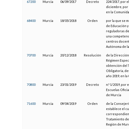
67200
Murcia
06/09/2017
Decreto
224/2017, por e
diciembre, por 
en la Comunida
68400
Murcia
18/05/2018
Orden
por la que se m
de Educación y
reguladoras de
una competenci
centros docent
Autónoma de la
70700
Murcia
20/12/2018
Resolución
de la Direcció
Régimen Especia
obtención del 
Obligatoria, d
año 2019, en l
70800
Murcia
23/01/2019
Decreto
n.º 1/2019, por
Escuelas Ofici
de Murcia
71600
Murcia
09/04/2019
Orden
de la Consejer
establece el cu
correspondient
Tratamiento de
Región de Mur