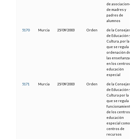
de asociaciones
de madres y
padres de
alumnos
5170
Murcia
25/09/2003
Orden
de la Consejería
de Educación y
Cultura, por la
que se regula la
ordenación de
las enseñanzas
en los centros de
educación
especial
5171
Murcia
25/09/2003
Orden
de la Consejería
de Educación y
Cultura por la
que se regula el
funcionamiento
de los centros de
educación
especial como
centros de
recursos