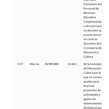
Funciones del
Personal de
Atención
Educativa
Complementaria
y otro personal
no docente que
presta servicios
en centros
docentes de la
Consejería de
Educación y
Cultura
5157
Murcia
01/09/2003
Orden
de la Consejería
de Educación y
Cultura por la
que se convocan
ayudas para
financiar
proyectos de
actividades y
gastos de
mantenimiento
de federaciones