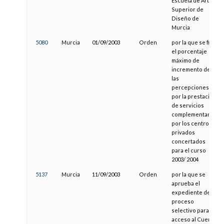
Escuela de Arte y
Superior de
Diseño de
Murcia
5080
Murcia
01/09/2003
Orden
por la que se fija
el porcentaje
máximo de
incremento de
las
percepciones,
por la prestación
de servicios
complementarios
por los centros
privados
concertados
para el curso
2003/ 2004
5137
Murcia
11/09/2003
Orden
por la que se
aprueba el
expediente del
proceso
selectivo para
acceso al Cuerpo