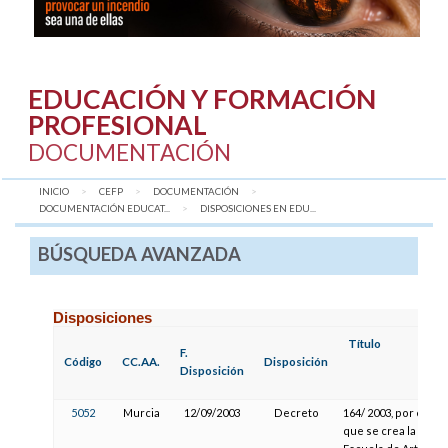
EDUCACIÓN Y FORMACIÓN
PROFESIONAL
DOCUMENTACIÓN
INICIO
CEFP
DOCUMENTACIÓN
DOCUMENTACIÓN EDUCAT...
AQUÍ:
DISPOSICIONES EN EDU...
BÚSQUEDA AVANZADA
Disposiciones
Título
F.
Código
CC.AA.
Disposición
Disposición
5052
Murcia
12/09/2003
Decreto
164/ 2003, por el
que se crea la