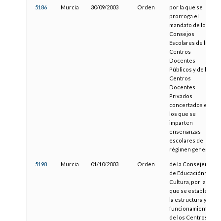
5186
Murcia
30/09/2003
Orden
por la que se
prorroga el
mandato de los
Consejos
Escolares de los
Centros
Docentes
Públicos y de los
Centros
Docentes
Privados
concertados en
los que se
imparten
enseñanzas
escolares de
régimen general
5198
Murcia
01/10/2003
Orden
de la Consejería
de Educación y
Cultura, por la
que se establece
la estructura y
funcionamiento
de los Centros