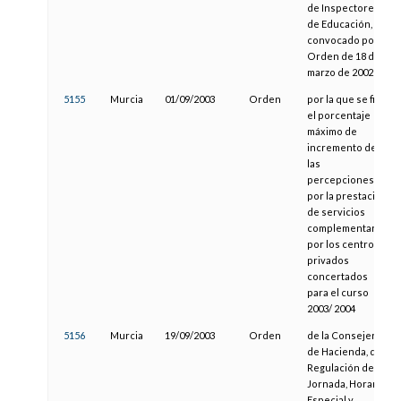
de Inspectores
de Educación,
convocado por
Orden de 18 de
marzo de 2002
5155
Murcia
01/09/2003
Orden
por la que se fija
el porcentaje
máximo de
incremento de
las
percepciones,
por la prestación
de servicios
complementarios
por los centros
privados
concertados
para el curso
2003/ 2004
5156
Murcia
19/09/2003
Orden
de la Consejería
de Hacienda, de
Regulación de
Jornada, Horario
Especial y