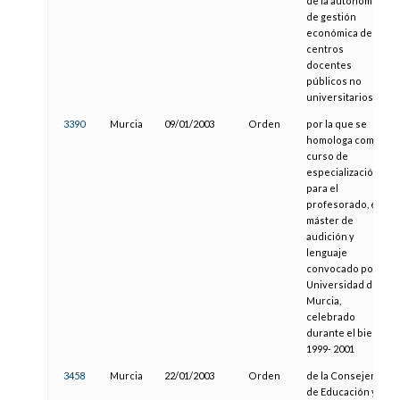
de la autonomía
de gestión
económica de los
centros
docentes
públicos no
universitarios
3390
Murcia
09/01/2003
Orden
por la que se
homologa como
curso de
especialización
para el
profesorado, el
máster de
audición y
lenguaje
convocado por la
Universidad de
Murcia,
celebrado
durante el bienio
1999- 2001
3458
Murcia
22/01/2003
Orden
de la Consejería
de Educación y