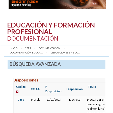
EDUCACIÓN Y FORMACIÓN
PROFESIONAL
DOCUMENTACIÓN
INICIO
CEFP
DOCUMENTACIÓN
DOCUMENTACIÓN EDUCAT...
AQUÍ:
DISPOSICIONES EN EDU...
BÚSQUEDA AVANZADA
Disposiciones
Código
F.
Título
CC.AA.
Disposición
Disposición
3385
Murcia
17/01/2003
Decreto
1/ 2003, por el
que se regula el
régimen jurídico