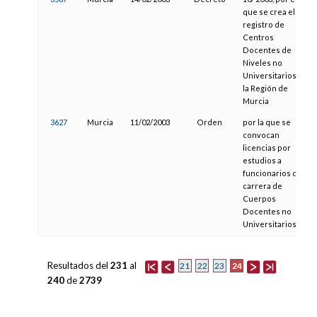
que se crea el
registro de
Centros
Docentes de
Niveles no
Universitarios de
la Región de
Murcia
3627
Murcia
11/02/2003
Orden
por la que se
convocan
licencias por
estudios a
funcionarios de
carrera de
Cuerpos
Docentes no
Universitarios
Resultados del
231
al
24
21
22
23
240
de
2739