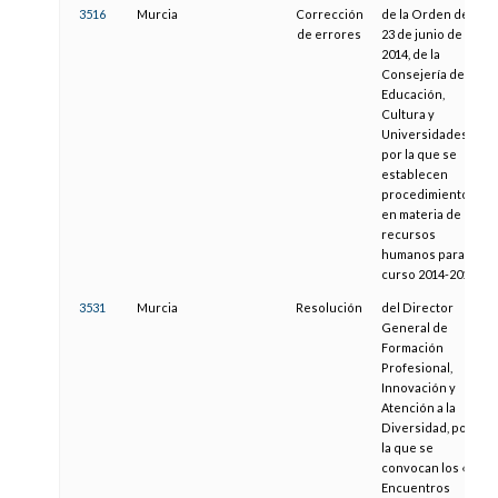
3516
Murcia
Corrección
de la Orden de
de errores
23 de junio de
2014, de la
Consejería de
Educación,
Cultura y
Universidades,
por la que se
establecen
procedimientos
en materia de
recursos
humanos para el
curso 2014-2015
3531
Murcia
Resolución
del Director
General de
Formación
Profesional,
Innovación y
Atención a la
Diversidad, por
la que se
convocan los «II
Encuentros