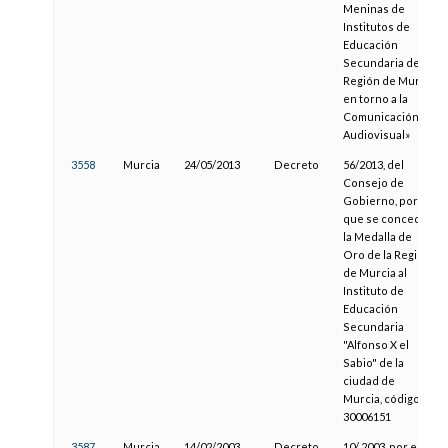
Meninas de
Institutos de
Educación
Secundaria de la
Región de Murcia
en torno a la
Comunicación
Audiovisual»
3558
Murcia
24/05/2013
Decreto
56/2013, del
Consejo de
Gobierno, por el
que se concede
la Medalla de
Oro de la Región
de Murcia al
Instituto de
Educación
Secundaria
"Alfonso X el
Sabio" de la
ciudad de
Murcia, código
30006151
3587
Murcia
14/02/2003
Decreto
10/ 2003, por el