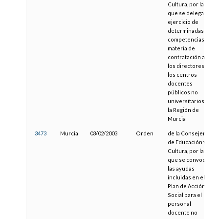
Cultura, por la
que se delega el
ejercicio de
determinadas
competencias en
materia de
contratación a
los directores de
los centros
docentes
públicos no
universitarios de
la Región de
Murcia
3473
Murcia
03/02/2003
Orden
de la Consejería
de Educación y
Cultura, por la
que se convocan
las ayudas
incluidas en el
Plan de Acción
Social para el
personal
docente no