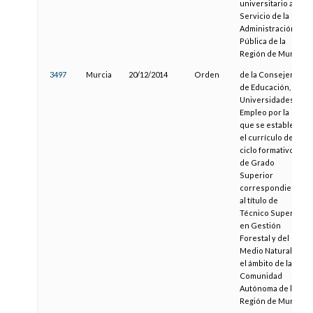
universitario al
Servicio de la
Administración
Pública de la
Región de Murcia
3497
Murcia
20/12/2014
Orden
de la Consejería
de Educación,
Universidades y
Empleo por la
que se establece
el currículo del
ciclo formativo
de Grado
Superior
correspondiente
al título de
Técnico Superior
en Gestión
Forestal y del
Medio Natural en
el ámbito de la
Comunidad
Autónoma de la
Región de Murcia