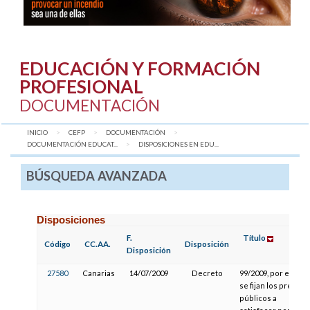
EDUCACIÓN Y FORMACIÓN
PROFESIONAL
DOCUMENTACIÓN
INICIO
CEFP
DOCUMENTACIÓN
DOCUMENTACIÓN EDUCAT...
AQUÍ:
DISPOSICIONES EN EDU...
BÚSQUEDA AVANZADA
Disposiciones
F.
Título
Código
CC.AA.
Disposición
Disposición
27580
Canarias
14/07/2009
Decreto
99/2009, por el que
se fijan los precios
públicos a