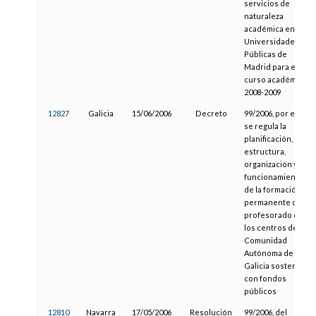
servicios de
naturaleza
académica en las
Universidades
Públicas de
Madrid para el
curso académico
2008-2009
12827
Galicia
15/06/2006
Decreto
99/2006, por el que
se regula la
planificación,
estructura,
organización y
funcionamiento
de la formación
permanente del
profesorado de
los centros de la
Comunidad
Autónoma de
Galicia sostenidos
con fondos
públicos
12810
Navarra
17/05/2006
Resolución
99/2006, del