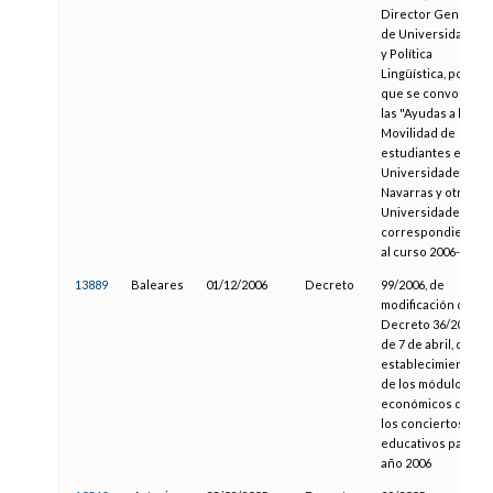
Director General
de Universidades
y Política
Lingüística, por la
que se convocan
las "Ayudas a la
Movilidad de
estudiantes entre
Universidades
Navarras y otras
Universidades"
correspondientes
al curso 2006-2007
13889
Baleares
01/12/2006
Decreto
99/2006, de
modificación del
Decreto 36/2006,
de 7 de abril, de
establecimiento
de los módulos
económicos de
los conciertos
educativos para el
año 2006