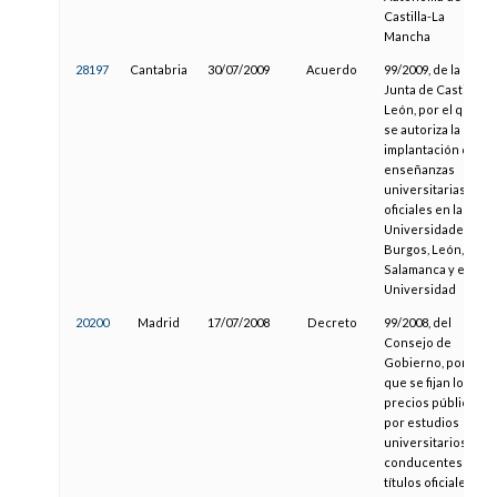
Castilla-La
Mancha
28197
Cantabria
30/07/2009
Acuerdo
99/2009, de la
Junta de Castilla y
León, por el que
se autoriza la
implantación de
enseñanzas
universitarias
oficiales en las
Universidades de
Burgos, León,
Salamanca y en IE
Universidad
20200
Madrid
17/07/2008
Decreto
99/2008, del
Consejo de
Gobierno, por el
que se fijan los
precios públicos
por estudios
universitarios
conducentes a
títulos oficiales y