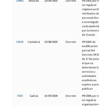
10840
Asturias
23/09/2005
Decreto
99/2005, por el que
se regula el
régimen jurídico y
retributivo del
personal docente
e investigador
contratado laboral
por la Universidad
de Oviedo
10518
Cantabria
25/08/2005
Decreto
99/2005, de
modificación
parcial del
Decreto 59/2004,
de 17 de junio, por
el que se
determinan los
servicios y
actividades
académicas
sujetos a precios
públicos
7030
Galicia
21/05/2004
Decreto
99/2004, por el que
se regula la
organización y el