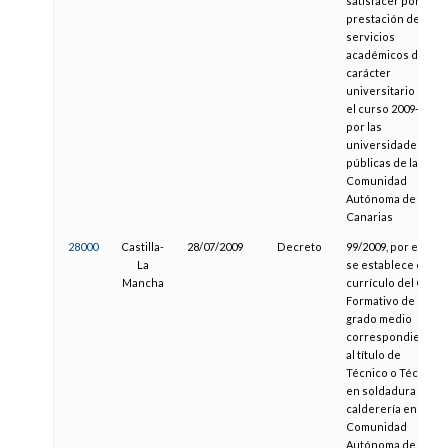
satisfacer por la
prestación de
servicios
académicos de
carácter
universitario para
el curso 2009-2010
por las
universidades
públicas de la
Comunidad
Autónoma de
Canarias
28000
Castilla-
28/07/2009
Decreto
99/2009, por el que
La
se establece el
Mancha
currículo del Ciclo
Formativo de
grado medio
correspondiente
al título de
Técnico o Técnica
en soldadura y
calderería en la
Comunidad
Autónoma de