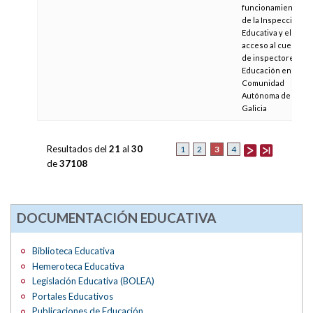
funcionamiento
de la Inspección
Educativa y el
acceso al cuerpo
de inspectores de
Educación en la
Comunidad
Autónoma de
Galicia
Resultados del
21
al
30
3
1
2
4
de
37108
DOCUMENTACIÓN EDUCATIVA
Biblioteca Educativa
Hemeroteca Educativa
Legislación Educativa (BOLEA)
Portales Educativos
Publicaciones de Educación