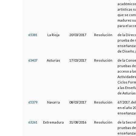
académicos 
artísticas 
que se conv
madurez sus
para el acc
65381
La Rioja
20/03/2017
Resolución
de la Direc
prueba de m
enseñanzas 
de Diseño, 
65407
Asturias
17/03/2017
Resolución
de la Conse
pruebas de 
acceso a la
Actividades
Ciclos Form
a las Enseñ
de Asturias
65379
Navarra
08/03/2017
Resolución
67/2017, de
en el año 2
enseñanzas 
63261
Extremadura
31/08/2016
Resolución
de la Secre
pruebas de 
enseñanzas 