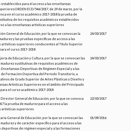
establecidos para el acceso a las enseñanzas
superioresORDEN ECD/546/2017, de 29 de marzo, por la
oca en el curso académico 2017-2018 la prueba de
titutiva de los requisitos académicos establecidos
eso a las enseñanzas artísticas superiores
ción General de Educación, por la que se convocan la
24/03/2017
adurez y las pruebas específicas de acceso a las
artísticas superiores conducentes al Título Superior
para el curso 2017-2018
jería de Educación y Cultura, por la que se convocan las
24/03/2017
madurez sustitutivas de requisitos académicos de
s Enseñanzas Deportivas de Régimen Especial y a las
 de Formación Deportiva del Período Transitorio, a
ativos de Grado Superior de Artes Plásticas y Diseño y
anzas Artísticas Superiores en el ámbito del Principado
 para el curso académico 2017-2018
l Director General de Educación, por la que se convoca
22/03/2017
017 la prueba de madurez para el acceso a las
artísticas superiores
taría General de Educación, por la que se convocan las
01/09/2016
madurez y de carácter específico para el acceso a las
deportivas de régimen especial y a las formaciones