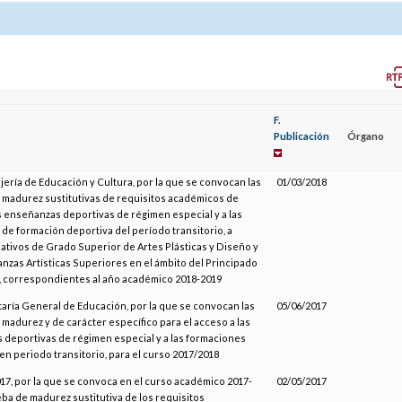
F.
Publicación
Órgano
jería de Educación y Cultura, por la que se convocan las
01/03/2018
madurez sustitutivas de requisitos académicos de
s enseñanzas deportivas de régimen especial y a las
 de formación deportiva del período transitorio, a
ativos de Grado Superior de Artes Plásticas y Diseño y
anzas Artísticas Superiores en el ámbito del Principado
, correspondientes al año académico 2018-2019
taría General de Educación, por la que se convocan las
05/06/2017
madurez y de carácter específico para el acceso a las
deportivas de régimen especial y a las formaciones
en periodo transitorio, para el curso 2017/2018
7, por la que se convoca en el curso académico 2017-
02/05/2017
eba de madurez sustitutiva de los requisitos