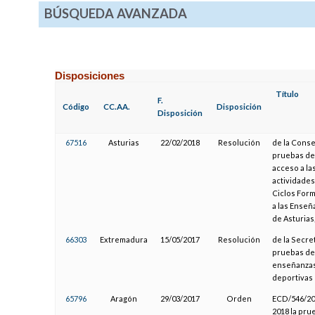
BÚSQUEDA AVANZADA
Disposiciones
Título
F.
Código
CC.AA.
Disposición
Disposición
67516
Asturias
22/02/2018
Resolución
de la Conse
pruebas de 
acceso a la
actividades
Ciclos Form
a las Enseñ
de Asturias
66303
Extremadura
15/05/2017
Resolución
de la Secre
pruebas de 
enseñanzas 
deportivas 
65796
Aragón
29/03/2017
Orden
ECD/546/201
2018 la pru