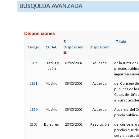
BÚSQUEDA AVANZADA
Disposiciones
F.
Título
Código
CC.AA.
Disposición
Disposición
1835
Castilla y
09/05/2002
Acuerdo
de la Junta de C
León
precios públic
imparten enseñ
1831
Madrid
09/05/2002
Acuerdo
del Consejo de 
públicos de los
Casas de Niños-
el curso acadé
1830
Madrid
09/05/2002
Acuerdo
Acuerdo, del Co
precio público
2105
Baleares
20/05/2002
Resolución
del consejero d
precios que de
servicios acad