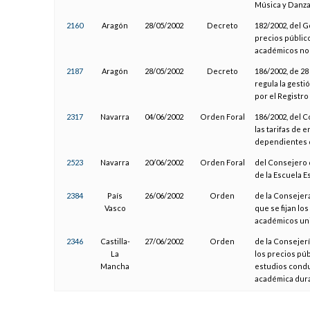
Música y Danza 
2160
Aragón
28/05/2002
Decreto
182/2002, del G
precios público
académicos no 
2187
Aragón
28/05/2002
Decreto
186/2002, de 28
regula la gesti
por el Registro
2317
Navarra
04/06/2002
Orden Foral
186/2002, del C
las tarifas de 
dependientes d
2523
Navarra
20/06/2002
Orden Foral
del Consejero d
de la Escuela E
2384
País
26/06/2002
Orden
de la Consejera
Vasco
que se fijan lo
académicos uni
2346
Castilla-
27/06/2002
Orden
de la Consejerí
La
los precios púb
Mancha
estudios conduc
académica dura