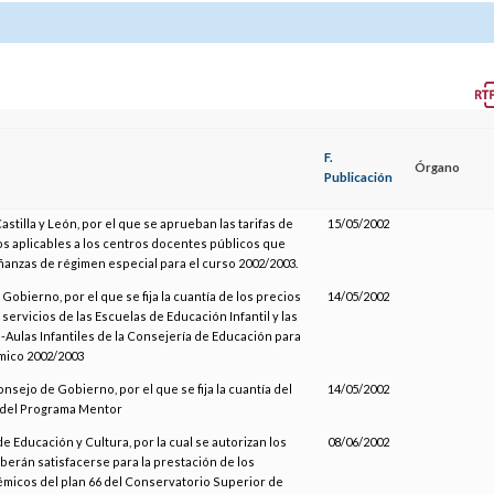
F.
Órgano
Publicación
astilla y León, por el que se aprueban las tarifas de
15/05/2002
os aplicables a los centros docentes públicos que
anzas de régimen especial para el curso 2002/2003.
Gobierno, por el que se fija la cuantía de los precios
14/05/2002
 servicios de las Escuelas de Educación Infantil y las
Aulas Infantiles de la Consejería de Educación para
mico 2002/2003
nsejo de Gobierno, por el que se fija la cuantía del
14/05/2002
 del Programa Mentor
e Educación y Cultura, por la cual se autorizan los
08/06/2002
berán satisfacerse para la prestación de los
émicos del plan 66 del Conservatorio Superior de