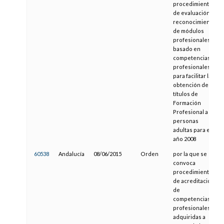
procedimiento
de evaluación y
reconocimiento
de módulos
profesionales
basado en
competencias
profesionales,
para facilitar la
obtención de
títulos de
Formación
Profesional a
personas
adultas para el
año 2008
60538
Andalucía
08/06/2015
Orden
por la que se
convoca
procedimiento
de acreditación
de
competencias
profesionales
adquiridas a