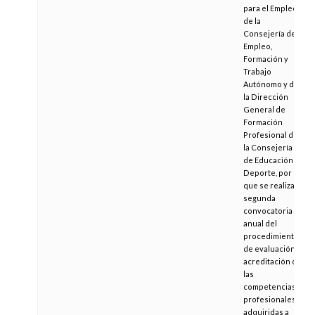
para el Empleo
de la
Consejería de
Empleo,
Formación y
Trabajo
Autónomo y de
la Dirección
General de
Formación
Profesional de
la Consejería
de Educación y
Deporte, por la
que se realiza
segunda
convocatoria
anual del
procedimiento
de evaluación y
acreditación de
las
competencias
profesionales
adquiridas a