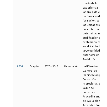
través de la
experiencia
laboral o de vías
no formales de
formación, para
las unidades de
competencia de
determinadas
cualificaciones
profesionales,
en el ámbito de
la Comunidad
Autónoma de
Andalucía
9505
Aragón
27/04/2018
Resolución
del Director
General de
Planificación y
Formación
Profesional, por
la que se
convoca el
Procedimiento
de Evaluación y
Acreditación de