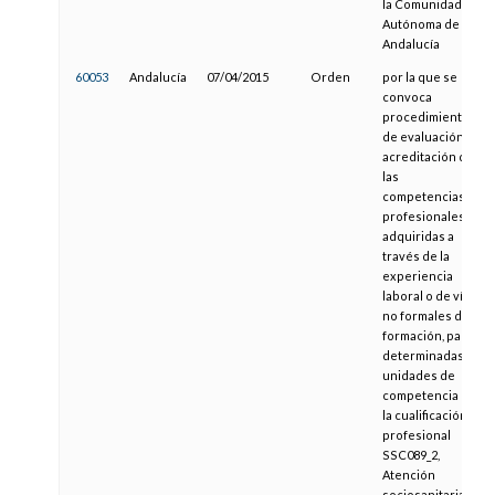
la Comunidad
Autónoma de
Andalucía
60053
Andalucía
07/04/2015
Orden
por la que se
convoca
procedimiento
de evaluación y
acreditación de
las
competencias
profesionales
adquiridas a
través de la
experiencia
laboral o de vías
no formales de
formación, para
determinadas
unidades de
competencia de
la cualificación
profesional
SSC089_2,
Atención
sociosanitaria a