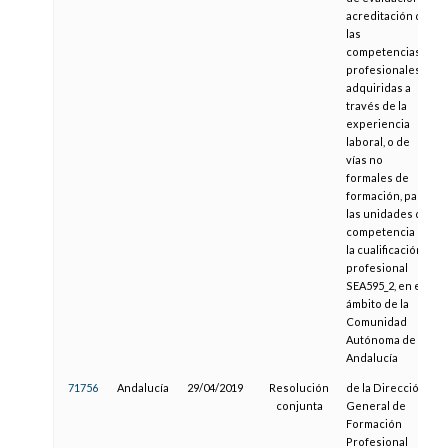
acreditación de
las
competencias
profesionales
adquiridas a
través de la
experiencia
laboral, o de
vías no
formales de
formación, para
las unidades de
competencia de
la cualificación
profesional
SEA595_2, en el
ámbito de la
Comunidad
Autónoma de
Andalucía
71756
Andalucía
29/04/2019
Resolución
de la Dirección
conjunta
General de
Formación
Profesional