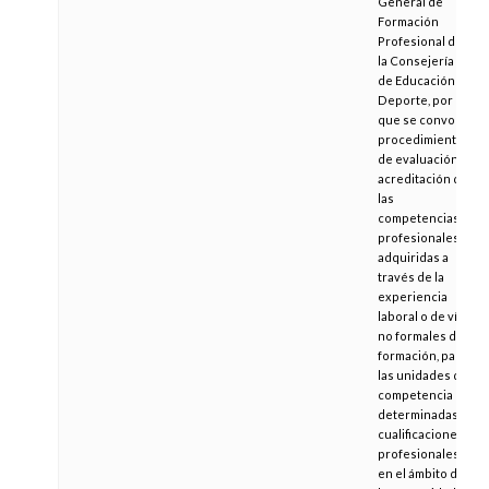
General de
Formación
Profesional de
la Consejería
de Educación y
Deporte, por la
que se convoca
procedimiento
de evaluación y
acreditación de
las
competencias
profesionales
adquiridas a
través de la
experiencia
laboral o de vías
no formales de
formación, para
las unidades de
competencia de
determinadas
cualificaciones
profesionales,
en el ámbito de