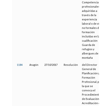
Competencias
profesionales
adquiridas a
través de la
experiencia
laboral o de vías
no formales de
formación
incluidas en la
cualificación
Guarda de
refugios y
albergues de
montaña
1184
Aragón
27/10/2017
Resolución
del Director
General de
Planificación y
Formación
Profesional, por
la que se
convoca el
Procedimiento
de Evaluación y
Acreditación de