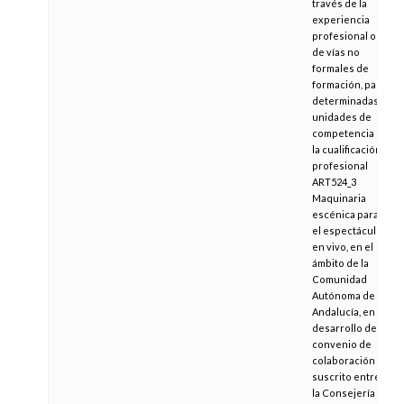
través de la
experiencia
profesional o
de vías no
formales de
formación, para
determinadas
unidades de
competencia de
la cualificación
profesional
ART524_3
Maquinaria
escénica para
el espectáculo
en vivo, en el
ámbito de la
Comunidad
Autónoma de
Andalucía, en
desarrollo del
convenio de
colaboración
suscrito entre
la Consejería