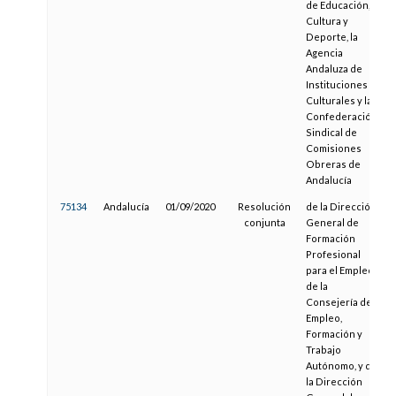
de Educación,
Cultura y
Deporte, la
Agencia
Andaluza de
Instituciones
Culturales y la
Confederación
Sindical de
Comisiones
Obreras de
Andalucía
75134
Andalucía
01/09/2020
Resolución
de la Dirección
conjunta
General de
Formación
Profesional
para el Empleo
de la
Consejería de
Empleo,
Formación y
Trabajo
Autónomo, y de
la Dirección