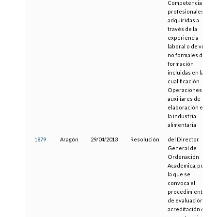
Competencias
profesionales
adquiridas a
través de la
experiencia
laboral o de vías
no formales de
formación
incluidas en la
cualificación
Operaciones
auxiliares de
elaboración en
la industria
alimentaria
1879
Aragón
29/04/2013
Resolución
del Director
General de
Ordenación
Académica, por
la que se
convoca el
procedimiento
de evaluación y
acreditación de