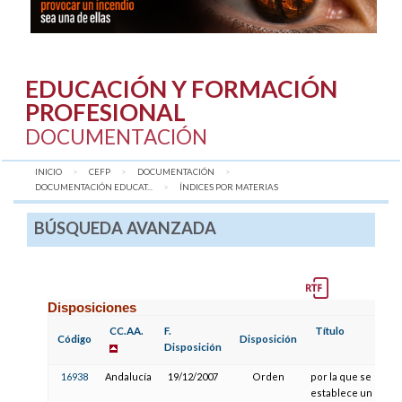
EDUCACIÓN Y FORMACIÓN
PROFESIONAL
DOCUMENTACIÓN
INICIO
CEFP
DOCUMENTACIÓN
DOCUMENTACIÓN EDUCAT...
AQUÍ:
ÍNDICES POR MATERIAS
BÚSQUEDA AVANZADA
Disposiciones
CC.AA.
F.
Título
Código
Disposición
Disposición
16938
Andalucía
19/12/2007
Orden
por la que se
establece un