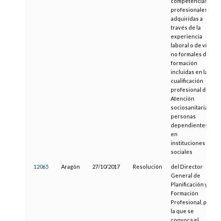
competencias
profesionales
adquiridas a
través de la
experiencia
laboral o de vías
no formales de
formación
incluidas en la
cualificación
profesional de
Atención
sociosanitaria a
personas
dependientes
en
instituciones
sociales
12065
Aragón
27/10/2017
Resolución
del Director
General de
Planificación y
Formación
Profesional, por
la que se
convoca el