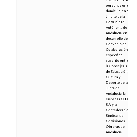
personas en el
domicilio, en el
ámbito de la
Comunidad
Autónoma de
Andalucía, en
desarrollo del
Convenio de
Colaboración
específico
suscrito entre
la Consejería
de Educación,
Cultura y
Deporte de la
Junta de
Andalucía, la
empresa CLECE,
S.A. y la
Confederación
Sindical de
Comisiones
Obreras de
Andalucía