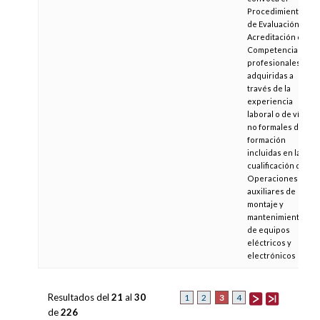
Procedimiento
de Evaluación y
Acreditación de
Competencias
profesionales
adquiridas a
través de la
experiencia
laboral o de vías
no formales de
formación
incluidas en la
cualificación de
Operaciones
auxiliares de
montaje y
mantenimiento
de equipos
eléctricos y
electrónicos
Resultados del
21
al
30
3
1
2
4
de
226