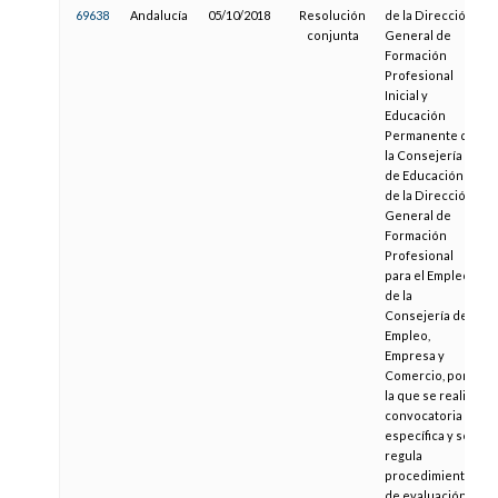
69638
Andalucía
05/10/2018
Resolución
de la Dirección
conjunta
General de
Formación
Profesional
Inicial y
Educación
Permanente de
la Consejería
de Educación y
de la Dirección
General de
Formación
Profesional
para el Empleo
de la
Consejería de
Empleo,
Empresa y
Comercio, por
la que se realiza
convocatoria
específica y se
regula
procedimiento
de evaluación y