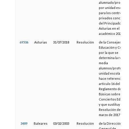
alumnado/profeso
por unidad escolar
para los centros
privados concerta
del Principado de
Asturias en el curso
académico 2021/202
69506
Asturias
31/07/2018
Resolución
de la Consejería de
Educación y Cultura
por la que se
determina la relaci
media
alumnos/profesor 
unidad escolar a la 
hace referencia el
artículo 16 del
Reglamento de Nor
Básicas sobre
Conciertos Educati
y que sustituye a la
Resolución de 8 de
marzo de 2017
3489
Baleares
03/02/2003
Resolución
de la Dirección
General de