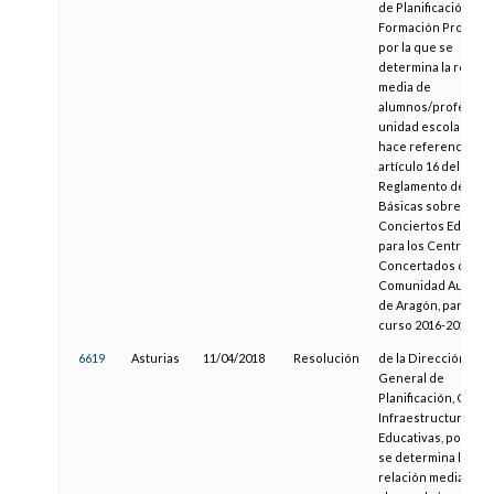
de Planificación y
Formación Profesio
por la que se
determina la relaci
media de
alumnos/profesor 
unidad escolar, a q
hace referencia el
artículo 16 del
Reglamento de Nor
Básicas sobre
Conciertos Educati
para los Centros
Concertados de la
Comunidad Autóno
de Aragón, para el
curso 2016-2017
6619
Asturias
11/04/2018
Resolución
de la Dirección
General de
Planificación, Centr
Infraestructuras
Educativas, por la q
se determina la
relación media