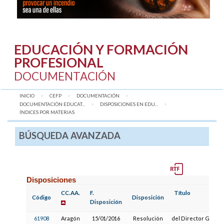
EDUCACIÓN Y FORMACIÓN
PROFESIONAL
DOCUMENTACIÓN
INICIO
CEFP
DOCUMENTACIÓN
DOCUMENTACIÓN EDUCAT...
DISPOSICIONES EN EDU...
AQUÍ:
ÍNDICES POR MATERIAS
BÚSQUEDA AVANZADA
Disposiciones
CC.AA.
F.
Título
Código
Disposición
Disposición
61908
Aragón
15/01/2016
Resolución
del Director Gener