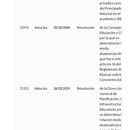
privados concerta
del Principado de
Asturias en el curso
académico 2020/202
23976
Asturias
02/03/2009
Resolución
de la Consejería de
Educación y Ciencia
por la que se
determina la relaci
media
alumnos/profesor a
que hace referencia
artículo 16 del
Reglamento de Nor
Básicas sobre
Conciertos Educati
71325
Asturias
26/03/2019
Resolución
de la Dirección
General de
Planificación, Centr
Infraestructuras
Educativas, por la q
se determina la
relación media
alumnado/profeso