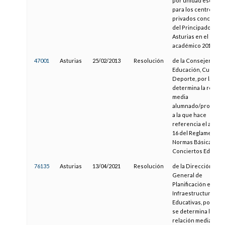
por unidad escolar
para los centros
privados concerta
del Principado de
Asturias en el curso
académico 2019/202
47001
Asturias
25/02/2013
Resolución
de la Consejería de
Educación, Cultura 
Deporte, por la que
determina la relaci
media
alumnado/profeso
a la que hace
referencia el artícu
16 del Reglamento 
Normas Básicas so
Conciertos Educati
76135
Asturias
13/04/2021
Resolución
de la Dirección
General de
Planificación e
Infraestructuras
Educativas, por la q
se determina la
relación media