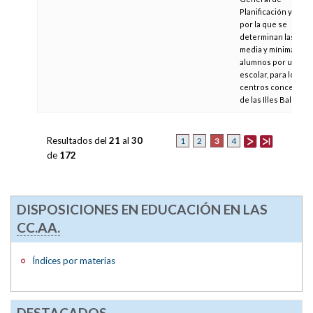
Planificación y Cent
por la que se
determinan las rati
media y mínima de
alumnos por unidad
escolar, para los
centros concertad
de las Illes Balears
Resultados del
21
al
30
3
1
2
4
de
172
DISPOSICIONES EN EDUCACIÓN EN LAS
CC.AA.
Índices por materias
DESTACADOS