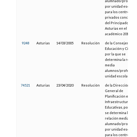
alumnado/profeso
por unidad escolar
para los centros
privados concerta
del Principado de
Asturias en el curso
académico 2018/201
9248
Asturias
14/03/2005
Resolución
de la Consejería de
Educación y Ciencia
por la que se
determina la relaci
media
alumnos/profesor 
unidad escolar
74521
Asturias
23/04/2020
Resolución
de la Dirección
General de
Planificación e
Infraestructuras
Educativas, por la q
se determina la
relación media
alumnado/profeso
por unidad escolar
para los centros