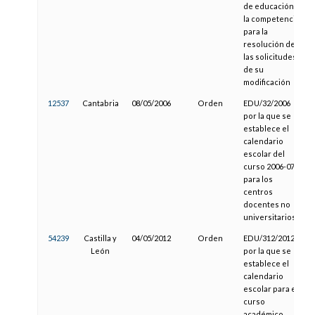
de educación
la competencia
para la
resolución de
las solicitudes
de su
modificación
12537
Cantabria
08/05/2006
Orden
EDU/32/2006
por la que se
establece el
calendario
escolar del
curso 2006-07
para los
centros
docentes no
universitarios
54239
Castilla y
04/05/2012
Orden
EDU/312/2012,
León
por la que se
establece el
calendario
escolar para el
curso
académico