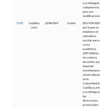
y se delega la
competencia
para sus
modificaciones
71597
Castilla y
12/04/2019
Orden
EDU/374/2019,
León
por la que se
establece el
calendario
escolar para el
curso
académico
2019-2020 en
los centros
docentes, que
impartan
enseñanzas no
universitarias
en la
Comunidad de
Castilla y León,
y se delega en
las
direcciones
provinciales