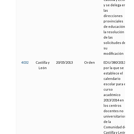
y se delega en
las
direcciones
provinciales
de educación
la resolución
de las
solicitudes de
su
modificación
4032
Castilla y
20/05/2013
Orden
EDU/380/2013,
León
por la que se
establece el
calendario
escolar para el
curso
académico
2013/2014 en
los centros
docentes no
universitarios
de la
Comunidad de
Castilla y León