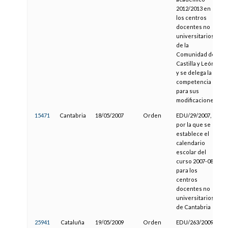
2012/2013 en
los centros
docentes no
universitarios
de la
Comunidad de
Castilla y León
y se delega la
competencia
para sus
modificaciones
15471
Cantabria
18/05/2007
Orden
EDU/29/2007,
por la que se
establece el
calendario
escolar del
curso 2007-08
para los
centros
docentes no
universitarios
de Cantabria
25941
Cataluña
19/05/2009
Orden
EDU/263/2009,