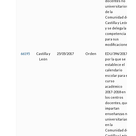
docentes no
universitarios
de la
Comunidad de
Castilla y León
y se delega la
competencia
para sus
modificaciones
66195
Castilla y
25/05/2017
Orden
EDU/396/2017,
León
por la que se
establece el
calendario
escolar para el
curso
académico
2017-2018 en
los centros
docentes, que
impartan
enseñanzas no
universitarias
en la
Comunidad de
Castilla y León,