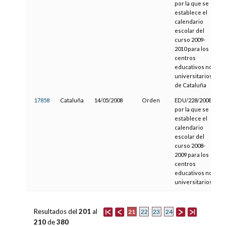
por la que se
establece el
calendario
escolar del
curso 2009-
2010 para los
centros
educativos no
universitarios
de Cataluña
17858
Cataluña
14/05/2008
Orden
EDU/228/2008,
por la que se
establece el
calendario
escolar del
curso 2008-
2009 para los
centros
educativos no
universitarios
Resultados del
201
al
21
22
23
24
210
de
380