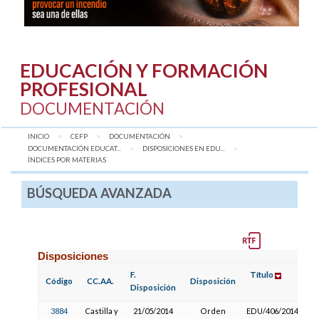
EDUCACIÓN Y FORMACIÓN
PROFESIONAL
DOCUMENTACIÓN
INICIO
CEFP
DOCUMENTACIÓN
DOCUMENTACIÓN EDUCAT...
DISPOSICIONES EN EDU...
AQUÍ:
ÍNDICES POR MATERIAS
BÚSQUEDA AVANZADA
Disposiciones
F.
Título
F
Código
CC.AA.
Disposición
Disposición
P
3884
Castilla y
21/05/2014
Orden
EDU/406/2014,