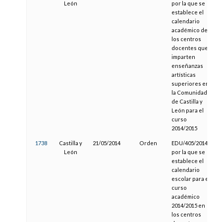
León
por la que se
establece el
calendario
académico de
los centros
docentes que
imparten
enseñanzas
artísticas
superiores en
la Comunidad
de Castilla y
León para el
curso
2014/2015
1738
Castilla y
21/05/2014
Orden
EDU/405/2014,
León
por la que se
establece el
calendario
escolar para el
curso
académico
2014/2015 en
los centros