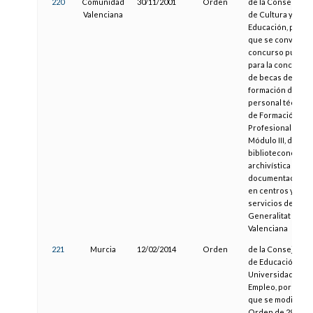
220
Comunidad
30/11/2001
Orden
de la Conselleria
Valenciana
de Cultura y
Educación, por la
que se convoca
concurso público
para la concesión
de becas de
formación de
personal técnico
de Formación
Profesional del
Módulo III, de
biblioteconomía,
archivística y
documentación,
en centros y
servicios de la
Generalitat
Valenciana
221
Murcia
12/02/2014
Orden
de la Consejería
de Educación,
Universidades y
Empleo, por la
que se modifica la
Orden de 29 de