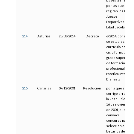
Bases Generales
por las que se
regirán los XXXIV
Juegos
Deportivos en
Edad Escolar
214
Asturias
28/01/2014
Decreto
6/2014, por el que
se establece el
currículo del
ciclo formativo d
grado superior
de formación
profesional en
Estética Integral y
Bienestar
215
Canarias
07/12/2001
Resolución
por la que se
corrige error en
la Resolución de
16 de noviembre
de 2001, que
convoca
concurso para la
selección de
becarios de