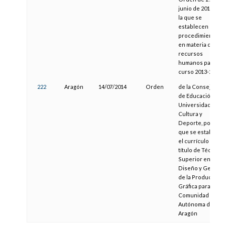
junio de 2013, por
la que se
establecen
procedimientos
en materia de
recursos
humanos para el
curso 2013-2014
222
Aragón
14/07/2014
Orden
de la Consejera
de Educación,
Universidad,
Cultura y
Deporte, por la
que se establece
el currículo del
título de Técnico
Superior en
Diseño y Gestión
de la Producción
Gráfica para la
Comunidad
Autónoma de
Aragón