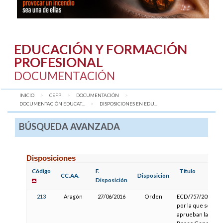
EDUCACIÓN Y FORMACIÓN
PROFESIONAL
DOCUMENTACIÓN
INICIO
CEFP
DOCUMENTACIÓN
DOCUMENTACIÓN EDUCAT...
AQUÍ:
DISPOSICIONES EN EDU...
BÚSQUEDA AVANZADA
Disposiciones
Código
F.
Título
CC.AA.
Disposición
Disposición
213
Aragón
27/06/2016
Orden
ECD/757/2016,
por la que se
aprueban las