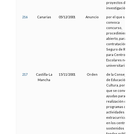
proyectos de
investigación
216
Canarias
05/12/2001
Anuncio
por el que se
convoca
concurso,
procedimiento
abierto, para la
contratación del
Seguro de Riesgo
para Centros
Escolares no
universitarios
217
Castilla-La
15/11/2001
Orden
de la Consejería
Mancha
de Educación y
Cultura, por la
que se convocan
ayudas para la
realización de
programas de
actividades
extracurriculare
en los centros
sostenidos con
fondos públicos