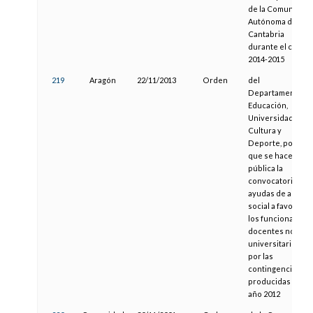
de la Comunidad
Autónoma de
Cantabria
durante el curso
2014-2015
219
Aragón
22/11/2013
Orden
del
Departamento d
Educación,
Universidad,
Cultura y
Deporte, por la
que se hace
pública la
convocatoria de
ayudas de acción
social a favor de
los funcionarios
docentes no
universitarios,
por las
contingencias
producidas en el
año 2012