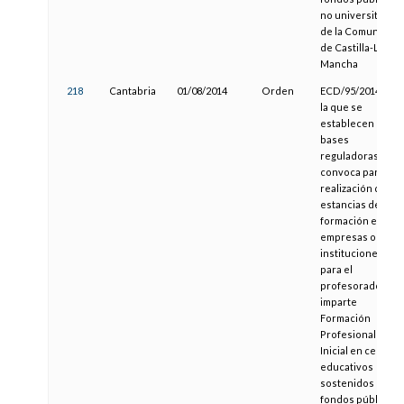
no universitarios
de la Comunidad
de Castilla-La
Mancha
218
Cantabria
01/08/2014
Orden
ECD/95/2014,por
la que se
establecen las
bases
reguladoras y se
convoca para la
realización de
estancias de
formación en
empresas o
instituciones
para el
profesorado que
imparte
Formación
Profesional
Inicial en centros
educativos
sostenidos con
fondos públicos