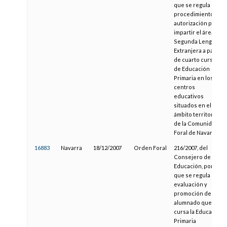
que se regula el
procedimiento de
autorización para
impartir el área de
Segunda Lengua
Extranjera a partir
de cuarto curso
de Educación
Primaria en los
centros
educativos
situados en el
ámbito territorial
de la Comunidad
Foral de Navarra
16883
Navarra
18/12/2007
Orden Foral
216/2007, del
Consejero de
Educación, por la
que se regula la
evaluación y
promoción del
alumnado que
cursa la Educación
Primaria