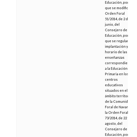
Educación, por la
que se modifica la
Orden Foral
51/2014, de 2 de
junio, del
Consejero de
Educación, por la
que se regulan la
implantación y el
horario de las
enseñanzas
correspondientes
a la Educación
Primaria en los
centros
educativos
situados en el
ámbito territorial
de la Comunidad
Foral de Navarra y
la Orden Foral
73/2014, de 22 de
agosto, del
Consejero de
Educación, por la