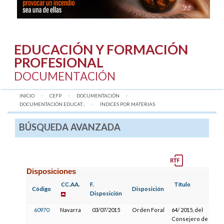
EDUCACIÓN Y FORMACIÓN
PROFESIONAL
DOCUMENTACIÓN
INICIO
CEFP
DOCUMENTACIÓN
DOCUMENTACIÓN EDUCAT...
AQUÍ:
ÍNDICES POR MATERIAS
BÚSQUEDA AVANZADA
Disposiciones
CC.AA.
F.
Título
Código
Disposición
Disposición
60970
Navarra
03/07/2015
Orden Foral
64/ 2015, del
Consejero de