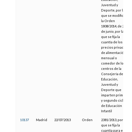
Juventud y
Deporte, por la
que se modifica
la Orden
1808/2014, de 2
de junio, por la
que se fija la
cuantía de los
precios privados
de alimentación
mensual o
comedor de los
centros de la
Consejería de
Educación,
Juventud y
Deporte que
imparten primer
y segundo ciclo
de Educación
Infantil
10137
Madrid
22/07/2013
Orden
2381/2013, por la
que se fija la
cuantía para el