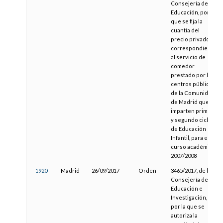
Consejería de
Educación, por la
que se fija la
cuantía del
precio privado
correspondiente
al servicio de
comedor
prestado por los
centros públicos
de la Comunidad
de Madrid que
imparten primer
y segundo ciclo
de Educación
Infantil, para el
curso académico
2007/2008
1920
Madrid
26/09/2017
Orden
3465/2017, de la
Consejería de
Educación e
Investigación,
por la que se
autoriza la