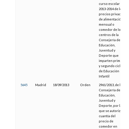
curso escolar
2013-2014 de los
precios privados
de alimentación
mensual o
comedor de los
centros de la
Consejería de
Educación,
Juventud y
Deporte que
imparten primer
y segundo ciclo
de Educación
Infantil
5645
Madrid
18/09/2013
Orden
2961/2013, de la
Consejería de
Educación,
Juventud y
Deporte, por la
que se autoriza la
cuantía del
precio de
comedor en