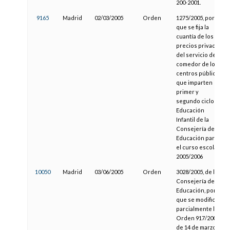
200-2001.
9165
Madrid
02/03/2005
Orden
1275/2005, por la
que se fija la
cuantía de los
precios privados
del servicio de
comedor de los
centros públicos
que imparten
primer y
segundo ciclo de
Educación
Infantil de la
Consejería de
Educación para
el curso escolar
2005/2006
10050
Madrid
03/06/2005
Orden
3028/2005, de la
Consejería de
Educación, por la
que se modifica
parcialmente la
Orden 917/2002,
de 14 de marzo,