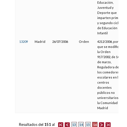
Educación,
Juventud y
Deporte que
imparten primer
y segundo ciclo
de Educación
Infantil
13209
Madrid
26/07/2006
Orden
4212/2006, por la
que se modifica
la Orden
917/2002, de 14
de marzo,
Reguladora de
los comedores
escolares en los
centros
docentes
públicos no
universitarios de
la Comunidad de
Madrid
Resultados del
151
al
16
13
14
15