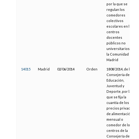
por la que se
regulan los
comedores
colectivos
escolares en los
centros
docentes
públicos no
universitarios de
la Comunidad de
Madrid
14015
Madrid
02/06/2014
Orden
1808/2014, de la
Consejería de
Educación,
Juventud y
Deporte, por la
que se fija la
cuantía de los
precios privados
de alimentación
mensual o
comedor de los
centros de la
Consejería de