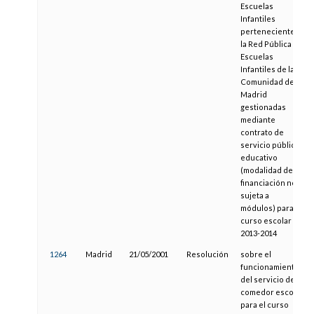
Escuelas
Infantiles
pertenecientes a
la Red Pública de
Escuelas
Infantiles de la
Comunidad de
Madrid
gestionadas
mediante
contrato de
servicio público
educativo
(modalidad de
financiación no
sujeta a
módulos) para el
curso escolar
2013-2014
1264
Madrid
21/05/2001
Resolución
sobre el
funcionamiento
del servicio de
comedor escolar
para el curso