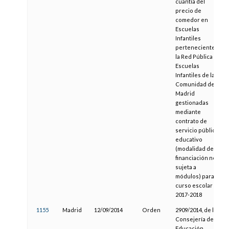
cuantía del
precio de
comedor en
Escuelas
Infantiles
pertenecientes a
la Red Pública de
Escuelas
Infantiles de la
Comunidad de
Madrid
gestionadas
mediante
contrato de
servicio público
educativo
(modalidad de
financiación no
sujeta a
módulos) para el
curso escolar
2017-2018
1155
Madrid
12/09/2014
Orden
2909/2014, de la
Consejería de
Educación,