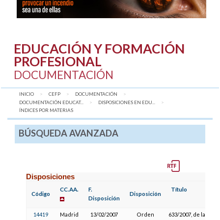
EDUCACIÓN Y FORMACIÓN
PROFESIONAL
DOCUMENTACIÓN
INICIO
CEFP
DOCUMENTACIÓN
DOCUMENTACIÓN EDUCAT...
DISPOSICIONES EN EDU...
AQUÍ:
ÍNDICES POR MATERIAS
BÚSQUEDA AVANZADA
Disposiciones
CC.AA.
F.
Título
Código
Disposición
Disposición
14419
Madrid
13/02/2007
Orden
633/2007, de la