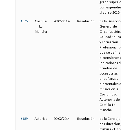
grado superior
correspondientes
al curso 2012-2013
1575
Castilla-
20/05/2014
Resolución
de la Dirección
La
General de
Mancha
Organización,
Calidad Educativa
y Formación
Profesional, por la
que se definen las
dimensiones e
indicadores de las
pruebas de
acceso a las
enseñanzas
elementales de
Música en la
Comunidad
Autónoma de
Castilla-La
Mancha
6189
Asturias
20/02/2014
Resolución
de la Consejería
de Educación,
Cultura y Deporte,