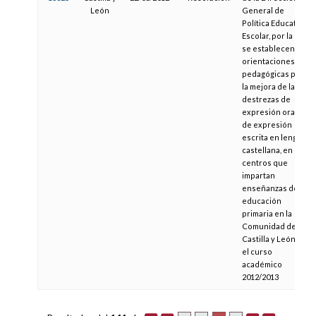
León
General de
Política Educativa
Escolar, por la que
se establecen
orientaciones
pedagógicas para
la mejora de las
destrezas de
expresión oral y
de expresión
escrita en lengua
castellana, en los
centros que
impartan
enseñanzas de
educación
primaria en la
Comunidad de
Castilla y León, en
el curso
académico
2012/2013