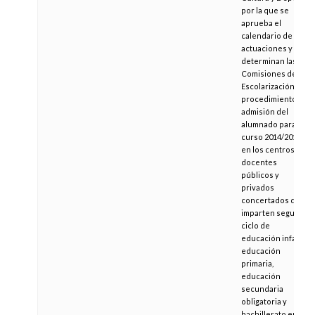
por la que se
aprueba el
calendario de
actuaciones y se
determinan las
Comisiones de
Escolarización del
procedimiento de
admisión del
alumnado para el
curso 2014/2015,
en los centros
docentes
públicos y
privados
concertados que
imparten segundo
ciclo de
educación infantil,
educación
primaria,
educación
secundaria
obligatoria y
bachillerato en el