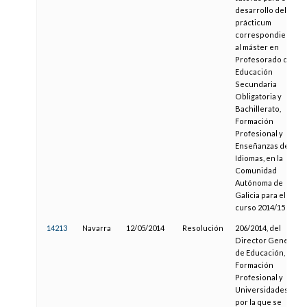
desarrollo del
prácticum
correspondiente
al máster en
Profesorado de
Educación
Secundaria
Obligatoria y
Bachillerato,
Formación
Profesional y
Enseñanzas de
Idiomas, en la
Comunidad
Autónoma de
Galicia para el
curso 2014/15
14213
Navarra
12/05/2014
Resolución
206/2014, del
Director General
de Educación,
Formación
Profesional y
Universidades,
por la que se