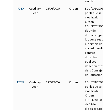
escolar
9540
Castilla y
26/04/2005
Orden
EDU/551/2005,
León
por la que se
modifica la
Orden
EDU/1752/2003,
de 19 de
diciembre, por
la que se regula
el servicio de
comedor en los
centros
docentes
públicos
dependientes
de la Consejería
de Educación
12099
Castilla y
29/03/2006
Orden
EDU/524/2006,
León
por la que se
modifica la
Orden
EDU/1752/2003,
de 19 de
diciembre, por