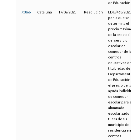
de Educación
75866
Cataluña
17/02/2021
Resolución
EDU/463/2021,
por la que se
determina el
precio máximo
de la prestación
del servicio
escolar de
comedor de los
centros
educativos de
titularidad del
Departamento
de Educación y
el precio de la
ayuda individual
de comedor
escolar para el
alumnado
escolarizado
fuera de su
municipio de
residencia en
centros