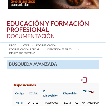
EDUCACIÓN Y FORMACIÓN
PROFESIONAL
DOCUMENTACIÓN
INICIO
CEFP
DOCUMENTACIÓN
DOCUMENTACIÓN EDUCAT...
DISPOSICIONES EN EDU...
AQUÍ:
ÍNDICES POR MATERIAS
BÚSQUEDA AVANZADA
Disposiciones
F.
Título
Código
CC.AA.
Disposición
Disposición
74436
Cataluña
24/03/2020
Resolución
EDU/790/2020,