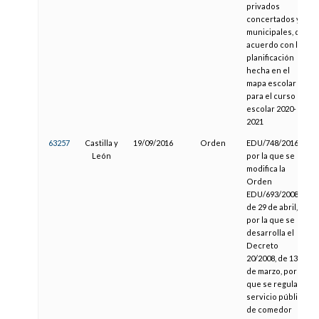
privados
concertados y
municipales, de
acuerdo con la
planificación
hecha en el
mapa escolar
para el curso
escolar 2020-
2021
63257
Castilla y
19/09/2016
Orden
EDU/748/2016,
León
por la que se
modifica la
Orden
EDU/693/2008,
de 29 de abril,
por la que se
desarrolla el
Decreto
20/2008, de 13
de marzo, por el
que se regula el
servicio público
de comedor