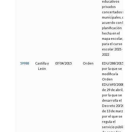
educativos
privados
concertados y
municipales, de
acuerdo con la
planificación
hecha en el
mapa escolar,
para el curso
escolar 2021-
2022
59988
Castilla y
07/04/2015
Orden
EDU/288/2015,
León
por la que se
modifica la
Orden
EDU/693/2008,
de 29 de abril,
por la que se
desarrolla el
Decreto 20/2008
de 13 de marzo,
por el que se
regula el
servicio público