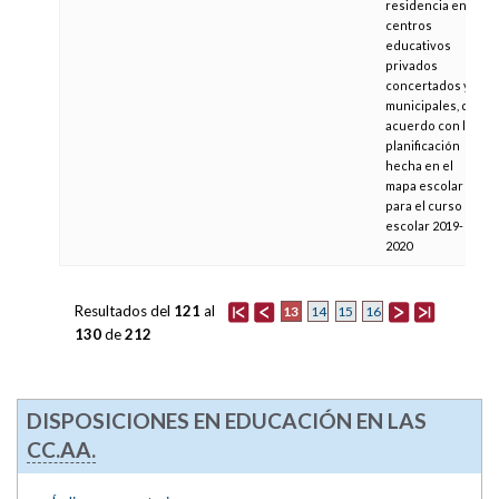
residencia en
centros
educativos
privados
concertados y
municipales, de
acuerdo con la
planificación
hecha en el
mapa escolar
para el curso
escolar 2019-
2020
Resultados del
121
al
13
14
15
16
130
de
212
DISPOSICIONES EN EDUCACIÓN EN LAS
CC.AA.