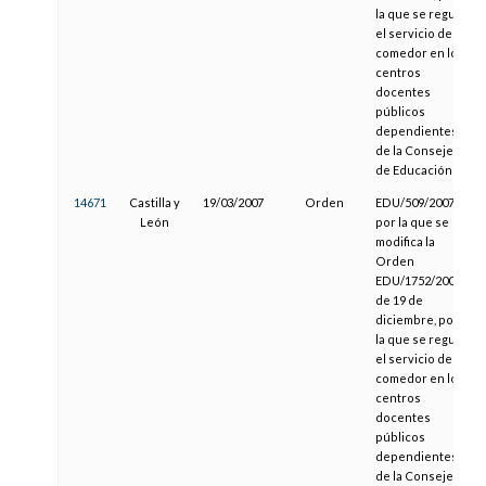
la que se regula
el servicio de
comedor en los
centros
docentes
públicos
dependientes
de la Consejería
de Educación
14671
Castilla y
19/03/2007
Orden
EDU/509/2007,
León
por la que se
modifica la
Orden
EDU/1752/2003,
de 19 de
diciembre, por
la que se regula
el servicio de
comedor en los
centros
docentes
públicos
dependientes
de la Consejería