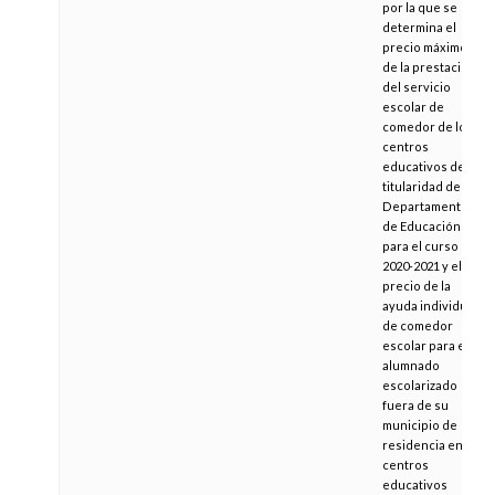
por la que se
determina el
precio máximo
de la prestación
del servicio
escolar de
comedor de los
centros
educativos de
titularidad del
Departamento
de Educación
para el curso
2020-2021 y el
precio de la
ayuda individual
de comedor
escolar para el
alumnado
escolarizado
fuera de su
municipio de
residencia en
centros
educativos