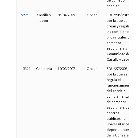
de comedor
escolar
59968
Castilla y
06/04/2015
Orden
EDU/286/2015,
León
por la que se
crean y regulan
las comisiones
provinciales de
comedor
escolar en la
Comunidad de
Castilla y León
15325
Cantabria
10/05/2007
Orden
EDU/27/2007,
por la que se
regula el
funcionamiento
del servicio
complementario
de comedor
escolar en los
centros
públicos no
universitarios
dependientes
de la Consejería