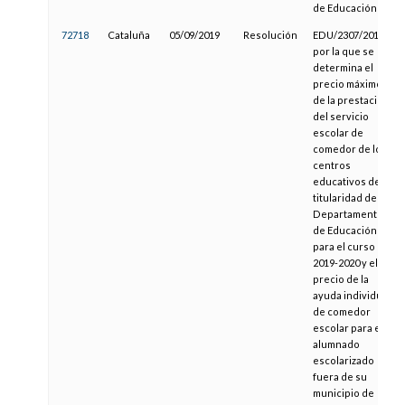
de Educación
72718
Cataluña
05/09/2019
Resolución
EDU/2307/2019,
por la que se
determina el
precio máximo
de la prestación
del servicio
escolar de
comedor de los
centros
educativos de
titularidad del
Departamento
de Educación
para el curso
2019-2020 y el
precio de la
ayuda individual
de comedor
escolar para el
alumnado
escolarizado
fuera de su
municipio de