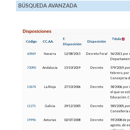
BÚSQUEDA AVANZADA
Disposiciones
F.
Título
Código
CC.AA.
Disposición
Disposición
60969
Navarra
12/08/2015
Decreto Foral
56/2015, por 
Departament
73090
Andalucía
15/10/2019
Decreto
579/2019, por
febrero, por 
Consejería 
13674
La Rioja
27/10/2006
Decreto
58/2006, por 
el que se est
Educación, C
11271
Galicia
29/12/2005
Decreto
585/2005, por
Consellería 
19996
Asturias
02/07/2008
Decreto
59/2008 de p
agosto, de e