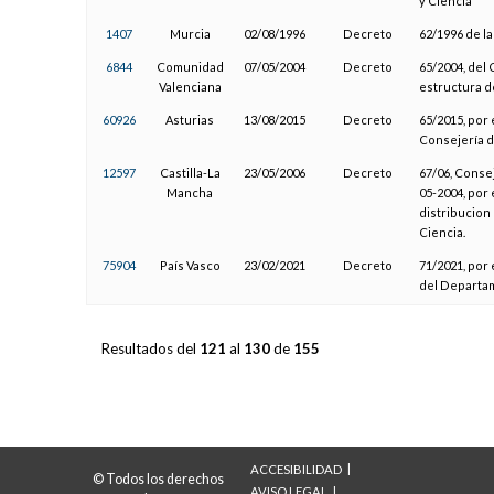
y Ciencia
1407
Murcia
02/08/1996
Decreto
62/1996 de l
6844
Comunidad
07/05/2004
Decreto
65/2004, del 
Valenciana
estructura de
60926
Asturias
13/08/2015
Decreto
65/2015, por 
Consejería d
12597
Castilla-La
23/05/2006
Decreto
67/06, Consej
Mancha
05-2004, por 
distribucion
Ciencia.
75904
País Vasco
23/02/2021
Decreto
71/2021, por 
del Departa
Resultados del
121
al
130
de
155
ACCESIBILIDAD
© Todos los derechos
AVISO LEGAL