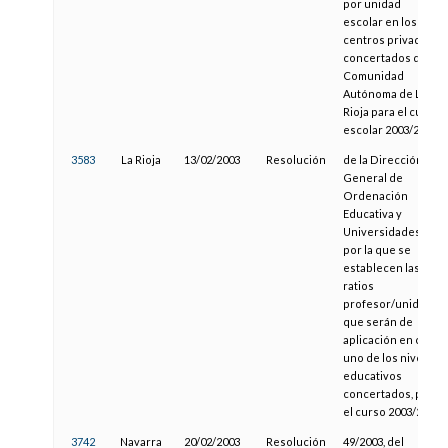
por unidad
escolar en los
centros privados
concertados de la
Comunidad
Autónoma de La
Rioja para el curso
escolar 2003/2004
3583
La Rioja
13/02/2003
Resolución
de la Dirección
General de
Ordenación
Educativa y
Universidades,
por la que se
establecen las
ratios
profesor/unidad
que serán de
aplicación en cada
uno de los niveles
educativos
concertados, para
el curso 2003/2004
3742
Navarra
20/02/2003
Resolución
49/2003, del