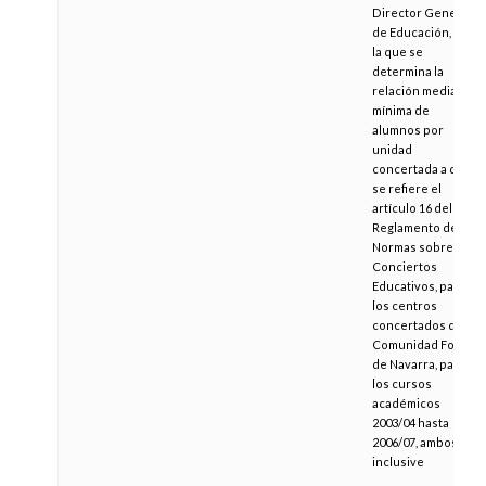
Director General
de Educación, por
la que se
determina la
relación media
mínima de
alumnos por
unidad
concertada a que
se refiere el
artículo 16 del
Reglamento de
Normas sobre
Conciertos
Educativos, para
los centros
concertados de la
Comunidad Foral
de Navarra, para
los cursos
académicos
2003/04 hasta
2006/07, ambos
inclusive