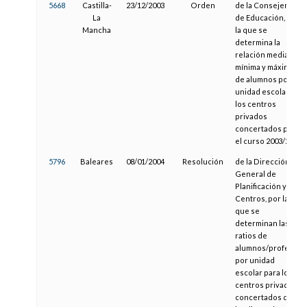
5668
Castilla-
23/12/2003
Orden
de la Consejería
La
de Educación, por
Mancha
la que se
determina la
relación media,
mínima y máxima
de alumnos por
unidad escolar en
los centros
privados
concertados para
el curso 2003/2004
5796
Baleares
08/01/2004
Resolución
de la Dirección
General de
Planificación y
Centros, por la
que se
determinan las
ratios de
alumnos/profesor
por unidad
escolar para los
centros privados
concertados de