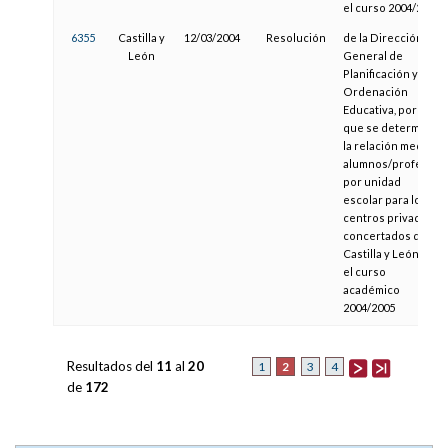
el curso 2004/2005
6355
Castilla y
12/03/2004
Resolución
de la Dirección
León
General de
Planificación y
Ordenación
Educativa, por la
que se determina
la relación media
alumnos/profesor
por unidad
escolar para los
centros privados
concertados de
Castilla y León en
el curso
académico
2004/2005
Resultados del
11
al
20
2
1
3
4
de
172