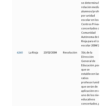
se determina la
relación media
alumnos/profesor
por unidad
escolar en los
Centros Privados
concertados de la
Comunidad
Autónoma de La
Rioja para el curso
escolar 2004/2005
6260
La Rioja
23/02/2004
Resolución
516, de la
Dirección
General de
Educación, por la
que se
establecen las
ratios
profesor/unidad
que serán de
aplicación en cada
uno de los niveles
educativos
concertados, para