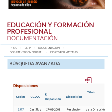
EDUCACIÓN Y FORMACIÓN
PROFESIONAL
DOCUMENTACIÓN
INICIO
CEFP
DOCUMENTACIÓN
DOCUMENTACIÓN EDUCAT...
AQUÍ:
ÍNDICES POR MATERIAS
BÚSQUEDA AVANZADA
Disposiciones
Título
F.
Código
CC.AA.
Disposición
Disposición
3577
Castilla y
17/02/2003
Resolución
de la Dirección