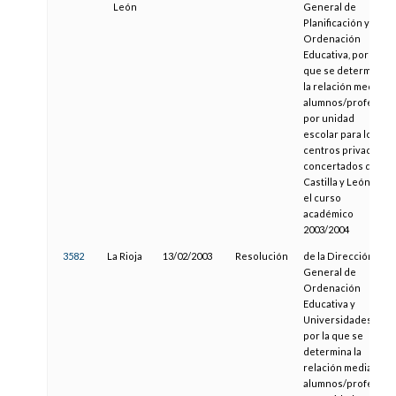
León
General de
Planificación y
Ordenación
Educativa, por la
que se determina
la relación media
alumnos/profesor
por unidad
escolar para los
centros privados
concertados de
Castilla y León en
el curso
académico
2003/2004
3582
La Rioja
13/02/2003
Resolución
de la Dirección
General de
Ordenación
Educativa y
Universidades,
por la que se
determina la
relación media
alumnos/profesor