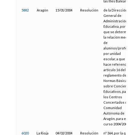
las Illes Balears
5882
Aragón
15/01/2004
Resolución
de la Dirección
General de
Administración
Educativa, por la
que se determina
la relación media
de
alumnos/profesor
por unidad
escolar, a que
hace referencia el
artículo 16 del
reglamento de
Normas Básicas
sobre Conciertos
Educativos, para
los Centros
Concertados de la
Comunidad
Autónoma de
Aragón, para el
curso 2004/2005
6020
La Rioja
04/02/2004
Resolución
nº 364, por la que